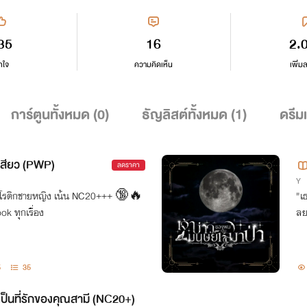
35
16
2.
กใจ
ความคิดเห็น
เพิ่ม
การ์ตูนทั้งหมด (
0
)
ธัญลิสต์ทั้งหมด (
1
)
ดรีม
องเสียว (PWP)
ลดราคา
Y
ยว อีโรติกชายหญิง เน้น NC20+++ 🔞🔥
"เ
k ทุกเรื่อง
ลย
5
35
ป็นที่รักของคุณสามี (NC20+)