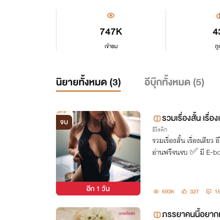
747K
4
เข้าชม
ถู
นิยายทั้งหมด (
3
)
อีบุ๊กทั้งหมด (
5
)
รวมเรื่องสั้น เรื่
จบ
อีโรติก
รวมเรื่องสั้น เรื่องเสี
อ่านฟรีจนจบ ✅ มี E-boo
อีก
1 วัน
693K
327
1
ภรรยาคนนี้อยากเ