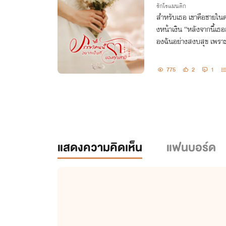
รักโรแมนติก
สำหรับเธอ เขาคือชายในดว
งหน้าเงิน “หลังจากนี้เธออย่าหวังเลยว่าจะได้ใช้ชีวิตในฐานะเมียข
องฉันอย่างสงบสุข เพราะฉั
นั้นมันเป็นยังไง”
775
2
1
แสดงความคิดเห็น
แฟนบอร์ด