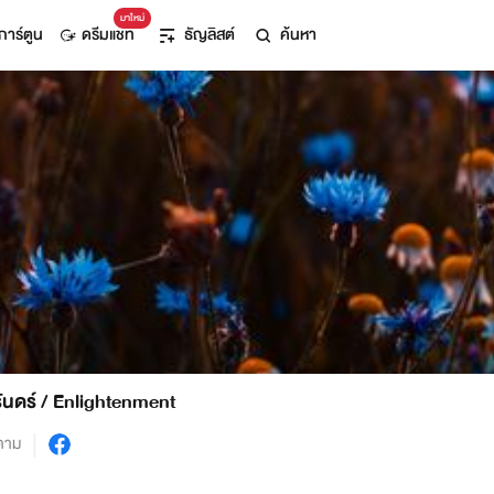
มาใหม่
การ์ตูน
ดรีมแชท
ธัญลิสต์
ค้นหา
รันดร์ / Enlightenment
ตาม