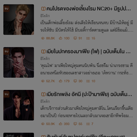
เด็กอีกเลย
คนโปรดของพ่อเลี้ยงโรม NC20+ มีรูปประ
จบ
อีโรติก
กอบ🔞🔥 ฉบับเต็มใน e-book
เป็นเด็กพ่อเลี้ยงโรม ส่งเสียให้เรียนจนจบ มีบ้านให้อยู่ มี
รถให้ขับ มีบัตรให้ใช้ มีบอดี้การ์ดตามดูแล แต่มีข้อแม้.. ”เ
รียกหาเมื่อไหร่ ต้องมาทันที มาสนองให้ฉัน ให้สมกับที่ฉั
88.8K
100
91
15
นเลี้ยงดูอย่างดี“
เมียในปกครองมาเฟีย (ไฟ) | ฉบับเต็มใน E-
จบ
อีโรติก
book เท่านั้น
‘คุณไฟ‘ มาเฟียใหญ่คุมคนนับพัน นิ่งขรึม น่าเกรงขาม คื
อนายเหนือหัวของเลขาสาวอย่างเธอ ’เจ้หวาน‘ กระทั่งคืน
ที่เธอนัดผู้ชายมาหา ทำเรื่องอย่างว่าแบบปิดไฟมืดสนิท จ
52.7K
179
30
10
นกระทั่งไฟถูกกดเปิดขึ้น “ไงคะ แม่เลขาคนเก่ง"
เมียรักเพลิง อัคนี (ปะป๊ามาเฟีย) ฉบับเต็มใน
จบ
อีโรติก
E-book
เด็กบริการส่วนตัวมาเฟียใหญ่คุมคาสิโน..โดนเรียกขึ้นเตีย
งมาเป็นปี ก่อนจะหายไปและกลับมาเจอเขาอีกทีพร้อมเด็
กน้อยตัวเท่าเข่า “DNA บนหน้าชัดขนาดนี้ ลูกกูแน่” “ม่า
50.9K
393
55
7
ยเอา คุณลุงดุ น้องม่ายเอาพ่อดุ ม่ายชอบ!"