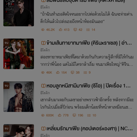
สัมพันธ์ลับซุปตาร์มาเฟีย (คีตะxคาเมล)
อีโรติก
”ถ้าฉันทำเธอติดใจจนอยากไปต่อด้วยไม่ได้ ฉันจะจ่ายค่าเ
ด็กให้แล้วไปส่งเธอถึงหน้าห้องมันเอง“
46.2K
413
42
14
ข้ามเส้นทายาทมาเฟีย (คิรินxราเชล) | อ่าน
จบ
อีโรติก
ฉบับเต็มในอีบุ๊คเท่านั้น
สองทายาทมาเฟียที่โตมาด้วยกันกับความรู้สึกที่มีให้กันม
ากกว่าพี่น้อง แต่ไม่มีใครกล้าเริ่ม จนมาเฟียใหญ่“คิริน”ต้
องใช้เล่ห์เหลี่ยมที่มีล่อลูกสาวมาเฟีย“ราเชล”เข้าถ้ำ เป็น
46K
154
38
9
จุดเริ่มต้นการข้ามเส้นทายาทมาเฟีย..
หอบลูกหนีสามีมาเฟีย (ธีโอ) | ปิดเรื่อง 19
จบ
อีโรติก
ก.พ. 68 ฉบับเต็มในอีบุ๊คเท่านั้น
เขากลับมาเจอกับเลขาอย่างพราวฟ้าอีกครั้ง หลังจากมีอะ
ไรกันไปเมื่อสี่ปีก่อน พร้อมเด็กน้อยที่หน้าตาเหมือนเขาใ
นวัยเด็กอย่างกับแฝด “ใครอะ ทำมายหน้าเหมือนคุณแด๊
600K
778
196
10
ด“ สู่จุดเริ่มต้นที่เขาต้องเริ่มจีบเมียอีกครั้ง
เหลี่ยมรักมาเฟีย (คอปเตอร์xองศา) | NC+
จบ
อีโรติก