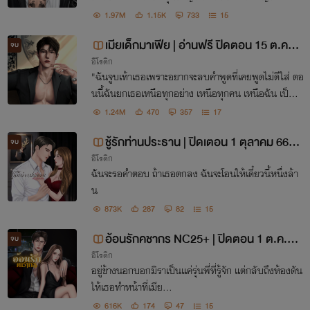
บียนสมรสกับเจ้านายตัวเอง
1.97M
1.15K
733
15
เมียเด็กมาเฟีย | อ่านฟรี ปิดตอน 15 ต.ค. 6
จบ
อีโรติก
6 ฉบับเต็มที่อีบุ๊คเท่านั้นค่ะ
"ฉันจูบเท้าเธอเพราะอยากจะลบคำพูดที่เคยพูดไม่ดีใส่ ตอ
นนี้ฉันยกเธอเหนือทุกอย่าง เหนือทุกคน เหนือฉัน เป็นเจ้
าของชีวิต อยู่กับฉัน อย่าหนีไปไหนอีกเลยนะคนดี"
1.24M
470
357
17
ชู้รักท่านประธาน | ปิดเตอน 1 ตุลาคม 66 ฉ
จบ
อีโรติก
บับเต็มในอีบุ๊คเท่านั้น
ฉันจะรอคำตอบ ถ้าเธอตกลง ฉันจะโอนให้เดี๋ยวนี้หนึ่งล้า
น
873K
287
82
15
อ้อนรักคชากร NC25+ | ปิดตอน 1 ต.ค. 6
จบ
อีโรติก
6 ฉบับเต็มในอีบุ๊คเท่านั้น
อยู่ข้างนอกบอกมิราเป็นแค่รุ่นพี่ที่รู้จัก แต่กลับถึงห้องดัน
ให้เธอทำหน้าที่เมีย…
616K
174
47
15