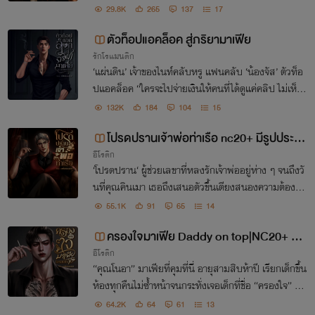
29.8K
265
137
17
ตัวท็อปแอคล็อค สู่ภริยามาเฟีย
รักโรแมนติก
‘แผ่นดิน’ เจ้าของไนท์คลับหรู แฟนคลับ ‘น้องจัส’ ตัวท็อ
ปแอคล็อค “ใครจะไปจ่ายเงินให้คนที่ได้ดูแค่คลิป ไม่เห็น
หน้า ไม่ได้เจอตัว โคตรไร้สาระ“ แต่เปย์จนได้คอลส่วนตัว
132K
184
104
15
โอนเพิ่มแลกกับให้คนสวยถอดให้ดู..
โปรดปรานเจ้าพ่อท่าเรือ nc20+ มีรูปประก
อีโรติก
อบ🔞🔥
‘โปรดปราน‘ ผู้ช่วยเลขาที่หลงรักเจ้าพ่ออยู่ห่าง ๆ จนถึงวั
นที่คุณคินเมา เธอถึงเสนอตัวขึ้นเตียงสนองความต้องกา
รให้เขา..ไม่ได้คิดว่าจะถูกเลื่อนตำแหน่งมาเป็นเลขาคนสนิ
55.1K
91
65
14
ทย้ายเข้าห้องใกล้ชิดเจ้าพ่อเหนือใคร ๆ
ครองใจมาเฟีย Daddy on top|NC20+ มีรู
อีโรติก
ปประกอบ🔥
“คุณโนอา” มาเฟียที่คุมที่นี่ อายุสามสิบห้าปี เรียกเด็กขึ้น
ห้องทุกคืนไม่ซ้ำหน้าจนกระทั่งเจอเด็กที่ชื่อ “ครองใจ” คน
เดียวที่ทำเขาติดใจ อยากรับเธอไปเลี้ยงดู และไม่เคยเรียก
64.2K
64
61
13