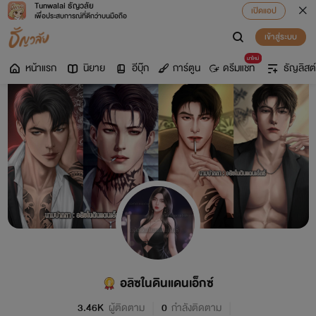
Tunwalai ธัญวลัย
เปิดแอป
เพื่อประสบการณ์ที่ดีกว่าบนมือถือ
เข้าสู่ระบบ
มาใหม่
หน้าแรก
นิยาย
อีบุ๊ก
การ์ตูน
ดรีมแชท
ธัญลิสต์
อลิซในดินแดนเอ็กซ์
3.46K
ผู้ติดตาม
0
กำลังติดตาม