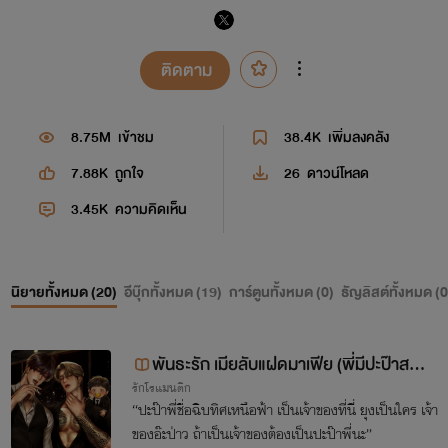
ติดตาม
8.75M
เข้าชม
38.4K
เพิ่มลงคลัง
7.88K
ถูกใจ
26
ดาวน์โหลด
3.45K
ความคิดเห็น
นิยายทั้งหมด (
20
)
อีบุ๊กทั้งหมด (
19
)
การ์ตูนทั้งหมด (
0
)
ธัญลิสต์ทั้งหมด (
0
พันธะรัก เมียลับแฝดมาเฟีย (พี่มีปะป๊าสอง
รักโรแมนติก
คน!)
“ปะป๊าพี่ชื่อฉิบทิศเหนือฟ้า เป็นเจ้าของที่นี่ ยุงเป็นใคร เจ้า
ของอ๊ะป่าว ถ้าเป็นเจ้าของต้องเป็นปะป๊าพี่นะ”