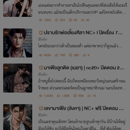
มีอีบุ๊ค
เธอแค่อยากทำงานหาเงินไปคืนคุณคอปที่ส่งเสียให้เธอเรี
ยนจนจบ แม้จะเป็นเด็กบริการแขกVIP แต่ใครจะไปคิดว่า
คนที่รอเธออยู่ในห้องดันเป็นคนเดียวกับคนที่ส่งเสียเลี้ยง
156K
323
66
45
ดูเธอ "ถ้าต้องขึ้นเตียงกับฉัน เธอโอเครึเปล่า"
ปราบรักพ่อเลี้ยงศิลา NC+ l ปิดเรื่อง 7
จบ
อีโรติก
ก.ค.67 ฉบับเต็มในอีบุ๊คเท่านั้น
ใครมันบอกว่าเท้าเป็นของต่ำ แค่ยกพาดบ่าก็สูงแล้ว...
562K
748
380
9
มาเฟียลูกติด (เมฆา) | nc20+ ปิดตอน 26
จบ
อีโรติก
กพ. 67 ฉบับเต็มในอีบุ๊คเท่านั้น
ถ้าหนูทิ้งไปตอนนี้ ฉันก็คงเหมือนหมาใหญ่นอนเศร้ารอเ
จ้าของ ส่วนคอปเตอร์คงเป็นลูกหมาหิวนม นอนร้องหาแ
ต่มะมี๊...
1.55M
1.92K
894
14
เลขามาเฟีย (สิงหา) | NC+ ฟรี ปิดตอน 10
จบ
อีโรติก
ธ.ค. 66 ฉบับเต็มในอีบุ๊คเท่านั้น
เป็นเลขาคุณสิงหา โดนเจ้านายจูบเท้าทุกวัน มีบ้านให้อยู่
มีรถให้ขับ ยกให้ถือหุ้นใหญ่ในคาสิโน…ที่สำคัญได้จดทะเ