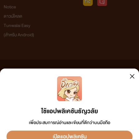
Notice
ดาวน์โหลด
Tunwalai Easy
(สำหรับ Android)
ข้อความที่ท่านได้อ่านจากเว็บไซต์นี้เกิดจากการเขียนโดยสาธารณชนและเผยแพร่โดยอัตโนมัติ ผู้ดูแล
เว็บไซต์แห่งนี้ไม่ได้เห็นด้วยและไม่ขอรับผิดชอบต่อข้อความใดๆ ทั้งสิ้น ดังนั้นผู้อ่านทุกท่านโปรดใช้
วิจารณญาณในการกลั่นกรองด้วยตนเอง และหากท่านพบข้อความใดๆ ที่ขัดต่อกฎหมายและศีลธรรม
กรุณาแจ้งมาที่
tunwalai@ookbee.com
เพื่อทีมงานจะได้ดำเนินการในทันที ทั้งนี้ ทางเว็บไซต์ขอสงวน
ลิขสิทธิ์ตามพระราชบัญญัติลิขสิทธิ์ (ฉบับเพิ่มเติม) พ.ศ.2558
ใช้แอปพลิเคชันธัญวลัย
เพื่อประสบการณ์อ่านและเขียนที่ดีกว่าบนมือถือ
เปิดแอปพลิเคชัน