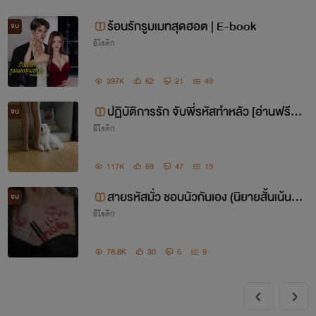
ร้อนรักรูมเมทสุดฮอต | E-book
จบ
อีโรติก
397K
62
21
49
ปฏิบัติการรัก จับพี่รหัสทำหลัว [อ่านฟรีจน
จบ
อีโรติก
จบ/Ebook]
117K
59
47
19
สายรหัสมั่ว ชอบนัวกันเอง (นิยายสั้นเน้นอีโ
จบ
อีโรติก
รติก)
78.8K
30
5
9