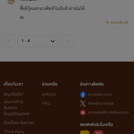
ซื้ออีบุ๊คเลขามาเฟียทำไมถึงเข้าอ่านไม่ได้
ค่ะ
ตอบกลับ (0)
<
>
เกี่ยวกับเรา
ช่วยเหลือ
ช่องทางติดต่อ
ธัญวลัยคือ?
บทความ
tunwalai.com
นโยบายการ
FAQ
@webtunwalai
คุ้มครอง
tunwalai@ookbee.com
ข้อมูลส่วนบุคคล
เงื่อนไขและข้อตกลง
แพลตฟอร์มในเครือ
Third-Party