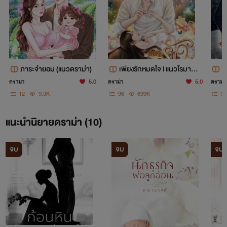
ภาระจำยอม (แนวดราม่า)
เพียงรักหมดใจ l แนวโรมานซ์
ห
ดราม่า พระเอกปากร้าย l มีอี
น
ดราม่า
5.0
ดราม่า
5.0
ดราม่า
บุ๊ก
ม
12
9.3K
96
699K
96
แนะนำนิยายดราม่า (10)
2
2
วัน
วัน
จบ
จบ
จบ