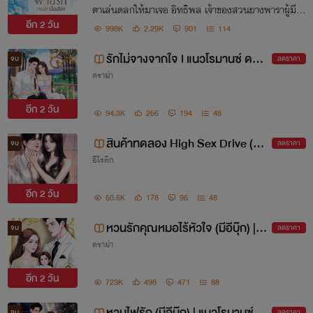
ตาเล่นตลกให้มาเจอ อิทธิพล เจ้าของสวนยางพาราผู้มีนิ
อีก
2 วัน
สัยดุร้าย เขามองผู้หญิงทุกคนเป็นแค่ที่ระบายความใคร่ ไ
998K
2.29K
901
114
ม่เคยรักใครจริง
รักไม่จางจากใจ l แนวโรมานซ์ ดรา
จบ
ลดราคา
ดราม่า
มา (จบแล้ว มีอีบุ๊กค่ะ)
อีก
2 วัน
94.3K
256
194
48
สินค้าทดลอง High Sex Drive (มีอี
จบ
ลดราคา
อีโรติก
บุ๊ก)
อีก
2 วัน
50.5K
178
95
48
หวนรักคุณหมอไร้หัวใจ (มีอีบุ๊ก) | แ
จบ
ลดราคา
ดราม่า
นวโรมานซ์ ดราม่่า พระเอกใจร้าย
อีก
2 วัน
723K
498
471
88
หวนไฟรัก (มีอีบุ๊ก) | แนวโรมานซ์ ด
จบ
ลดราคา