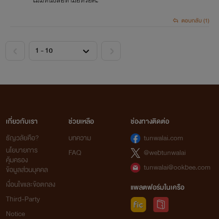
ไม่มีหนังสือทำมือหรอคะ
ตอบกลับ (1)
<
>
เกี่ยวกับเรา
ช่วยเหลือ
ช่องทางติดต่อ
ธัญวลัยคือ?
บทความ
tunwalai.com
นโยบายการ
FAQ
@webtunwalai
คุ้มครอง
tunwalai@ookbee.com
ข้อมูลส่วนบุคคล
เงื่อนไขและข้อตกลง
แพลตฟอร์มในเครือ
Third-Party
Notice