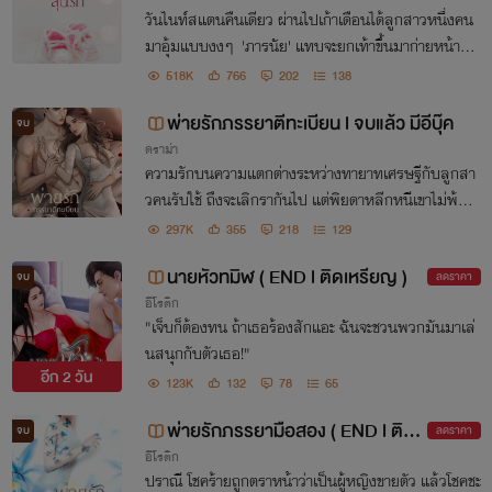
วันไนท์สแตนคืนเดียว ผ่านไปเก้าเดือนได้ลูกสาวหนึ่งคน
มาอุ้มแบบงงๆ 'ภารนัย' แทบจะยกเท้าขึ้นมาก่ายหน้าผา
ก แม่ของลูกยังเรียนมหาวิทยาลัยอยู่เลย เห็นแก่ที่หล่อน
518K
766
202
138
เพิ่งเสียแม่ และมีแววจะต้องลาออกหลังตั้งท้อง
พ่ายรักภรรยาตีทะเบียน l จบแล้ว มีอีบุ๊ค
จบ
ดราม่า
ความรักบนความแตกต่างระหว่างทายาทเศรษฐีกับลูกสา
วคนรับใช้ ถึงจะเลิกรากันไป แต่พิยดาหลีกหนีเขาไม่พ้น
หัวใจของหล่อนฝากไว้กับเขาตั้งแต่เมื่อ 9 ปี
297K
355
218
129
นายหัวทมิฬ ( END l ติดเหรียญ )
จบ
ลดราคา
อีโรติก
"เจ็บก็ต้องทน ถ้าเธอร้องสักแอะ ฉันจะชวนพวกมันมาเล่
นสนุกกับตัวเธอ!"
อีก
2 วัน
123K
132
78
65
พ่ายรักภรรยามือสอง ( END l ติดเ
จบ
ลดราคา
อีโรติก
หรียญ)
ปราณี โชคร้ายถูกตราหน้าว่าเป็นผู้หญิงขายตัว แล้วโชคชะ