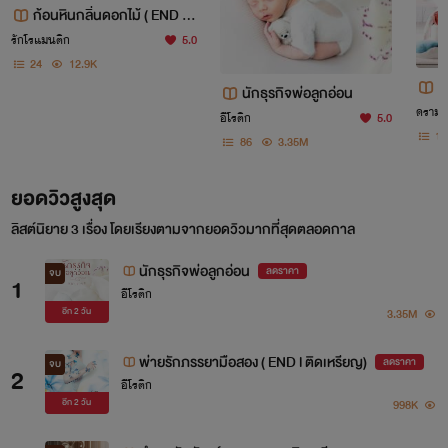
ก้อนหินกลิ่นดอกไม้ ( END l ติ
ดเหรียญ)
รักโรแมนติก
5.0
24
12.9K
พ
นักธุรกิจพ่อลูกอ่อน
ด
ดราม่า
อีโรติก
5.0
16
86
3.35M
ยอดวิวสูงสุด
ลิสต์นิยาย 3 เรื่อง โดยเรียงตามจากยอดวิวมากที่สุดตลอดกาล
นักธุรกิจพ่อลูกอ่อน
ลดราคา
จบ
1
อีโรติก
3.35M
อีก
2 วัน
พ่ายรักภรรยามือสอง ( END l ติดเหรียญ)
ลดราคา
จบ
2
อีโรติก
998K
อีก
2 วัน