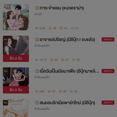
ภาระจำยอม (แนวดราม่า)
ดราม่า
9.3K
48
43
12
อาจารย์ปรัชญ์ (มีอีบุ๊ก l จบแล้ว)
จบ
ลดราคา
รักโรแมนติก
อีก
2 วัน
16.1K
50
27
69
เมื่อฉันเป็นเมียมาเฟีย (อีบุ๊กมาแล้วค่
จบ
ลดราคา
รักโรแมนติก
ะ)
อีก
2 วัน
24K
67
29
33
สมยอมรักเมียพาร์ทไทม์ (มีอีบุ๊ก)
จบ
ลดราคา
รักโรแมนติก