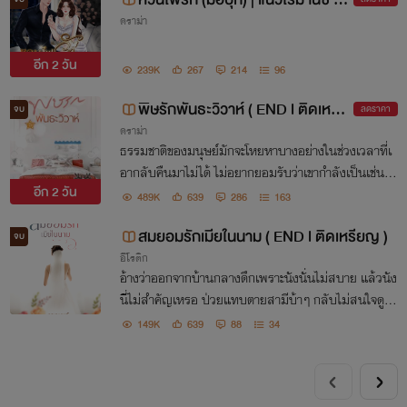
ดราม่า
รามา พระเอกเห็นแก่ตัวมากๆ
อีก
2 วัน
239K
267
214
96
พิษรักพันธะวิวาห์ ( END l ติดเหรีย
จบ
ลดราคา
ดราม่า
ญ)
ธรรมชาติของมนุษย์มักจะโหยหาบางอย่างในช่วงเวลาที่เ
อากลับคืนมาไม่ได้ ไม่อยากยอมรับว่าเขากำลังเป็นเช่นนั้
อีก
2 วัน
น ‘ปรเมศวร์’ ศัลยแพทย์หนุ่มอนาคตไกล ทายาทผู้มีสิท
489K
639
286
163
ธิ์สืบทอดโรงพยาบาลเอกชน ชื่อเสียง หน้าตา การง
สมยอมรักเมียในนาม ( END l ติดเหรียญ )
จบ
อีโรติก
อ้างว่าออกจากบ้านกลางดึกเพราะนังนั่นไม่สบาย แล้วนัง
นี่ไม่สำคัญเหรอ ป่วยแทบตายสามีบ้าๆ กลับไม่สนใจดูแ
ล ได้! พอที งั้นจบกันแค่นี้ รักมันมากนัก กลับไปง้อขอคืน
149K
639
88
34
ดีกับมันเลยไป๊!