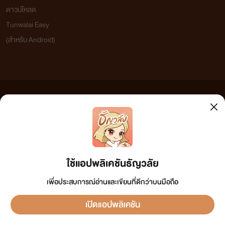
ดาวน์โหลด
Tunwalai Easy
(สำหรับ Android)
ข้อความที่ท่านได้อ่านจากเว็บไซต์นี้เกิดจากการเขียนโดยสาธารณชนและเผยแพร่โดยอัตโนมัติ ผู้ดูแล
เว็บไซต์แห่งนี้ไม่ได้เห็นด้วยและไม่ขอรับผิดชอบต่อข้อความใดๆ ทั้งสิ้น ดังนั้นผู้อ่านทุกท่านโปรดใช้
วิจารณญาณในการกลั่นกรองด้วยตนเอง และหากท่านพบข้อความใดๆ ที่ขัดต่อกฎหมายและศีลธรรม
กรุณาแจ้งมาที่
tunwalai@ookbee.com
เพื่อทีมงานจะได้ดำเนินการในทันที ทั้งนี้ ทางเว็บไซต์ขอสงวน
ลิขสิทธิ์ตามพระราชบัญญัติลิขสิทธิ์ (ฉบับเพิ่มเติม) พ.ศ.2558
ใช้แอปพลิเคชันธัญวลัย
เพื่อประสบการณ์อ่านและเขียนที่ดีกว่าบนมือถือ
เปิดแอปพลิเคชัน