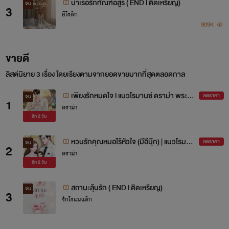
บำเรอรักทัณฑ์อสูร ( END l ติดเหรียญ)
จบ
3
อีโรติก
909K
ขายดี
ลิสต์นิยาย 3 เรื่อง โดยเรียงตามจากยอดขายมากที่สุดตลอดกาล
เพียงรักหมดใจ l แนวโรมานซ์ ดราม่า พระเอ
ลดราคา
จบ
1
ดราม่า
กปากร้าย l มีอีบุ๊ก
อีก
2 วัน
หวนรักคุณหมอไร้หัวใจ (มีอีบุ๊ก) | แนวโรมาน
ลดราคา
จบ
2
ดราม่า
ซ์ ดราม่่า พระเอกใจร้าย
อีก
2 วัน
สถานะลุ้นรัก ( END l ติดเหรียญ)
จบ
3
รักโรแมนติก