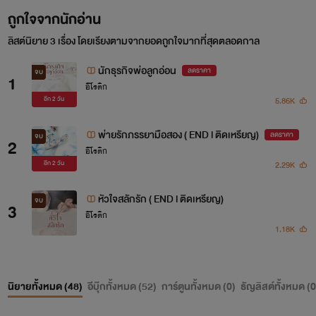
ถูกใจจากนักอ่าน
ลิสต์นิยาย 3 เรื่อง โดยเรียงตามจากยอดถูกใจมากที่สุดตลอดกาล
นักธุรกิจพ่อลูกอ่อน
ลดราคา
จบ
1
อีโรติก
5.86K
อีก
2 วัน
พ่ายรักภรรยามือสอง ( END l ติดเหรียญ)
ลดราคา
จบ
2
อีโรติก
2.29K
อีก
2 วัน
หัวใจสลักรัก ( END l ติดเหรียญ)
จบ
3
อีโรติก
1.18K
นิยายทั้งหมด (
48
)
อีบุ๊กทั้งหมด (
52
)
การ์ตูนทั้งหมด (
0
)
ธัญลิสต์ทั้งหมด (
0