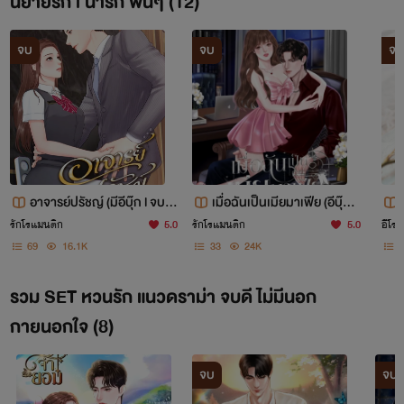
นิยายรัก l น่ารัก ฟินๆ (12)
2
2
2
วัน
วัน
วัน
จบ
จบ
จบ
อาจารย์ปรัชญ์ (มีอีบุ๊ก l จบแล้
เมื่อฉันเป็นเมียมาเฟีย (อีบุ๊กม
ว)
าแล้วค่ะ)
รักโรแมนติก
5.0
รักโรแมนติก
5.0
อีโรต
69
16.1K
33
24K
รวม SET หวนรัก แนวดราม่า จบดี ไม่มีนอก
กายนอกใจ (8)
2
2
วัน
วัน
จบ
จบ