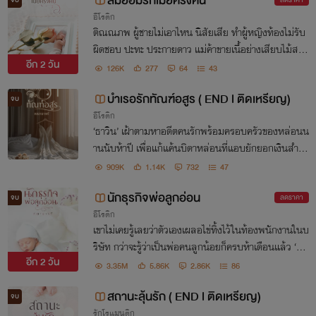
สมยอมรักเมียครึ่งคืน
ลดราคา
อีโรติก
ติณณภพ ผู้ชายไม่เอาไหน นิสัยเสีย ทำผู้หญิงท้องไม่รับ
ผิดชอบ ปะทะ ประกายดาว แม่ค้าขายเนื้อย่างเสียบไม้สาย
อีก
2 วัน
สตรอง
126K
277
64
43
บำเรอรักทัณฑ์อสูร ( END l ติดเหรียญ)
จบ
อีโรติก
‘ธาวิน’ เฝ้าตามหาอดีตคนรักพร้อมครอบครัวของหล่อนน
านนับห้าปี เพื่อแก้แค้นบิดาหล่อนที่แอบยักยอกเงินสำนั
กงาน ทันทีที่เจอ เขาร้ายใส่สารพัด ร้าย... จนหัวใจของ
909K
1.14K
732
47
‘กษมา’ แทบจะอดทนแบกรับไม่ไหว
นักธุรกิจพ่อลูกอ่อน
จบ
ลดราคา
อีโรติก
เขาไม่เคยรู้เลยว่าตัวเองเผลอไข่ทิ้งไว้ในท้องพนักงานในบ
ริษัท กว่าจะรู้ว่าเป็นพ่อคนลูกน้อยก็ครบห้าเดือนแล้ว ‘ร
อีก
2 วัน
ณภพ’ หัวเสียฉีกผลตรวจดีเอ็นเอทิ้ง ไม่อยากเชื่อ ทว่าเขา
3.35M
5.86K
2.86K
86
จำนนด้วยหลักฐาน เขายอมรับเลี้ยงลูก
สถานะลุ้นรัก ( END l ติดเหรียญ)
จบ
รักโรแมนติก