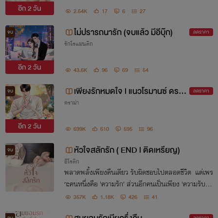
อีก
2 วัน
2.54K
17
6
27
ไม่ปรารถนารัก (จบแล้ว มีอีบุ๊ก)
จบ
ลดราคา
รักโรแมนติก
อีก
2 วัน
43.6K
96
69
54
เพียงรักหมดใจ l แนวโรมานซ์ ดราม่
จบ
ลดราคา
ดราม่า
า พระเอกปากร้าย l มีอีบุ๊ก
อีก
2 วัน
699K
610
595
96
หัวใจสลักรัก ( END l ติดเหรียญ)
จบ
อีโรติก
พลาดพลั้งเพียงคืนเดียว รับผิดชอบไปตลอดชีวิต แต่เพร
าะคนหนึ่งคือ 'ความรัก' ส่วนอีกคนเป็นเพียง 'ความรับผิด
ชอบ' เขาจึงลำบากใจ
357K
1.18K
426
41
จบ