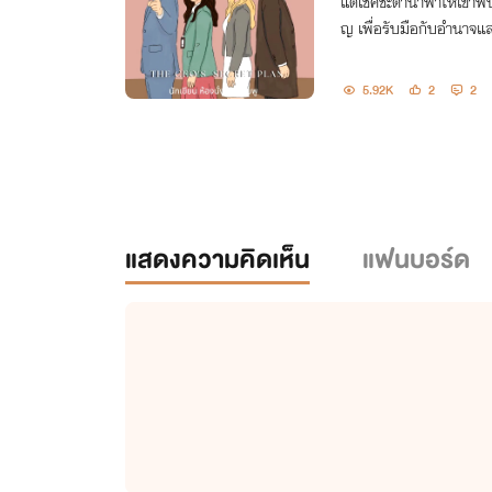
แต่โชคชะตานำพาให้เขาพบน
ญ เพื่อรับมือกับอำนาจแล
ษัท
5.92K
2
2
แสดงความคิดเห็น
แฟนบอร์ด