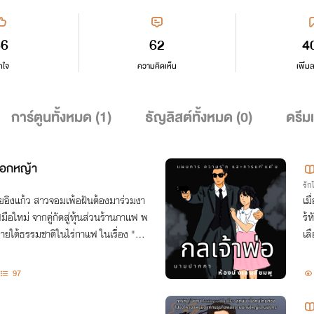
56
62
4
กใจ
ความคิดเห็น
เพิ่ม
การ์ตูนทั้งหมด (
1
)
ธัญลิสต์ทั้งหมด (
0
)
ดรีม
อกหญ้า
รั
ายอิงแก้ว สาวจอมเพ้อฝันต้องมาร่วมงา
เมื
อใหม่ จากคู่กัดสู่หุ้นส่วนร้านกาแฟ พ
ร้
ภายใต้ธรรมชาติในไร่กาแฟ ในเรื่อง "ปล
เล
สั
97