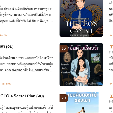
แอ็
รี๊ด ปะทะ สาวมั่นเกินร้อย เพราะเหตุอล
นิ
้งคู่ต้องมาแต่งงานกันโดยที่ไม่ตั้งใจ ตา
ยท
ุนเขาแห่งนี้ได้หรือไม่ นิยายฟีลกู๊ด น่า
ดิ
ห่ง
97
เธอคือดอกไม้ของเขา (จบ)
จบ
รั
รกิจร้ายเจ้าแผนการ และเธอนักศึกษาฝึกง
"บ
งในเกมของเขา หลังถูกหลอกใช้ทำลายคู่แ
แต
าเล่นตลก ส่งเธอมายังดินแดนแห่งรัก ส
าว
ะเ
203
e CEO's Secret Plan (จบ)
จบ
รั
เข