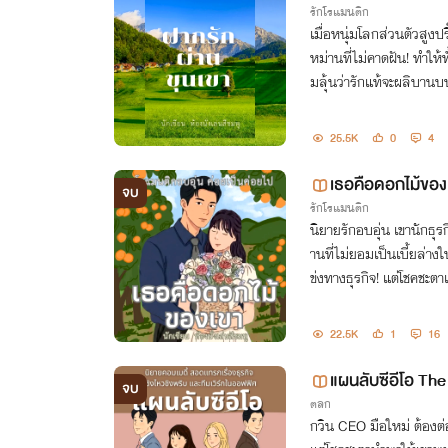
รักโรแมนติก
เมื่อหนุ่มโลกส่วนตัวสูงป
หม่านที่ไม่คาดฝัน! ทำให้ทั
มลุ้นว่ารักแท้จะผลิบานบนข
รักจับใจ
25.5K
0
4
จบ
รักโรแมนติก
นิยายรักอบอุ่น เขานักธุ
านที่ไม่ยอมเป็นเบี้ยล่า
ข่งทางธุรกิจ! แต่โชคชะต
วนส้มของพ่อเขาเอง!
22.5K
1
16
แผนลับซีอีโอ Th
จบ
ตลก
กวิน CEO มือใหม่ ต้องต่อสู้กับเกมธุรกิจและหุ้นส่วนจอมเจ้าเล่ห์