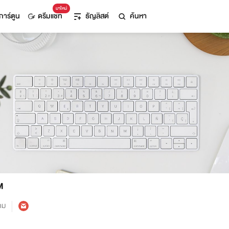
มาใหม่
การ์ตูน
ดรีมแชท
ธัญลิสต์
ค้นหา
M
าม