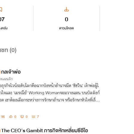
07
0
ลงคลัง
ดาวน์โหลด
แชท (
0
)
กลเจ้าพ่อ
กโรแมนติก
่อธุรกิจไวน์ระดับโลกคือฉากบังหน้าอำนาจมืด 'ชัชวิน' เจ้าพ่อผู้ไ
หัวใจและ 'เมรณีย์' Working Womanจอมวางแผน บนบัลลังก์
ือด เขาต้องเลือกระหว่างการรักษาอำนาจ หรือรักษาหัวใจที่เริ่ม
่นคลอนเพราะเธอ
96
0
0
7
The CEO's Gambit ภารกิจหักเหลี่ยมซีอีโอ