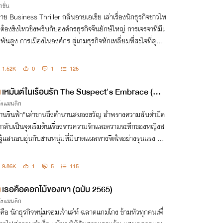
กชั่น
ยาย Business Thriller กลิ่นอายเอเชีย เล่าเรื่องนักธุรกิจชาวไท
ี่ต้องชิงไหวชิงพริบกับองค์กรธุรกิจจีนยักษ์ใหญ่ การเจรจาที่มีเ
มพันสูง การเมืองในองค์กร สู่เกมธุรกิจหักเหลี่ยมที่สะใจที่สุดแ
ปี
1.52K
0
1
125
เหมันต์ในเรือนรัก The Suspect's Embrace (จ
กโรแมนติก
บ)
้านรินฟ้า"เล่าขานถึงตำนานสยองขวัญ อำพรางความลับดำมืด
่กลับเป็นจุดเริ่มต้นเรื่องราวความรักและความระทึกของหญิงส
ผู้แสนอบอุ่นกับชายหนุ่มที่มีบาดแผลทางจิตใจอย่างรุนแรง แล
งาปริศนาคอยเฝ้ามองทุกค่ำคืน
9.86K
1
5
115
เธอคือดอกไม้ของเขา (ฉบับ 2565)
กโรแมนติก
าคือ นักธุรกิจหนุ่มจอมเจ้าเล่ห์ ฉลาดแกมโกง ข้ามหัวทุกคนเพื่