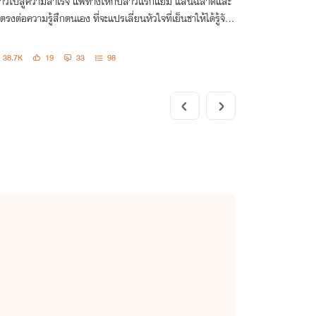
้าวไปสู่ความสำเร็จ แพ้ทางให้กับสาวแรกแย้ม แสนฉลาดและ
อตรงต่อความรู้สึกตนเอง ที่จะแปรเลี่ยนหัวใจที่เย็นชาให้ได้รู้จัก
ามรักอีกครั้ง
38.7K
19
33
98