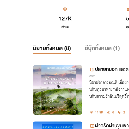
127K
เข้าชม
ถู
นิยายทั้งหมด (
8
)
อีบุ๊กทั้งหมด (
1
)
ปลายหมอก และด
ตลก
นิยายรักอารมณ์ดี เมื่อย
นกับภูธนาทายาทไร่กาแฟมื
บกับความรักอันบริสุทธิ์
ายหมอกและดอกหญ้า"
11.3K
6
2
ฝากรักผ่านขุนเขา