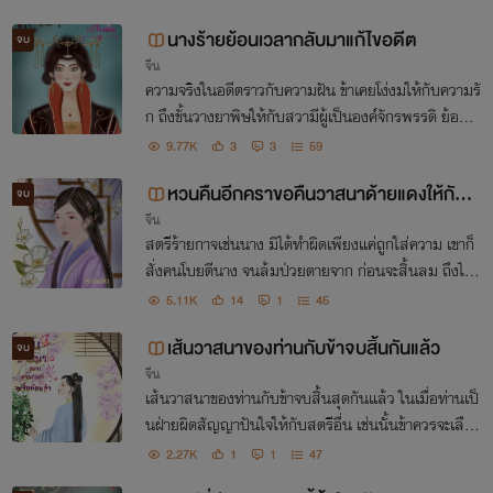
นางร้ายย้อนเวลากลับมาแก้ไขอดีต
จบ
จีน
ความจริงในอดีตราวกับความฝัน ข้าเคยโง่งมให้กับความรั
ก ถึงขั้นวางยาพิษให้กับสวามีผู้เป็นองค์จักรพรรดิ ย้อนเว
ลากลับมาครั้งนี้ข้าจะเปลี่ยนแปลงทุกสิ่งทุกอย่าง
9.77K
3
3
59
หวนคืนอีกคราขอคืนวาสนาด้ายแดงให้กับท่
จบ
จีน
าน
สตรีร้ายกาจเช่นนาง มิได้ทำผิดเพียงแค่ถูกใส่ความ เขาก็
สั่งคนโบยตีนาง จนล้มป่วยตายจาก ก่อนจะสิ้นลม ถึงได้รู้
ว่าตนเองช่างโง่งม มิน่ามีใจรักมั่นให้กับสามี หากจะย้อนก
5.11K
14
1
45
ลับไปได้สิ่งที่นางจะทำคือขอหนังสือหย่า
เส้นวาสนาของท่านกับข้าจบสิ้นกันแล้ว
จบ
จีน
เส้นวาสนาของท่านกับข้าจบสิ้นสุดกันแล้ว ในเมื่อท่านเป็
นฝ่ายผิดสัญญาปันใจให้กับสตรีอื่น เช่นนั้นข้าควรจะเลือก
ที่จะถอยออกมา
2.27K
1
1
47