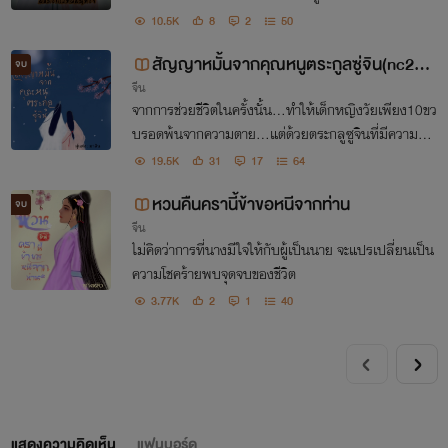
10.5K
8
2
50
สัญญาหมั้นจากคุณหนูตระกูลซู่จิน(nc20
จบ
จีน
+)
จากการช่วยชีวิตในครั้งนั้น...ทำให้เด็กหญิงวัยเพียง10ขว
บรอดพ้นจากความตาย...แต่ด้วยตระกลูซูจินที่มีความซื่อ
สัตย์ ความกตัญญู จึงต้องทำสัญญาหมั้นหมายเกิดขึ้นแม้
19.5K
31
17
64
อีกฝ่ายไม่ต้องการสิ่งตอบแทนเลยสักนิด
หวนคืนครานี้ข้าขอหนีจากท่าน
จบ
จีน
ไม่คิดว่าการที่นางมีใจให้กับผู้เป็นนาย จะแปรเปลี่ยนเป็น
ความโชคร้ายพบจุดจบของชีวิต
3.77K
2
1
40
แสดงความคิดเห็น
แฟนบอร์ด