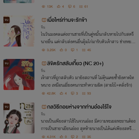
ด้ตามตื้อข้าไม่เลิก
13K
4
6
61
เมื่อไหร่ท่านจะรักข้า
จบ
จีน
ในวันมงคลแต่งงานชายที่เป็นคู่หมั้นกลับหายไปกับสตรี
นางอื่น แต่กลับส่งคนอื่นอุ้มไก่มารับตัวเจ้าสาว ช่างหยาม
เกียรตินางเกินไปแล้วกระมัง ในเมื่อชายคู่หมั้นหนีงานแต่
3.25K
0
1
45
ง เช่นนั้นชายผู้นี้ก็ไร้ค่าสำหรับนาง
ลิขิตรักสลับเกี้ยว (NC 20+)
จบ
จีน
เจ้าสาวที่ถูกสลับตัว มายังสถานที่ ไม่คุ้นเคยซ้ำยังคาดโท
ษนาง เหมือนเยี่ยงคนกระทำความผิด (สายโบ้+คลั่งรัก)
42.8K
4
3
93
กลวิธีถอยห่างจากท่านอ๋องไร้ใจ
จบ
จีน
นางเป็นเพียงสาวใช้ในจวนอ๋อง มีความทะเยอทะยานต้อง
การเป็นชายาเยียนอ๋อง สุดท้ายนางเป็นได้แค่เพียงสตรีอุ่
นเตียงลับๆ
4.31K
0
2
35