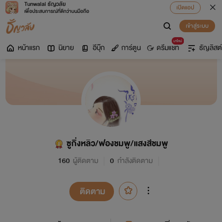
Tunwalai ธัญวลัย
เปิดแอป
เพื่อประสบการณ์ที่ดีกว่าบนมือถือ
เข้าสู่ระบบ
มาใหม่
หน้าแรก
นิยาย
อีบุ๊ก
การ์ตูน
ดรีมแชท
ธัญลิสต์
ซูกิ่งหลิว/ฟองชมพู/แสงสีชมพู
160
ผู้ติดตาม
0
กำลังติดตาม
ติดตาม