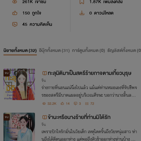
261K
เข้าชม
1.87K
เพิ่มลงคลัง
150
ถูกใจ
0
ดาวน์โหลด
45
ความคิดเห็น
นิยายทั้งหมด (
32
)
อีบุ๊กทั้งหมด (
31
)
การ์ตูนทั้งหมด (
0
)
ธัญลิสต์ทั้งหมด (
0
ทะลุมิติมาเป็นสตรีร้ายกาจตามเกี้ยวบุรุษ
จบ
จีน
ร่างกายที่นอนแน่นิ่งไปแล้ว แม้แต่ท่านหมอเองที่จับชีพจ
รของสตรีมีบาดแผลอยู่บริเวณศีรษะ บอกว่านางสิ้นลมห
ายใจไปนานแล้ว แต่จู่ๆ ท่านหมอต้องกลับมาตรวจอาการ
32.2K
14
3
72
อีกครั้งเมื่อนางฟื้นขึ้นมา
ข้านะหรือนางร้ายที่ท่านมิได้รัก
จบ
จีน
เพราะปักใจรักมั่นในวัยเด็ก เหตุใดครั้นถึงวัยหนุ่มสาว ท่า
นถึงได้ตีตนออกห่าง แต่พอถึงคิวข้าออกห่างท่านบ้าง ถึงไ