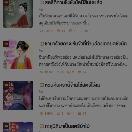
สตรีที่ท่านชิงชังบัดนี้สิ้นใจแล้ว
จบ
จีน
เป็นถึงชายาเอกแต่มิได้รับความโปรดปราน เพราะในใจขอ
งลู่เยียนมีเพียงชายารองเท่านั้น
5.27K
11
1
43
ชายาร้ายกาจเช่นข้าที่ท่านอ๋องเกลียดชังนัก
จบ
จีน
ซินเหนียงรักเว่ยอ๋อง แต่เว่ยอ๋องไม่ได้รักนาง เว่ยอ๋องมีแ
ต่สายตาชิงชังให้กับนาง มิหนำซ้ำเขายังมีสตรีในดวงใจอยู่
แล้วด้วย ดังนั้นเว่ยอ๋องจึงไม่มีความยินดีกับงานแต่งสมร
19.9K
4
2
57
สพระราชทานครั้งนี้....เขาไม่ยินดี
หวนคืนครานี้ข้ามิใช่สตรีโง่งม
จบ
จีน
ไม่คิดเลยว่าความรักความเมตตา จะกลายเป็นคมดาบเฉือ
นเอาชีวิตนาง นางกลับมองไม่เห็นถึงความร้ายกาจของน้
องสาวและคนรักที่กล้าทรยศหักหลัง มุ่งสู่ให้บิดาและพี่ช
1.66K
1
1
37
ายตายจากไปด้วย
ทะลุมิติมาเป็นสตรีบ้าใบ้
จบ