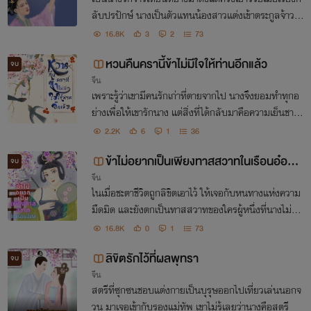
ลับปรปักษ์ นางเป็นตัวแทนน้องสาวเเต่งเข้าตระกูลจ้าวท
ว่าจ้าวเทียนหยางกับไม่ได้รักนางด้วยซ้ำ เพราะสตรีหนึ่งเ
16.8K
3
2
73
ดียวที่อยู่ในใจของเขามาตลอดคือน้องสาว
หวนคืนครานี้ข้าไม่มีใจให้ท่านอีกแล้ว
จบ
จีน
เพราะรู้ว่าเขามีคนรักเก่าที่ตายจากไป นางจึงยอมทำทุกอ
ย่างเพื่อให้เขารักนาง แต่สิ่งที่ได้กลับมาคือความเย็นชาแ
ละบทลงโทษที่ทำให้นางตายจาก
2.2K
6
1
36
ข้าไม่อยากเป็นเพียงทาสสวาทในเรือนอ๋อง
จบ
จีน
(nc20+)
ในเมื่อชะตาชีวิตถูกลิขิตเอาไว้ ให้เจอกับหนทางแห่งความ
มืดมิด และยังตกเป็นทาสสวาทของใครผู้หนึ่งที่นางไม่อย
ากให้เป็นเช่นนั้น
16.8K
0
1
73
ลิขิตรักไว้ที่ผลพุทรา
จบ
จีน
สตรีที่ซุกซนชอบแต่งกายเป็นบุรุษออกไปเที่ยวเล่นนอกจ
วน มาเจอเข้ากับรองแม่ทัพ เขาไม่รู้เลยว่านางคือสตรี