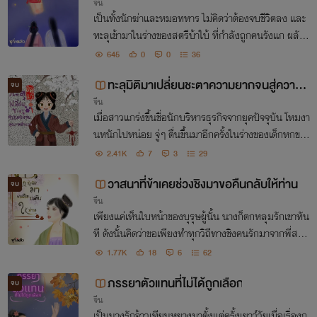
จีน
เป็นทั้งนักฆ่าและหมอทหาร ไม่คิดว่าต้องจบชีวิตลง และ
ทะลุเข้ามาในร่างของสตรีบ้าใบ้ ที่กำลังถูกคนรังแก ผลัก
ลงสระน้ำยังไม่พอยังจะกดหัวให้นางหายใจไม่ออก
645
0
0
36
ทะลุมิติมาเปลี่ยนชะตาความยากจนสู่ความ
จบ
จีน
ร่ำรวย
เมื่อสาวแกร่งขึ้นชื่อนักบริหารธุรกิจจากยุคปัจจุบัน โหมงา
นหนักไปหน่อย จู่ๆ ตื่นขึ้นมาอีกครั้งในร่างของเด็กหกขว
บ ที่มีชะตายากจน แม้แต่ข้าวสารจะกรอกหม้อก็ยังไม่มีให้
2.41K
7
3
29
ตายเถอะ! ทำไมชีวิตสุขสบายของฉันหายไป
วาสนาที่ข้าเคยช่วงชิงมาขอคืนกลับให้ท่าน
จบ
จีน
เพียงแค่เห็นใบหน้าของบุรุษผู้นั้น นางก็ตกหลุมรักเขาทัน
ที ดังนั้นคิดว่าขอเพียงทำทุกวิถีทางชิงคนรักมาจากพี่สาว
ต่างมารดา เขาจะรักข้า ทว่านางกับคิดผิดไป พอนางแต่งง
1.77K
18
6
62
านกับเขา แต่เขากับยกนางให้กับชายอื่น
ภรรยาตัวแทนที่ไม่ได้ถูกเลือก
จบ
จีน
เป็นนางรักจ้าวเทียนหยางมาตั้งแต่ครั้งเยาว์วัยเมื่อเรื่องก