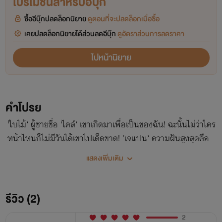
โปรโมชันสำหรับอีบุ๊ก
ซื้ออีบุ๊กปลดล็อกนิยาย
ดูตอนที่จะปลดล็อกเมื่อซื้อ
เคยปลดล็อกนิยายได้ส่วนลดอีบุ๊ก
ดูอัตราส่วนการลดราคา
ไปหน้านิยาย
คำโปรย
‘ใบไม้’ ผู้ชายชื่อ ‘ไคล์’ เขาเกิดมาเพื่อเป็นของฉัน! ฉะนั้นไม่ว่าใคร
หน้าไหนก็ไม่มีวันได้เขาไปเด็ดขาด! ‘เจแปน’ ความฝันสูงสุดคือ
การได้เป็นแอร์ชั้นเฟิร์สคลาส แต่ได้รูทบินต่างประเทศไม่ทันไร ก็
แสดงเพิ่มเติม
ตกกระไดพลอยโจนใช้รหัสลับรหัสสวาทกับ ‘กัปตันต้นไม้’ เข้า
และเขาก็ใช้รหัสนี้เพื่อขู่ให้เธอเป็นของเขา! _______________
นิยายเรื่องนี้มี 2 คู่ สลับพาร์ทเดินเรื่องพร้อมกันค่ะ ฉากบางฉาก
รีวิว (2)
อาจจะนอกเหนือจากความเป็นจริง *เพื่ออรรถรส* โปรดใช้
2
วิจารณญาณในการอ่าน และอ่านเพื่อความบันเทิงค่ะ