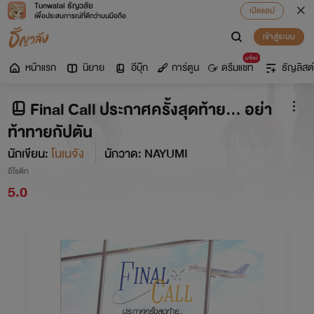
Tunwalai ธัญวลัย
เปิดแอป
เพื่อประสบการณ์ที่ดีกว่าบนมือถือ
เข้าสู่ระบบ
มาใหม่
หน้าแรก
นิยาย
อีบุ๊ก
การ์ตูน
ดรีมแชท
ธัญลิสต์
Final Call ประกาศครั้งสุดท้าย... อย่า
ท้าทายกัปตัน
นักเขียน:
โนเนจัง
นักวาด: NAYUMI
อีโรติก
5.0