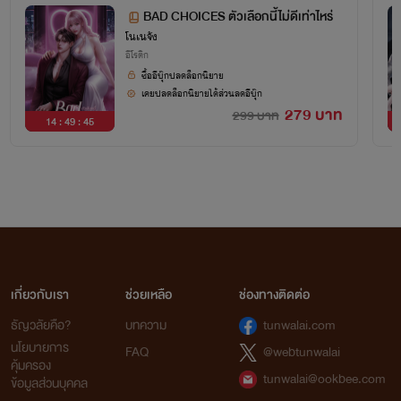
©ห้ามคัดลอก หรือดัดแปลง
BAD CHOICES ตัวเลือกนี้ไม่ดีเท่าไหร่
โนเนจัง
ลิขสิทธิ์เป็นของผู้สร้างสรรค์แต่เพียงผู้เดียว และเป็นของบริษัท โนเนจัง จำกัด
อีโรติก
ซื้ออีบุ๊กปลดล็อกนิยาย
การเผยแพร่ ทำซ้ำ ดัดแปลงที่ไม่ได้รับอนุญาตแม้แต่บรรทัดเดียว
ผิดตามพ.ร.บ ลิขสิทธิ์ 2537
เคยปลดล็อกนิยายได้ส่วนลดอีบุ๊ก
มาตรา15 27 31
279 บาท
299 บาท
14 : 49 : 45
มีโทษปรับตั้งแต่ 100,000 - 800,000 บาท หรือ
ทั้งจำทั้งปรับ
สแกนโหลดแผนผังตัวละคร
(อัปเดต 15/11/67)
เกี่ยวกับเรา
ช่วยเหลือ
ช่องทางติดต่อ
ธัญวลัยคือ?
บทความ
tunwalai.com
นโยบายการ
FAQ
@webtunwalai
คุ้มครอง
tunwalai@ookbee.com
ข้อมูลส่วนบุคคล