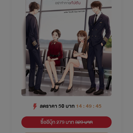
ลดราคา
50
บาท
14 : 49 : 45
ซื้ออีบุ๊ก 279 บาท
329 บาท