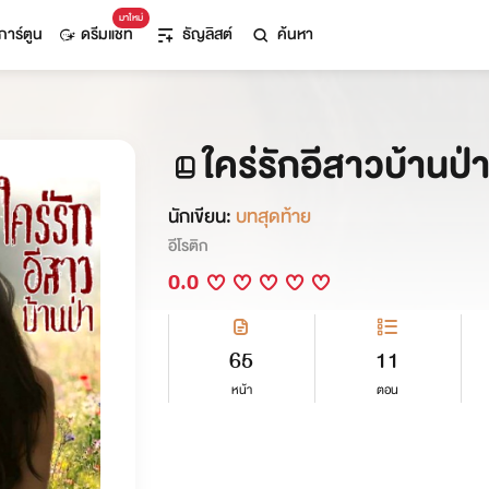
มาใหม่
การ์ตูน
ดรีมแชท
ธัญลิสต์
ค้นหา
ใคร่รักอีสาวบ้านป่
นักเขียน:
บทสุดท้าย
อีโรติก
0.0
65
11
หน้า
ตอน