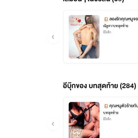
ลองรักคุณหนูจอม
ณัฐดา/บทสุดท้าย
อีโรติก
อีบุ๊กของ บทสุดท้าย (284)
คุณหนูตัวร้ายกั
บทสุดท้าย
อีโรติก