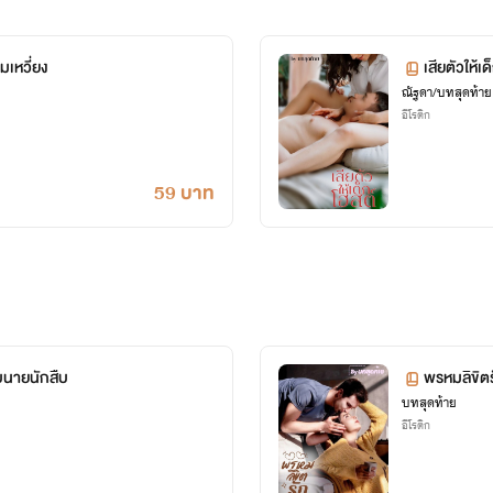
เหวี่ยง
เสียตัวให้เ
ณัฐดา/บทสุดท้าย
อีโรติก
59 บาท
บนายนักสืบ
พรหมลิขิตร
บทสุดท้าย
อีโรติก