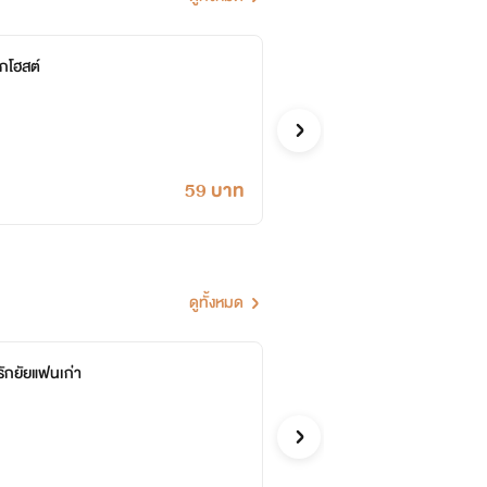
ด็กโฮสต์
หวาน
ณัฐดา/บทส
อีโรติก
59 บาท
ดูทั้งหมด
ักยัยแฟนเก่า
แม่เลี
บทสุดท้าย
อีโรติก