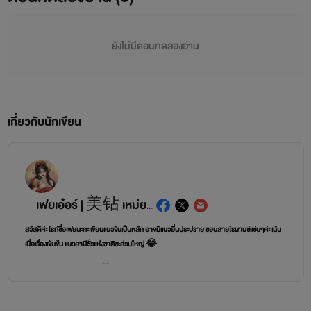
ยังไม่มีตอนทดลองอ่าน
เกี่ยวกับนักเขียน
เฟยเอ๋อร์ | 美钻 เหม่ยจ้วน | เฟย์ลินล์ดา
สวัสดีค่ะ ไรท์ชื่อเฟยนะคะ เขียนแนวจีนเป็นหลัก อาจมีแนวอื่นประปราย ชอบสายโรมานซ์แซ่บๆค่ะ เน้น
เนื่อเรื่องเข้มข้น แนวสามีชั่วแห่งชาติซะส่วนใหญ่ 😂
ฝากติดตามผลงานด้วยนะคะ 🫶❤️
นิยายทุกเรื่องไรท์เขียนเอง และเต็มที่ตั้งใจกับทุกเรื่องค่ะ ทำเองทุกอย่างอาจมีผิดพลาดบ้าง ต้องกราบ
ขออภัยด้วยนะคะ