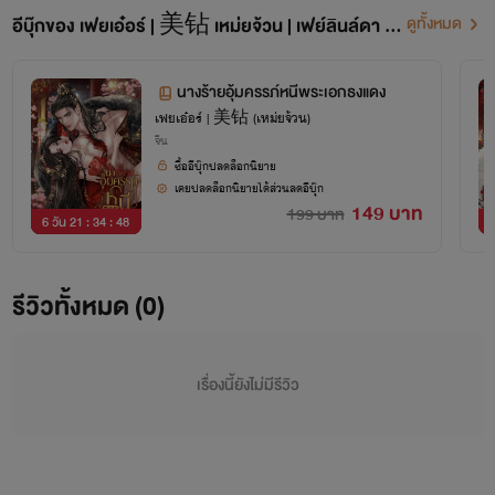
อีบุ๊กของ เฟยเอ๋อร์ | 美钻 เหม่ยจ้วน | เฟย์ลินล์ดา (2
ดูทั้งหมด
ขอบคุณที่สนับสนุนค่า
2)
นางร้ายอุ้มครรภ์หนีพระเอกธงแดง
เฟยเอ๋อร์ | 美钻 (เหม่ยจ้วน)
จีน
ซื้ออีบุ๊กปลดล็อกนิยาย
เคยปลดล็อกนิยายได้ส่วนลดอีบุ๊ก
149 บาท
199 บาท
6 วัน 21 : 34 : 48
6
รีวิวทั้งหมด (0)
เรื่องนี้ยังไม่มีรีวิว