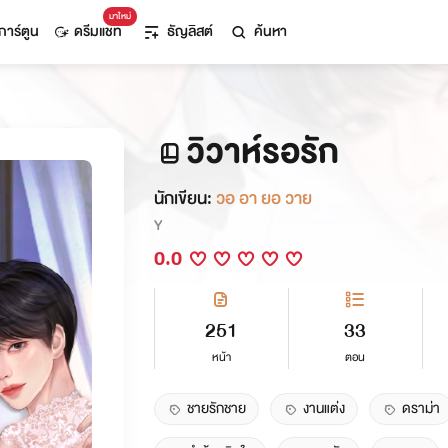
มาใหม่
การ์ตูน
ดรีมแชท
ธัญลิสต์
ค้นหา
วิวาห์รอรัก
นักเขียน:
วอ อา ยอ วาย
Y
0.0
251
33
หน้า
ตอน
ชายรักชาย
งานแต่ง
ดราม่า