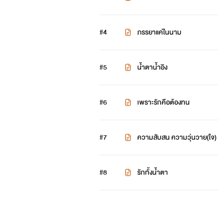
#4
ภรรยาแค่ในนาม
#5
น้ำตาน้ำอิง
#6
เพราะรักคือต้องทน
#7
ความสับสน ความวุ่นวาย(ใจ)
#8
รักทั้งน้ำตา