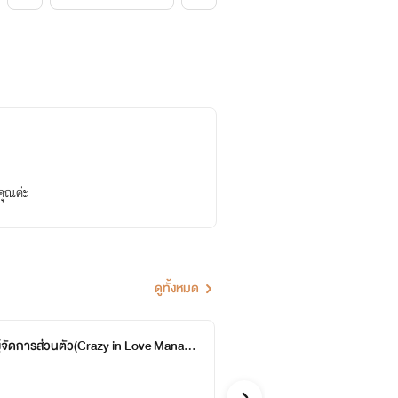
คุณค่ะ
ดูทั้งหมด
ยผู้จัดการส่วนตัว(Crazy in Love Manage
มาเฟี
วอ อา ยอ 
Y