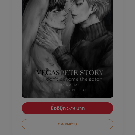
ซื้ออีบุ๊ก 579 บาท
ทดลองอ่าน