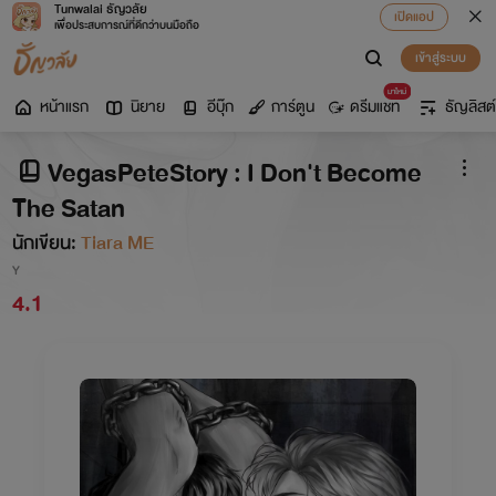
Tunwalai ธัญวลัย
เปิดแอป
เพื่อประสบการณ์ที่ดีกว่าบนมือถือ
เข้าสู่ระบบ
มาใหม่
หน้าแรก
นิยาย
อีบุ๊ก
การ์ตูน
ดรีมแชท
ธัญลิสต์
VegasPeteStory : I Don't Become
The Satan
นักเขียน:
Tiara ME
Y
4.1