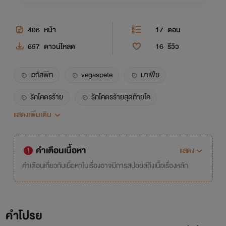
406
หน้า
17
ตอน
657
ดาวน์โหลด
16
รีวิว
เวกัสพีท
vegaspete
มาเฟีย
รักโคตรร้าย
รักโคตรร้ายสุดท้ายโค
แสดงเพิ่มเติม
คิณณ์พอร์ช
kinnporsche
บอดี้การ์ด
แดมี่
daemi
คำเตือนเนื้อหา
แสดง
คำเตือนเกี่ยวกับเนื้อหาในเรื่องอาจมีการสปอยล์ถึงเนื้อเรื่องหลัก
คำโปรย