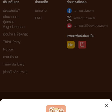
เกี่ยวกับเรา
ช่วยเหลือ
ช่องทางติดต่อ
ธัญวลัยคือ?
บทความ
tunwalai.com
นโยบายการ
FAQ
@webtunwalai
คุ้มครอง
tunwalai@ookbee.com
ข้อมูลส่วนบุคคล
เงื่อนไขและข้อตกลง
แพลตฟอร์มในเครือ
Third-Party
Notice
ดาวน์โหลด
Tunwalai Easy
(สำหรับ Android)
ข้อความที่ท่านได้อ่านจากเว็บไซต์นี้เกิดจากการเขียนโดยสาธารณชนและเผยแพร่โดยอัตโนมัติ ผู้ดูแล
เว็บไซต์แห่งนี้ไม่ได้เห็นด้วยและไม่ขอรับผิดชอบต่อข้อความใดๆ ทั้งสิ้น ดังนั้นผู้อ่านทุกท่านโปรดใช้