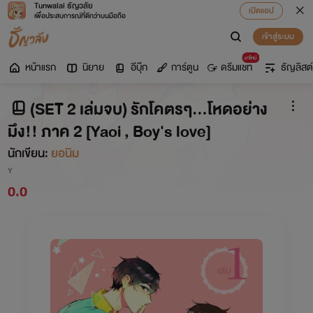
Tunwalai ธัญวลัย
เปิดแอป
เพื่อประสบการณ์ที่ดีกว่าบนมือถือ
เข้าสู่ระบบ
มาใหม่
หน้าแรก
นิยาย
อีบุ๊ก
การ์ตูน
ดรีมแชท
ธัญลิสต์
(SET 2 เล่มจบ) รักโคตรๆ...โหดอย่าง
มึง!! ภาค 2 [Yaoi , Boy's love]
นักเขียน:
ยอนิม
Y
0.0