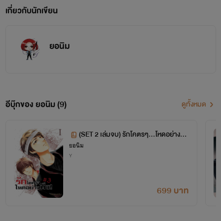
เกี่ยวกับนักเขียน
ยอนิม
อีบุ๊กของ ยอนิม (9)
ดูทั้งหมด
(SET 2 เล่มจบ) รักโคตรๆ...โหดอย่างมึ
ยอนิม
ง! ภาค 3 [Yaoi , Boy's love]
Y
699 บาท