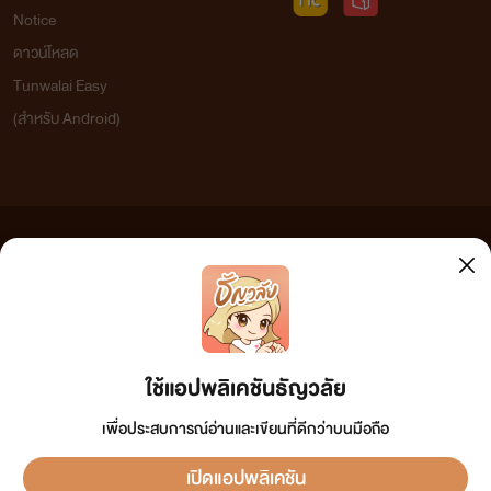
Notice
ดาวน์โหลด
Tunwalai Easy
(สำหรับ Android)
ข้อความที่ท่านได้อ่านจากเว็บไซต์นี้เกิดจากการเขียนโดยสาธารณชนและเผยแพร่โดยอัตโนมัติ ผู้ดูแล
เว็บไซต์แห่งนี้ไม่ได้เห็นด้วยและไม่ขอรับผิดชอบต่อข้อความใดๆ ทั้งสิ้น ดังนั้นผู้อ่านทุกท่านโปรดใช้
วิจารณญาณในการกลั่นกรองด้วยตนเอง และหากท่านพบข้อความใดๆ ที่ขัดต่อกฎหมายและศีลธรรม
กรุณาแจ้งมาที่
tunwalai@ookbee.com
เพื่อทีมงานจะได้ดำเนินการในทันที ทั้งนี้ ทางเว็บไซต์ขอสงวน
ลิขสิทธิ์ตามพระราชบัญญัติลิขสิทธิ์ (ฉบับเพิ่มเติม) พ.ศ.2558
ใช้แอปพลิเคชันธัญวลัย
เพื่อประสบการณ์อ่านและเขียนที่ดีกว่าบนมือถือ
เปิดแอปพลิเคชัน