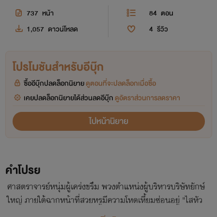
737
หน้า
84
ตอน
1,057
ดาวน์โหลด
4
รีวิว
โปรโมชันสำหรับอีบุ๊ก
ซื้ออีบุ๊กปลดล็อกนิยาย
ดูตอนที่จะปลดล็อกเมื่อซื้อ
เคยปลดล็อกนิยายได้ส่วนลดอีบุ๊ก
ดูอัตราส่วนการลดราคา
ไปหน้านิยาย
คำโปรย
ศาสตราจารย์หนุ่มผู้เคร่งขรึม พวงตำแหน่งผู้บริหารบริษัทยักษ์
ใหญ่ ภายใต้ฉากหน้าที่สวยหรูมีความโหดเหี้ยมซ่อนอยู่ "ไสหัว
ออกไป" "หนูอยากเรียน~" "ฉันไม่มีอารมณ์ ...โดยเฉพาะกับเด็ก