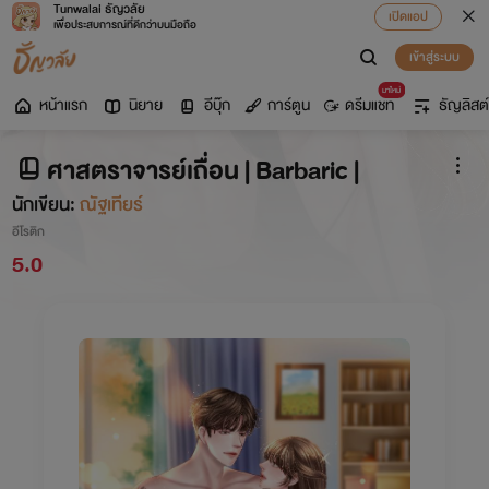
Tunwalai ธัญวลัย
เปิดแอป
เพื่อประสบการณ์ที่ดีกว่าบนมือถือ
เข้าสู่ระบบ
มาใหม่
หน้าแรก
นิยาย
อีบุ๊ก
การ์ตูน
ดรีมแชท
ธัญลิสต์
ศาสตราจารย์เถื่อน | Barbaric |
นักเขียน:
ณัฐเทียร์
อีโรติก
5.0