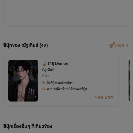
เซฮายยย...
ยินดีต้อนรับเข้าสู่โลกเขย่าขวัญ (เขย่าทำไม 555)
อีบุ๊กของ ณัฐเทียร์ (42)
ดูทั้งหมด
รายุ Demon
🖋🍀แต่งนิยายครั้งแรก 28 พฤศจิกายน 2562🍀
ณัฐเทียร์
อีโรติก
ซื้ออีบุ๊กปลดล็อกนิยาย
เคยปลดล็อกนิยายได้ส่วนลดอีบุ๊ก
199 บาท
อีบุ๊กเรื่องอื่นๆ ที่เกี่ยวข้อง