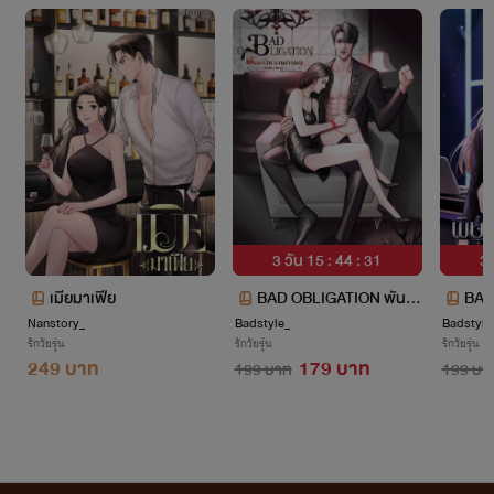
3 วัน 15 : 44 : 31
3 
เมียมาเฟีย
BAD OBLIGATION พันธะ
BAD
Nanstory_
Badstyle_
ร้าย นายสารเลว
Badstyle
ษรัก
รักวัยรุ่น
รักวัยรุ่น
รักวัยรุ่น
249 บาท
179 บาท
199 บาท
199 บา