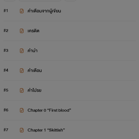
#1
คำเตือนจากผู้เขียน
#2
เครดิต
#3
คำนำ
#4
คำเตือน
#5
คำโปรย
#6
Chapter 0 “First blood”
#7
Chapter 1 “Skittish”