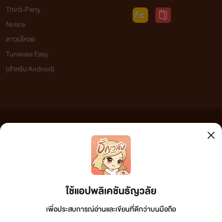
Third-Party
Notice
ดาวน์โหลด
Tunwalai Easy
(สำหรับ Android)
ข้อความที่ท่านได้อ่านจากเว็บไซต์นี้เกิดจากการเขียนโดยสาธารณชนและเผยแพร่โดยอัตโนมัติ ผู้ดูแล
เว็บไซต์แห่งนี้ไม่ได้เห็นด้วยและไม่ขอรับผิดชอบต่อข้อความใดๆ ทั้งสิ้น ดังนั้นผู้อ่านทุกท่านโปรดใช้
วิจารณญาณในการกลั่นกรองด้วยตนเอง และหากท่านพบข้อความใดๆ ที่ขัดต่อกฎหมายและศีลธรรม
กรุณาแจ้งมาที่
tunwalai@ookbee.com
เพื่อทีมงานจะได้ดำเนินการในทันที ทั้งนี้ ทางเว็บไซต์ขอสงวน
ลิขสิทธิ์ตามพระราชบัญญัติลิขสิทธิ์ (ฉบับเพิ่มเติม) พ.ศ.2558
ใช้แอปพลิเคชันธัญวลัย
เพื่อประสบการณ์อ่านและเขียนที่ดีกว่าบนมือถือ