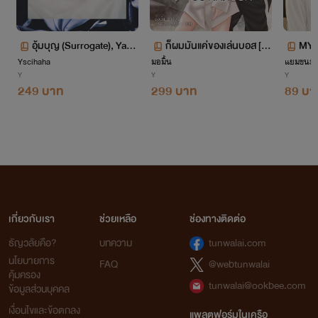
อุ้มบุญ (Surrogate), Yaoi,
ก็ผมมันแค่ของเล่นบอส [Ya
MY 
Yscihaha
ท้องได้, Mpreg, BL
มอมิ้น
oi , Boy's Love]
แยมขนมป
นที่
Y
Y
Y
249 บาท
299 บาท
89 บา
เกี่ยวกับเรา
ช่วยเหลือ
ช่องทางติดต่อ
ธัญวลัยคือ?
บทความ
tunwalai.com
นโยบายการ
FAQ
@webtunwalai
คุ้มครอง
tunwalai@ookbee.com
ข้อมูลส่วนบุคคล
เงื่อนไขและข้อตกลง
แพลตฟอร์มในเครือ