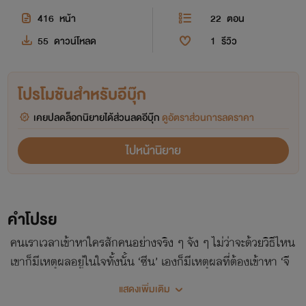
416
หน้า
22
ตอน
55
ดาวน์โหลด
1
รีวิว
โปรโมชันสำหรับอีบุ๊ก
เคยปลดล็อกนิยายได้ส่วนลดอีบุ๊ก
ดูอัตราส่วนการลดราคา
ไปหน้านิยาย
คำโปรย
คนเราเวลาเข้าหาใครสักคนอย่างจริง ๆ จัง ๆ ไม่ว่าจะด้วยวิธีไหน
เขาก็มีเหตุผลอยู่ในใจทั้งนั้น ‘ซีน’ เองก็มีเหตุผลที่ต้องเข้าหา ‘จี
โน่’ ด้วยวิธีที่แสนร้ายนี้เพราะมีเหตุผลในใจเช่นกัน แล้วเหตุผลนั้น
แสดงเพิ่มเติม
คืออะไรกันนะ... #รักร้ายพี่สายรหัส