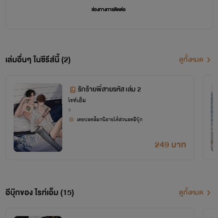
ช่องทางการติดต่อ
Twitter : @heartfilia_emma
Facebook Fanpage : ไรท์เอ็ม
เล่มอื่นๆ ในซีรีส์นี้ (2)
ดูทั้งหมด
IG : @heartfilia_emma
Line official: @egy4541v (มี@)
รักร้ายพี่สายรหัส เล่ม 2
TikTok : heartfilia_emma
ไรท์เอ็ม
Y
- DO NOT COPY MY WORK -
เคยปลดล็อกนิยายได้ส่วนลดอีบุ๊ก
249 บาท
อีบุ๊กของ ไรท์เอ็ม (15)
ดูทั้งหมด