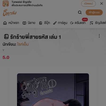
Tunwalai ธัญวลัย
เปิดแอป
เพื่อประสบการณ์ที่ดีกว่าบนมือถือ
เข้าสู่ระบบ
มาใหม่
หน้าแรก
นิยาย
อีบุ๊ก
การ์ตูน
ดรีมแชท
ธัญลิสต์
รักร้ายพี่สายรหัส เล่ม 1
นักเขียน:
ไรท์เอ็ม
Y
5.0