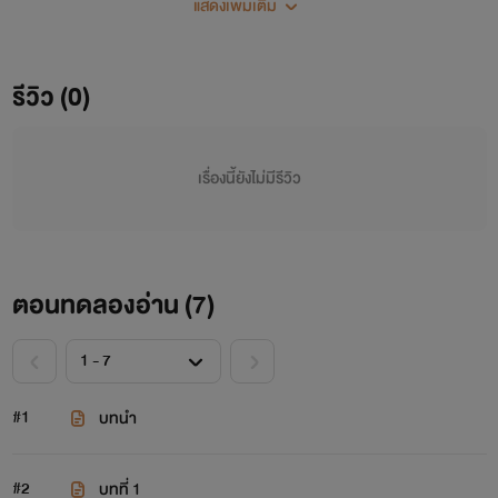
แสดงเพิ่มเติม
ที่พอเสี่ยสิงห์ทราบเรื่องก็เอ่ยปากบอกให้น้ำพริกกำจัดทิ้งทันที
ด้านน้ำพริกที่ได้ยินเช่นนั้นก็ไม่คิดทนอยู่กับคนใจร้ายอีกต่อไป
สุดท้ายเขาก็เลือกที่จะเดินออกมาจากชีวิตของเสี่ยสิงห์พร้อมกับ
รีวิว (0)
ลูกในท้อง ตั้งใจว่าต่อให้ตายก็ไม่มีวันกลับไปเจอหน้าคนใจร้าย
อีก
เรื่องนี้ยังไม่มีรีวิว
ตอนทดลองอ่าน (
7
)
#1
บทนำ
#2
บทที่ 1