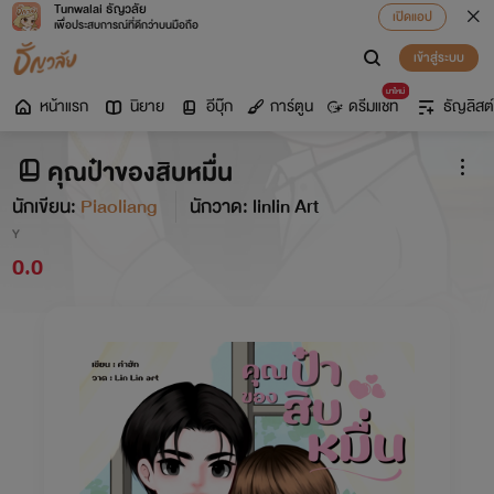
Tunwalai ธัญวลัย
เปิดแอป
เพื่อประสบการณ์ที่ดีกว่าบนมือถือ
เข้าสู่ระบบ
มาใหม่
หน้าแรก
นิยาย
อีบุ๊ก
การ์ตูน
ดรีมแชท
ธัญลิสต์
คุณป๋าของสิบหมื่น
นักเขียน:
Piaoliang
นักวาด: linlin Art
Y
0.0