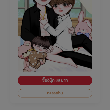
ซื้ออีบุ๊ก 89 บาท
ทดลองอ่าน