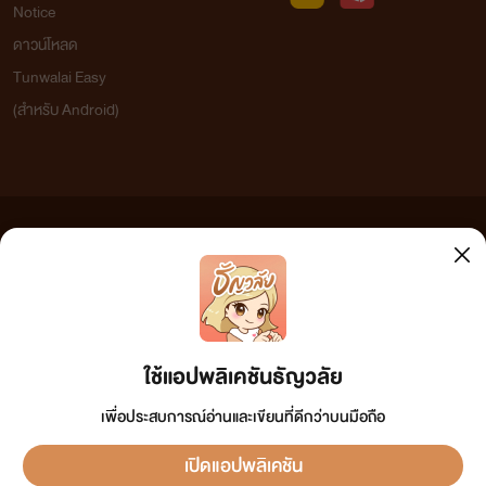
Notice
ดาวน์โหลด
Tunwalai Easy
(สำหรับ Android)
ข้อความที่ท่านได้อ่านจากเว็บไซต์นี้เกิดจากการเขียนโดยสาธารณชนและเผยแพร่โดยอัตโนมัติ ผู้ดูแล
เว็บไซต์แห่งนี้ไม่ได้เห็นด้วยและไม่ขอรับผิดชอบต่อข้อความใดๆ ทั้งสิ้น ดังนั้นผู้อ่านทุกท่านโปรดใช้
วิจารณญาณในการกลั่นกรองด้วยตนเอง และหากท่านพบข้อความใดๆ ที่ขัดต่อกฎหมายและศีลธรรม
กรุณาแจ้งมาที่
tunwalai@ookbee.com
เพื่อทีมงานจะได้ดำเนินการในทันที ทั้งนี้ ทางเว็บไซต์ขอสงวน
ลิขสิทธิ์ตามพระราชบัญญัติลิขสิทธิ์ (ฉบับเพิ่มเติม) พ.ศ.2558
ใช้แอปพลิเคชันธัญวลัย
เพื่อประสบการณ์อ่านและเขียนที่ดีกว่าบนมือถือ
เปิดแอปพลิเคชัน