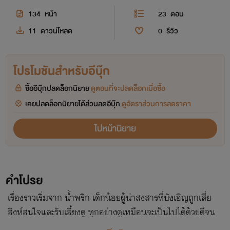
134
หน้า
23
ตอน
11
ดาวน์โหลด
0
รีวิว
โปรโมชันสำหรับอีบุ๊ก
ซื้ออีบุ๊กปลดล็อกนิยาย
ดูตอนที่จะปลดล็อกเมื่อซื้อ
เคยปลดล็อกนิยายได้ส่วนลดอีบุ๊ก
ดูอัตราส่วนการลดราคา
ไปหน้านิยาย
คำโปรย
เรื่องราวเริ่มจาก น้ำพริก เด็กน้อยผู้น่าสงสารที่บังเอิญถูกเสี่ย
สิงห์สนใจและรับเลี้ยงดู ทุกอย่างดูเหมือนจะเป็นไปได้ด้วยดีจน
กระทั้งวันหนึ่งได้มีอีกหนึ่งชีวิตที่กำลังจะลืมตาดูโลก อีกหนึ่งชีวิต