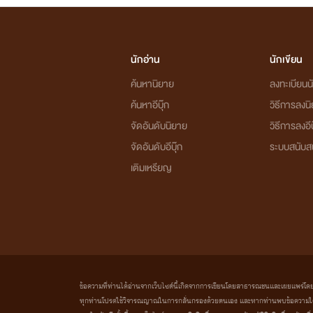
นักอ่าน
นักเขียน
ค้นหานิยาย
ลงทะเบียนนั
ค้นหาอีบุ๊ก
วิธีการลงน
จัดอันดับนิยาย
วิธีการลงอีบ
จัดอันดับอีบุ๊ก
ระบบสนับส
เติมเหรียญ
ข้อความที่ท่านได้อ่านจากเว็บไซต์นี้เกิดจากการเขียนโดยสาธารณชนและเผยแพร่โดยอัตโน
ทุกท่านโปรดใช้วิจารณญาณในการกลั่นกรองด้วยตนเอง และหากท่านพบข้อความใดๆ