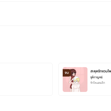
สะดุดรักแวมไพร
จบ
ชุติกาญจน์
รักโรแมนติก