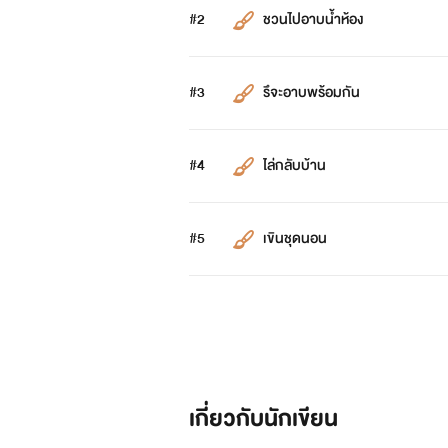
#2
ชวนไปอาบน้ำห้อง
#3
รึจะอาบพร้อมกัน
#4
ไล่กลับบ้าน
#5
เขินชุดนอน
เกี่ยวกับนักเขียน