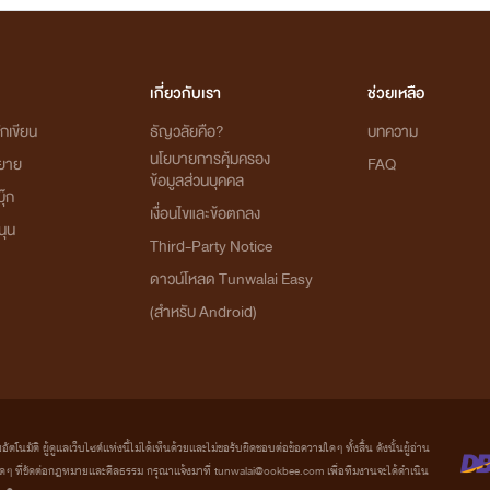
เกี่ยวกับเรา
ช่วยเหลือ
กเขียน
ธัญวลัยคือ?
บทความ
นโยบายการคุ้มครอง
ิยาย
FAQ
ข้อมูลส่วนบุคคล
ุ๊ก
เงื่อนไขและข้อตกลง
นุน
Third-Party Notice
ดาวน์โหลด Tunwalai Easy
(สำหรับ Android)
มัติ ผู้ดูแลเว็บไซต์แห่งนี้ไม่ได้เห็นด้วยและไม่ขอรับผิดชอบต่อข้อความใดๆ ทั้งสิ้น ดังนั้นผู้อ่าน
 ที่ขัดต่อกฎหมายและศีลธรรม กรุณาแจ้งมาที่
tunwalai@ookbee.com
เพื่อทีมงานจะได้ดำเนิน