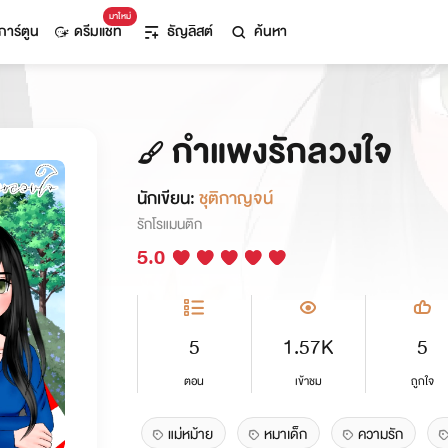
มาใหม่
การ์ตูน
ดรีมแชท
ธัญลิสต์
ค้นหา
กำแพงรักลวงใจ
นักเขียน:
ชุติกาญจน์
รักโรแมนติก
5.0
5
1.57K
5
ตอน
เข้าชม
ถูกใจ
แม่หม้าย
หมาเด็ก
ความรัก