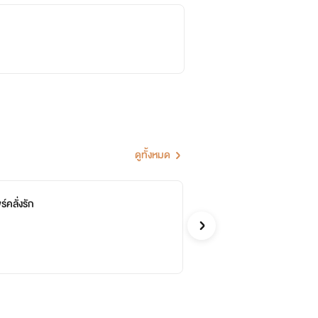
ดูทั้งหมด
์คลั่งรัก
ลวงรั
จบ
ชุติกาญ
รักโรแ