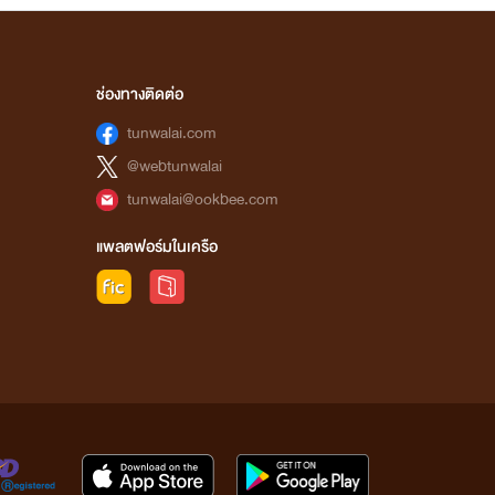
ช่องทางติดต่อ
tunwalai.com
@webtunwalai
tunwalai@ookbee.com
แพลตฟอร์มในเครือ