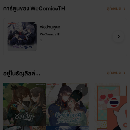
การ์ตูนของ WeComicsTH
ดูทั้งหมด
พ่อบ้านหูตก
WeComicsTH
Y
อยู่ในธัญลิสต์...
ดูทั้งหมด