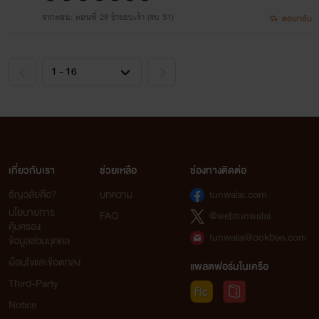
จากตอน: ตอนที่ 29 ข้าชอบเจ้า (จบ S1)
ตอบกลับ
เกี่ยวกับเรา
ช่วยเหลือ
ช่องทางติดต่อ
ธัญวลัยคือ?
บทความ
tunwalai.com
นโยบายการ
FAQ
@webtunwalai
คุ้มครอง
tunwalai@ookbee.com
ข้อมูลส่วนบุคคล
เงื่อนไขและข้อตกลง
แพลตฟอร์มในเครือ
Third-Party
Notice