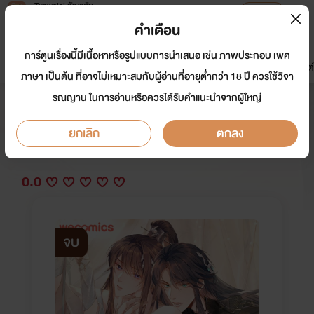
Tunwalai ธัญวลัย
เปิดแอป
เพื่อประสบการณ์ที่ดีกว่าบนมือถือ
คำเตือน
เข้าสู่ระบบ
การ์ตูนเรื่องนี้มีเนื้อหาหรือรูปแบบการนำเสนอ เช่น ภาพประกอบ เพศ
มาใหม่
หน้าแรก
นิยาย
อีบุ๊ก
การ์ตูน
ดรีมแชท
ธัญลิสต์
ภาษา เป็นต้น ที่อาจไม่เหมาะสมกับผู้อ่านที่อายุต่ำกว่า 18 ปี ควรใช้วิจา
รณญาน ในการอ่านหรือควรได้รับคำแนะนำจากผู้ใหญ่
หนึ่งปรารถนาสามชาติภพ
ยกเลิก
ตกลง
นักเขียน:
WeComicsTH
Y
0.0
จบ