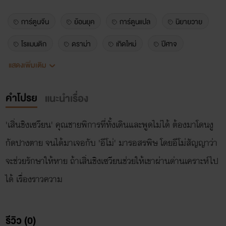
การ์ตูนจีน
ย้อนยุค
การ์ตูนแปล
นิยายวาย
โรแมนติก
ดราม่า
เกิดใหม่
ปีศาจ
แสดงเพิ่มเติม
หลายชาติภพ
เทพเซียน
รักลึกซึ้ง
จีนโบราณ
การ์ตูนวาย
ยาโอย
วายจีน
คำโปรย
แนะนำเรื่อง
'เสิ่นชิงเซวียน' คุณชายพิการที่ทั้งเดินและพูดไม่ได้ ต้องมาโดนงู
กัดปางตาย จนได้มาเจอกับ 'อีโม่' มารอสรพิษ โดยอีโม่สัญญาว่า
จะช่วยรักษาให้หาย ถ้าเสิ่นชิงเซวียนช่วยให้เขาผ่านด่านเคราะห์ไป
ได้ เรื่องราวความ
รีวิว (0)