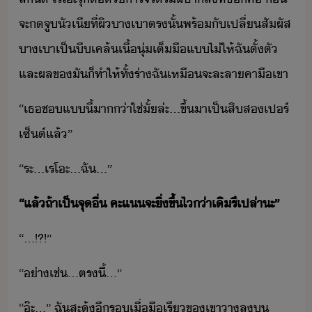
จะ​​จู​ัเี​ที่​ผิา​เา​ตรั้​พร้ั​เปลี่​สัผัส​
าเา​เป็​ี​เคล้​เื้ุ่​เต็ื​แ​ไ่​ให้​ฉั​ตั้ตั​ ​
และ​ผล​ข​ั​็​ทำให้​ทั้​ร่า​ฉั​เหื​จะ​ละลา​คาื​เขา
“​เธ​ช​แี้​า่า​ใช่​ั้​ล่ะ​...​ขึ้​า​เป็​สิส​เปร์
เซ็ต์​แล้​”
“​ระ​...​เร​โะ​…​ฉั​…​”
“​แล้​ถ้า​เป็​จุ​ื่​ ​คะแ​จะ​ิ่ขึ้​ไ​่า​เิ​รึเปล่า​ะ​”
“​...​!​?​!​”
“​่าเช่​...​ตรี้​…​”
“​๊ะ​…​”​ ​ฉั​สะุ้​ี​ร​เื่ื​เรี​ข​เขา​า​ล​​