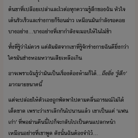
ต้ขา​ที่​เปลืเปล่า​และ​ไ​ต่​ทุ​คารู้สึ​ข​ฉั​ ​หัใจ​
เต้​รั​เร็​และ​ร่าา​็​ร้ผ่า​ ​เหื​ั​ำลั​รค​
า่า​...​า่า​ที่​เขา​ำลัจะ​ให้​ใไ่ช้า
ทั้ที่​รู้​่า​ไ่​คร​ ​แต่​สัผัส​จา​เขา​ที่​รู้จั​ร่าา​ฉั​ีิ่​่า​
ใคร​ั​ช่า​หหา​เสี​เหลืเิ
าจ​เพราะ​ฉั​รู้​่า​ั​เป็เรื่​ต้ห้า​็ไ้​...
ถึ​ิ่​ ​‘​รู้สึ​’​ ​
าา​ขา​ี้
แต่​จะ​ปล่​ให้​ตัเ​ถู​พัพา​ไป​ตา​คลื่​ารณ์​ไ่ไ้​
เ็ขา​ ​เพราะ่า​เรา​เลิั​ไป​า​แล้​ ​เขา​เป็​แค่​ ​‘​แฟ​
เ่า​’​ ​ที่​พ​ผ่า​คืี้​ไป​็​จะ​ลั​ไป​เป็​คแปลห้า​ ​
เหื​่าที่​เขา​พู​ ​ัั้​ฉั​ต้​จำไ้​…