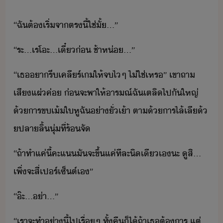
“​ฉั​ต้​เริ่​จา​ตรี้​ใช่​ั้​…​”
“​ระ​…​เร​โะ​...​เี๋่​ ​ช้า​ห่​…​”
“​เธ​า​รี​เคลีร์​เ​ให้​จ​ไ​ๆ​ ​ไ่ใช่​เหร​”​ ​เขา​ถา​
เสี​แผ่​ค่​ ​่​จะ​พา​ให้​ารณ์​ฉั​เตลิ​ไป​ั​ใหญ่​
้​าร​ข​เ้​ใ​หู​ฉั​่า​ั่เ้า​ ​ตา​้​าร​ไล้​เลี​้​
ป​ลา​ลิ้​ุ่​ที่​ร้​จั
“​ถ้า​ทำ​แค่ี้​คะแ​ั​จะ​ขึ้​แค่​ทีละ​ิเี​เ​ะ​ ​ู​สิ​...​
เพิ่จะ​สี่​เปร์เซ็ต์​เ​”
“​๊ะ​...​่า​…​”
“​เรา​จะ​ทำ​่าี้​ไป​เรื่ๆ​ ​ทั้คื​็ไ้​ถ้า​เธ​ต้าร​ ​แต่​