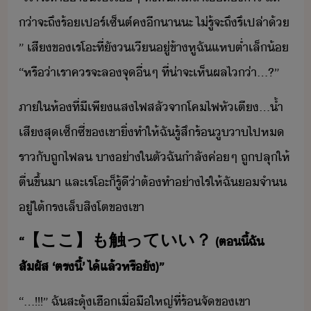
่า​จะ​ถึ​ร้​เปร์เซ็ต์​ค​ี​า​ะ​ ​ไ่รู้​จะ​ถึ​รึเปล่า​้​
”​ ​เสี​ข​เร​โะ​ที่​ั​เี​ู่​ข้า​หู​ฉั​แห​ต่ำ​เล็้​ ​
“​หรื่า​เรา​ครจะ​ล​จุ​ื่ๆ​ ​ที่​่าจะ​เห็ผล​ไ​่า​…​?​”
ภาใ​ห้​ที่​ี​เพี​แสไฟ​สลั​จา​โคไฟ​หั​เตี​...​้ำ
เสี​สุ​เซ็ซี่​ข​เขา​ิ่​ทำให้​ฉั​รู้สึ​ร้​ูา​ไป​ห​
ราั​ถู​ไฟ​ล​ ​า่า​ใ​ตั​ฉั​ำลั​ค่ๆ​ ​ถู​ปลุ​ให้​
ตื่ขึ้​า​ ​และ​เร​โะ​็​รู้ี​่า​ต้​ทำ​่าไร​ให้​ฉั​จำ​
ู่​ใต้​รเล็​สิโต​ข​เขา
“​【​こ​こ​】​も​触​っ​て​い​い​？​ ​(​ตี้​ฉั​
สัผัส​ ​‘​ตรี้​’​ ​ไ้​แล้​หรืั​)​”
“​...​!​!​!​”​ ​ฉั​สะุ้​เฮื​เื่ื​ใหญ่​ที่​ร้​จั​ข​เขา​