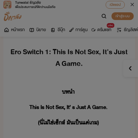
Tunwalai ธัญวลัย
เปิดแอป
เพื่อประสบการณ์ที่ดีกว่าบนมือถือ
เข้าสู่ระบบ
มาใหม่
หน้าแรก
นิยาย
อีบุ๊ก
การ์ตูน
ดรีมแชท
ธัญลิสต์
Ero Switch 1: This Is Not Sex, It's Just
A Game.
ทำ
This​ ​Is​ ​Not​ ​Sex,​ ​It​’​ ​s​ ​Just​ ​A​ ​Game.
(​ี่​ไ่ใช่​เซ็ส์​ ​ั​เป็​แค่​เ​)