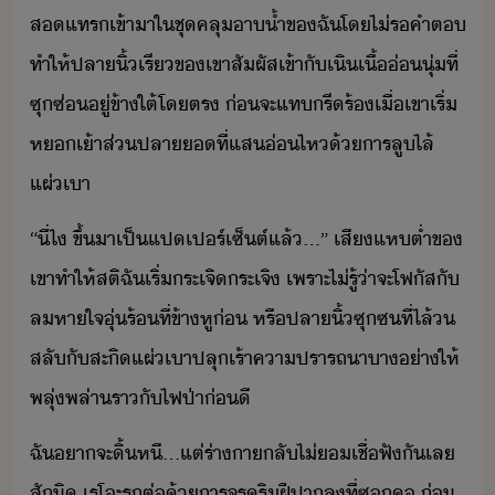
สแทร​เข้าา​ใ​ชุ​คลุ​า้ำ​ข​ฉั​โ​ไ่​รคำ​ต​
​ทำให้​ปลาิ้​เรี​ข​เขา​สัผัส​เข้าั​เิ​เื้่​ุ่​ที่​
ซุซ่​ู่​ข้าใต้​โตร​ ​่​จะ​แท​รีร้​เื่​เขา​เริ่​
หเ้า​ส่​ปลา​​ที่​แส​่ไห​้​ารลู​ไล้​
แผ่เา
“​ี่​ไ​ ​ขึ้​า​เป็​แป​เปร์เซ็ต์​แล้​…​”​ ​เสี​แห​ต่ำ​ข​
เขา​ทำให้​สติ​ฉั​เริ่​ระเจิระเจิ​ ​เพราะ​ไ่รู้​่า​จะ​โฟัส​ั​
ลหาใจ​ุ่​ร้​ที่​ข้า​หู​่​ ​หรื​ปลาิ้​ซุซ​ที่​ไล้​​
สลั​ั​สะิ​แผ่เา​ปลุเร้า​คาปรารถา​า่า​ให้​
พลุ่พล่า​ราั​ไฟป่า​่​ี
ฉั​า​จะ​ิ้​หี​...​แต่​ร่าา​ลั​ไ่​เชื่ฟั​ั​เล​
สัิ​ ​เร​โะ​รุ​ต่​้​ารจร​ริ​ฝีปา​ล​ที่​ซ​ค​ ​่​