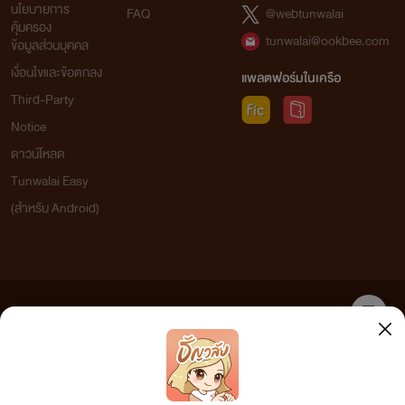
นโยบายการ
FAQ
@webtunwalai
คุ้มครอง
tunwalai@ookbee.com
ข้อมูลส่วนบุคคล
เงื่อนไขและข้อตกลง
แพลตฟอร์มในเครือ
Third-Party
Notice
ดาวน์โหลด
Tunwalai Easy
(สำหรับ Android)
ข้อความที่ท่านได้อ่านจากเว็บไซต์นี้เกิดจากการเขียนโดยสาธารณชนและเผยแพร่โดยอัตโนมัติ ผู้ดูแล
เว็บไซต์แห่งนี้ไม่ได้เห็นด้วยและไม่ขอรับผิดชอบต่อข้อความใดๆ ทั้งสิ้น ดังนั้นผู้อ่านทุกท่านโปรดใช้
วิจารณญาณในการกลั่นกรองด้วยตนเอง และหากท่านพบข้อความใดๆ ที่ขัดต่อกฎหมายและศีลธรรม
กรุณาแจ้งมาที่
tunwalai@ookbee.com
เพื่อทีมงานจะได้ดำเนินการในทันที ทั้งนี้ ทางเว็บไซต์ขอสงวน
ลิขสิทธิ์ตามพระราชบัญญัติลิขสิทธิ์ (ฉบับเพิ่มเติม) พ.ศ.2558