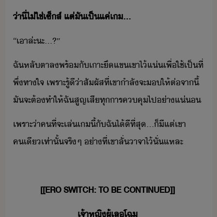
่าี​่​ไ่ใช่​เซ็ส์​ ​แต่​ั​เป็​แค่​เ​…
“​เาล่ะ​ะ​…​?​”
ฉั​หลัตา​ล​พร้ั​เาะ​ึ​แข​เขา​ไ้​แ่​เพื่​ใช้​เป็​ที่
พึ่​ทาใจ​ ​เพราะ​รู้ี​่า​สัผัส​ที่​เขา​ำลัจะ​ให้​ต่จาี้​
ั​จะ​ต้​ทำให้​ฉั​สูญเสี​ทุ​ารค​คุ​ไป​่าแ่
เพราะ่า​คที​่​จะ​เล่​เ​ี้​ั​ฉั​ไ้ี​ที่สุ​...​็​ี​แต่​เขา​
คเี​เท่าั้​จริๆ​ ​่าที่​เขา​ลั่าจา​ไ้​ั่แหละ
[[ERO​ ​SWITCH:​ ​TO​ ​BE​ ​CONTINUED]]
เจ้าหญิ​ผู้​เล​โฉ