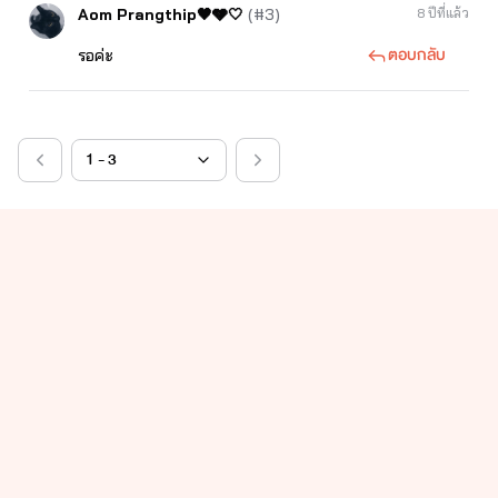
Aom Prangthip🖤🩶🤍
(#3)
8 ปีที่แล้ว
ตอบกลับ
รอค่ะ