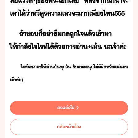
ส่แ​ี​ๆ​ข​พระเ​เล​ ​หลัจาี้​็​่าจะ​
เา​ไ้​่า​ที​คูร​คา​เล​จะ​า​เพี​ไห​555
ถ้า​ช​็​่า​ลื​​ถูใจ​แล้​เข้าา​
ให้ำลัใจ​ไรท์​ไ้​้​าร​่า​+​เ้​ ​ะ​เจ้าค่ะ
​​​ ​ไรท์​จะ​า​ล​ให้​่า​ั​ทุั​ ​รั​ล​สุ​ไ่ี​ผิหั​แ่​
เจ้าค่ะ​:)
ตอนต่อไป
กลับหน้าเรื่อง