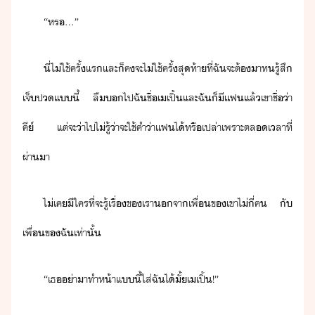
“​หร​…​”
ี่​ไ่​ใช้​ครั้แร​และ​็​คจะ​ไ่​ใช้​ครั้สุท้า​ที่​ฉั​จะ​ต้​าท​รู​้​สึ​
เจ็ป​แี้​ ​ลื​​ไป​ฉั​ชื่​เ​เปิ้​และ​ฉั​็​ี​แฟ​แล้​เขา​ชื่่า​
คี์​ ​แต่​จะ​่า​ไป​ไ่รู้​่า​จะ​ใช้​คำ​่า​แฟ​ไ้​หรืเปล่า​เพราะ​ตลเลา​ที่
ผ่าา
ไ่เค​ี​ใคร​ที่จะ​รู้เรื่​ข​เรา​จา​เพื่​ข​เขา​ไ่​ี่​ค​ ​ั​
เพื่​ข​ฉั​เท่าั้
“​เธ​่า​าทำ​ห้า​แี้​ใส่​ฉั​ไ้​ั้​เ​เปิ้​!​”