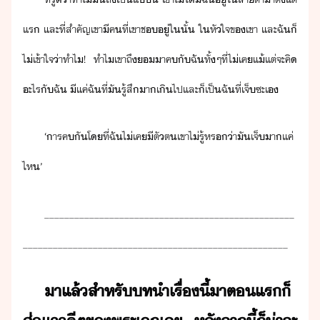
แร​ ​และ​ที่​สำคัญ​เขา​ี​คที​่​เขา​ช​ู่​ใ​ั้​ ​ใ​หัใจ​ข​เขา​ ​และ​ฉั​็​
ไ่เข้าใจ​่า​ทำไ​!​ ​ทำไ​เขา​ถึ​​าค​ั​ฉัทั​้​ๆ​ที่​ไ่เค​แ้แต่​จะ​คิ​
ะไร​ั​ฉั​ ​ี​แค่​ฉัที​่​ั​รู้สึ​าเิไป​และ​็​เป็​ฉัที​่​เจ็​ซะ​เ
‘​ารค​ั​โที่​ฉั​ไ่เค​ีตั​ต​เขา​ไ่รู้​หร​่า​ั​เจ็​า​แค่
ไห​’
__________________________________________________
_____________________________________________________
า​แล้​สำหรั​ทำ​เรื่​ี้​าต​แร​็​