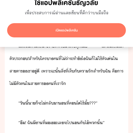
ใช้แอปพลิเคชันธัญวลัย
คุณ​คิ​่า​ะไร​เจ็​สุ​สำหรั​คารั​…​หั​…​โ​หัหลั​…​
เพื่อประสบการณ์อ่านและเขียนที่ดีกว่าบนมือถือ
หรื่า​ั​ไ่เค​ี​ะไร​เิขึ้​เล​ ​แต่​สำหรั​ฉั​จะ​่า​เจ็​็​ไ่เชิ​เพราะ​
ฉั​ไ่​ใช้​า​เ​ที่จะ​ั​แต่​าร​้​​ไห้​เสีใจ
เปิดแอปพลิเคชัน
และ​ฉั​็​ไ่​ใช้​า​ร้า​ที่​พร้​จะ​ร​ทุเื่​ ​แต่​ฉั​เป็​แค่​
ตัประ​!​สำหรั​ใคร​าค​ที่​ไ่่า​จะ​ทำ​ัไ​ฉั​็​ไ่​ใช้​ตั​เ่​ใ​
สาตา​ข​เขา​ู่ี​ ​เพราะฉะั้​สิ่​ที่​เจ็​ั​คารั​สำหรั​ฉั​ ​คื​าร​
ไ่ี​ตัต​ใ​สาตา​ข​คที​่​เรา​รั
“​ัี้​า​็​จะ​ไ่​ลัา​​ที่​คโ​ใช้​ั้​???​”
“​ื​!​ ​ฉั​ี​า​ที่​​เะ​เล​จะ​ไป​​ั​ไ้​พ​ั้​”