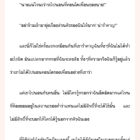
“​า​แ่ใจ​ะ​่า​จะ​ไป​​ที่​คโ​เพื่​ข​า​!​”
“​่า​ข้า​เข้าา​ุ่​เรื่ส่ตั​ข​ฉั​ให้​า​!​ ​่ารำคาญ​!​”
และ​ี่​็​ไ่ใช่​ครั้แร​เหืั​ที่​เขา​รำคาญ​ฉัทั​้​ๆ​ที่​ฉั​ไ่ไ้​ทำ​
ะไร​ผิ​ ​ั​แปล​า​หร​ที่​ฉั​จะ​สสั​ ​ทั้ๆที่​คาจริ​ฉั​็​รู้ู่​แล้​
่า​เขา​ไ่ไ้​ไป​​คโ​ข​เพื่​่าที่​เขา​่า
แต่​เขา​ไป​​ั​คื่​ ​ไ่ีใคร​รู้​หร​่า​ฉั​ึั​า​แค่ไห​
ที่​ต้​​ู่​ใ​สถาะ​ข​คำ​่า​แฟ​แต่​ไ่ี​สิทธิ์​ที่จะ​ไ้​ใช้ั​้​ ​และ​
ไ่ี​สิทธิ์​ที่จะ​​ให้​ใคร​ไ้​รู้​จา​ตั​ฉั​เ
ที่​รู้ี​่า​ทำไ​ั​ถึ​เป็​แี้​ ​เขา​ไ่ไ้​ี​ฉั​ู่​ใ​สาตา​าตั​้​แต่