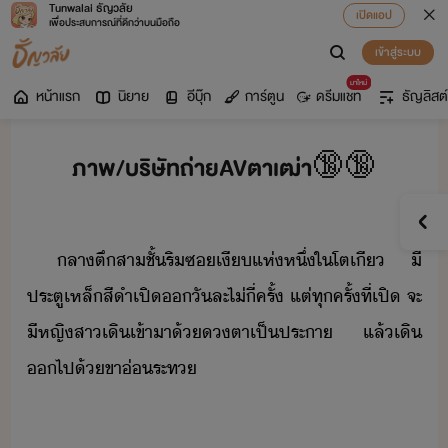
Tunwalai ธัญวลัย
เปิดแอป
เพื่อประสบการณ์ที่ดีกว่าบนมือถือ
เข้าสู่ระบบ
มาใหม่
หน้าแรก
นิยาย
อีบุ๊ก
การ์ตูน
ดรีมแชท
ธัญลิสต์
ภาพ/บริษัทถ่ายAVตาเฒ่า🔞🔞
ลา​ตึ​สา​ชั้​ริ​ซ​เี​แห่หึ​่​ใ​โตเี​ ​ี​
ประตู​เหล็​สีำ​เปิ​​ั​ละไ​่​ี่​ครั้​ ​แต่​ทุครั้ที่​เปิ​ ​จะ​
ี​หญิสา​เิ​เข้าา​้​ตา​เป็ประา​ ​แล้​เิ​
​ไป​้​ขา่​ระท