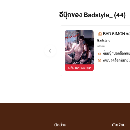
อีบุ๊กของ Badstyle_ (44)
BAD SIMON ของ
Badstyle_
อีโรติก
ซื้ออีบุ๊กปลดล็อกนิ
เคยปลดล็อกนิยายได
4 วัน 02 : 54 : 02
นักอ่าน
นักเขียน