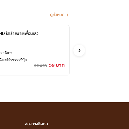
ดูทั้งหมด
D รักร้ายนายเพื่อนเลว
BAD A
Badstyle_
อีโรติก
ล็อกนิยาย
ซื้ออี
ยายได้ส่วนลดอีบุ๊ก
เคยปลด
59 บาท
89 บาท
5 วัน 02 : 54 : 02
ช่องทางติดต่อ