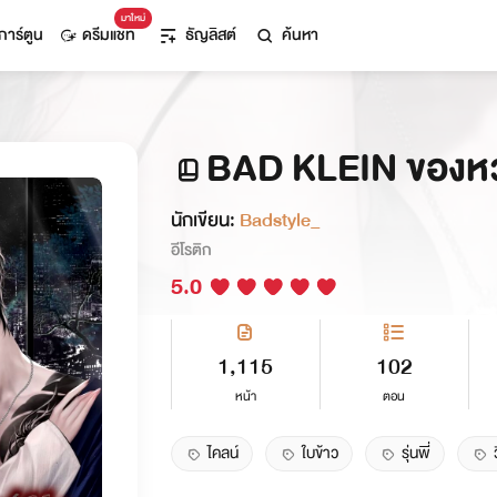
มาใหม่
การ์ตูน
ดรีมแชท
ธัญลิสต์
ค้นหา
BAD KLEIN ของหว
นักเขียน:
Badstyle_
อีโรติก
5.0
1,115
102
หน้า
ตอน
ไคลน์
ใบข้าว
รุ่นพี่