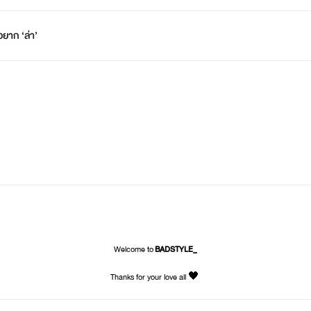
อยาก ‘ล่า’
Welcome to
BADSTYLE_
Thanks for your love all 🖤