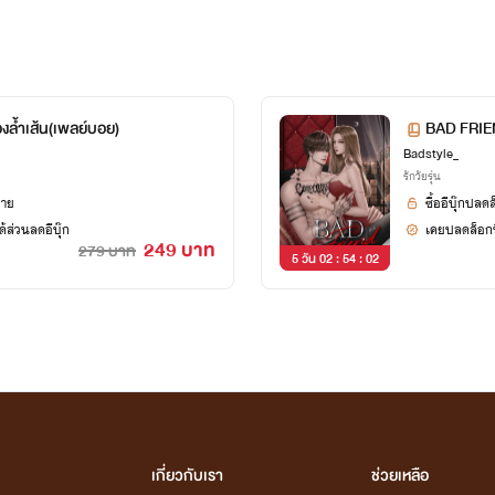
ล้ำเส้น(เพลย์บอย)
BAD FRIEN
Badstyle_
รักวัยรุ่น
ยาย
ซื้ออีบุ๊กปลด
้ส่วนลดอีบุ๊ก
เคยปลดล็อกนิ
249 บาท
279 บาท
5 วัน 02 : 54 : 02
เกี่ยวกับเรา
ช่วยเหลือ