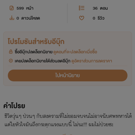
599
หน้า
36
ตอน
0
ดาวน์โหลด
0
รีวิว
โปรโมชันสำหรับอีบุ๊ก
ซื้ออีบุ๊กปลดล็อกนิยาย
ดูตอนที่จะปลดล็อกเมื่อซื้อ
เคยปลดล็อกนิยายได้ส่วนลดอีบุ๊ก
ดูอัตราส่วนการลดราคา
ไปหน้านิยาย
คำโปรย
ชีวิตวุ่นๆ ป่วนๆ กับสงครามที่ไม่ยอมจบจนไม่อาจนับศพทหารได้
แต่ใยหัวใจมันถึงกระตุกแรงแบบนี้ ไม่นะ!!! ผมไม่ป่วยซะ
หน่อย...หรือผมจะป่วย? แล้วต้องรักษายาไง? ...ผมจะต้องตายรึ