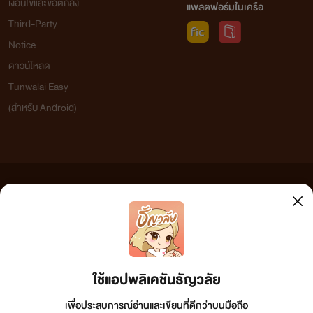
เงื่อนไขและข้อตกลง
แพลตฟอร์มในเครือ
Third-Party
Notice
ดาวน์โหลด
Tunwalai Easy
(สำหรับ Android)
ข้อความที่ท่านได้อ่านจากเว็บไซต์นี้เกิดจากการเขียนโดยสาธารณชนและเผยแพร่โดยอัตโนมัติ ผู้ดูแล
เว็บไซต์แห่งนี้ไม่ได้เห็นด้วยและไม่ขอรับผิดชอบต่อข้อความใดๆ ทั้งสิ้น ดังนั้นผู้อ่านทุกท่านโปรดใช้
วิจารณญาณในการกลั่นกรองด้วยตนเอง และหากท่านพบข้อความใดๆ ที่ขัดต่อกฎหมายและศีลธรรม
กรุณาแจ้งมาที่
tunwalai@ookbee.com
เพื่อทีมงานจะได้ดำเนินการในทันที ทั้งนี้ ทางเว็บไซต์ขอสงวน
ลิขสิทธิ์ตามพระราชบัญญัติลิขสิทธิ์ (ฉบับเพิ่มเติม) พ.ศ.2558
ใช้แอปพลิเคชันธัญวลัย
เพื่อประสบการณ์อ่านและเขียนที่ดีกว่าบนมือถือ