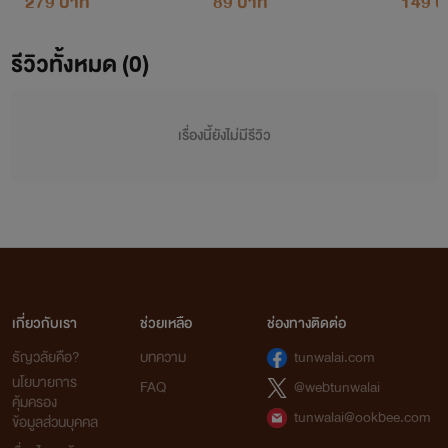
279 บาท
89 บาท
149 บ
รีวิวทั้งหมด (0)
เรื่องนี้ยังไม่มีรีวิว
เกี่ยวกับเรา
ช่วยเหลือ
ช่องทางติดต่อ
ธัญวลัยคือ?
บทความ
tunwalai.com
นโยบายการ
FAQ
@webtunwalai
คุ้มครอง
tunwalai@ookbee.com
ข้อมูลส่วนบุคคล