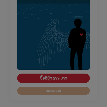
ซื้ออีบุ๊ก 299 บาท
ทดลองอ่าน