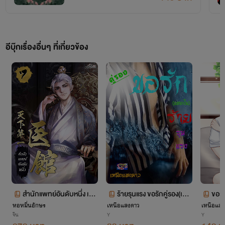
VVV
อีบุ๊กเรื่องอื่นๆ ที่เกี่ยวข้อง
สำนักแพทย์อันดับหนึ่ง เล่ม
ร้ายรุนแรง ขอรักคู่รอง(เฉพ
ขอรั
หอหมื่นอักษร
7 ตอนที่ 559-630
เหนือแสงดาว
าะแสนxแตงโม)มีตอนเพิ่ม
เหนือแสง
ฆxเพ
จีน
Y
Y