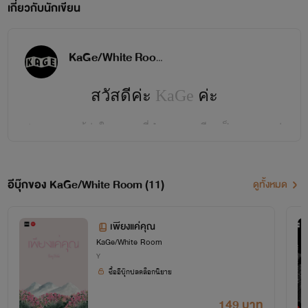
เกี่ยวกับนักเขียน
KaGe/White Room
สวัสดีค่ะ
KaGe
ค่ะ
(คา-เกะ ; แม้ว่าในภาษาญี่ปุ่นจะออกเสียงเป็นคาเงะ แต่
เราขอเป็น คาเกะละกันนะคะ หุๆ )
สามาถเข้ามาคุยเล่นกันได้ในเพจนะ
อีบุ๊กของ KaGe/White Room (11)
ดูทั้งหมด
คะ
เพียงแค่คุณ
KaGe/White Room
Y
สามารถสั่งซื้อหนังสือนิยายของ KaGe
ซื้ออีบุ๊กปลดล็อกนิยาย
ได้ที่
149 บาท