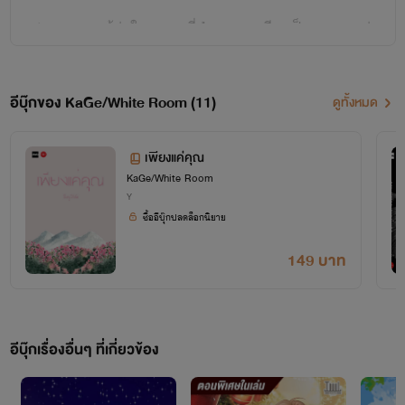
(คา-เกะ ; แม้ว่าในภาษาญี่ปุ่นจะออกเสียงเป็นคาเงะ แต่
เราขอเป็น คาเกะละกันนะคะ หุๆ )
สามาถเข้ามาคุยเล่นกันได้ในเพจนะ
อีบุ๊กของ KaGe/White Room (11)
ดูทั้งหมด
คะ
เพียงแค่คุณ
KaGe/White Room
Y
สามารถสั่งซื้อหนังสือนิยายของ KaGe
ซื้ออีบุ๊กปลดล็อกนิยาย
ได้ที่
149 บาท
VVV
อีบุ๊กเรื่องอื่นๆ ที่เกี่ยวข้อง