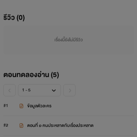
ครั้ง และอีกหนึ่งชีวิตที่จะต้องมีจุดจบไม่ต่างกับน้องชายของตัว
เองจะถูกพลิกผันอย่างไรเมื่อมีอีกคนที่อยู่เหนือโชคชะตามา
รีวิว (0)
เปลี่ยนแปลงวินาทีของชีวิตของเขา ‘อัธการ’ เด็กหนุ่มผู้เห็น
วิญญาณจะช่วย ‘ศิรัชฎ์’ อย่างไรกับอันตรายที่กำลังคืบคลานเข้า
มา
เรื่องนี้ยังไม่มีรีวิว
ตอนทดลองอ่าน (
5
)
#1
ข้อมูลตัวละคร
#2
ตอนที่ ๑ คนประหลาดกับเรื่องประหลาด