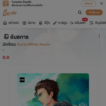
Tunwalai ธัญวลัย
เปิดแอป
เพื่อประสบการณ์ที่ดีกว่าบนมือถือ
เข้าสู่ระบบ
มาใหม่
หน้าแรก
นิยาย
อีบุ๊ก
การ์ตูน
ดรีมแชท
ธัญลิสต์
อันธการ
นักเขียน:
KaGe/White Room
Y
0.0