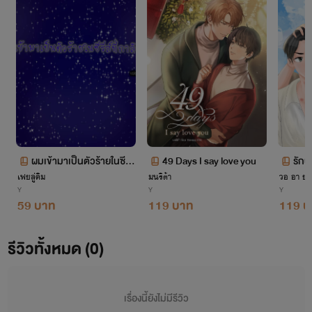
ผมเข้ามาเป็นตัวร้ายในซีรีย์
49 Days I say love you
รักน
เฟยลู่คิม
ที่กำลังเล่น(Yaoi)
มนริต้า
วอ อา ยอ
btor
Y
Y
Y
59 บาท
119 บาท
119 บ
รีวิวทั้งหมด (0)
เรื่องนี้ยังไม่มีรีวิว