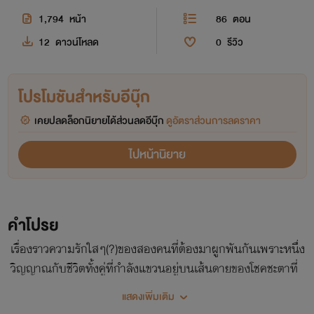
1,794
หน้า
86
ตอน
12
ดาวน์โหลด
0
รีวิว
โปรโมชันสำหรับอีบุ๊ก
เคยปลดล็อกนิยายได้ส่วนลดอีบุ๊ก
ดูอัตราส่วนการลดราคา
ไปหน้านิยาย
คำโปรย
เรื่องราวความรักใสๆ(?)ของสองคนที่ต้องมาผูกพันกันเพราะหนึ่ง
วิญญาณกับชีวิตทั้งคู่ที่กำลังแขวนอยู่บนเส้นดายของโชคชะตาที่
ถูกขีดเอาเพราะคนบางคนที่ถูกความโลภครอบงำ คดีการตายที่
แสดงเพิ่มเติม
ถูกปิดไปหลังจากสรุปคดีว่าเป็นเพียงอุบัติเหตุกำลังถูกรื้อขึ้นอีก