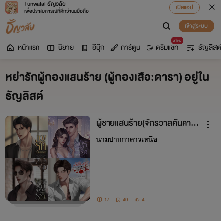
Tunwalai ธัญวลัย
เปิดแอป
เพื่อประสบการณ์ที่ดีกว่าบนมือถือ
เข้าสู่ระบบ
มาใหม่
หน้าแรก
นิยาย
อีบุ๊ก
การ์ตูน
ดรีมแชท
ธัญลิสต์
หย่ารักผู้กองแสนร้าย (ผู้กองเสือ:ดารา) อยู่ใน
ธัญลิสต์
ผู้ชายแสนร้าย(จักรวาลคันคายรี
สอร์ต)
นามปากกาดาวเหนือ
17
40
4