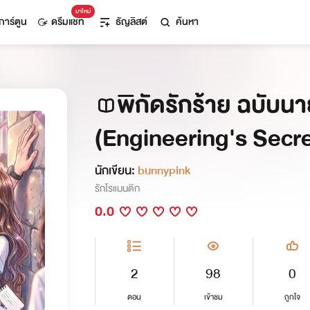
มาใหม่
การ์ตูน
ดรีมแชท
ธัญลิสต์
ค้นหา
พิกัดรักร้าย ฉบับนา
(Engineering's Secre
นักเขียน:
bunnypink
รักโรแมนติก
0.0
2
98
0
ตอน
เข้าชม
ถูกใจ