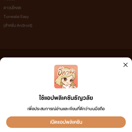
ดาวน์โหลด
Tunwalai Easy
(สำหรับ Android)
ข้อความที่ท่านได้อ่านจากเว็บไซต์นี้เกิดจากการเขียนโดยสาธารณชนและเผยแพร่โดยอัตโนมัติ ผู้ดูแล
เว็บไซต์แห่งนี้ไม่ได้เห็นด้วยและไม่ขอรับผิดชอบต่อข้อความใดๆ ทั้งสิ้น ดังนั้นผู้อ่านทุกท่านโปรดใช้
วิจารณญาณในการกลั่นกรองด้วยตนเอง และหากท่านพบข้อความใดๆ ที่ขัดต่อกฎหมายและศีลธรรม
กรุณาแจ้งมาที่
tunwalai@ookbee.com
เพื่อทีมงานจะได้ดำเนินการในทันที ทั้งนี้ ทางเว็บไซต์ขอสงวน
ลิขสิทธิ์ตามพระราชบัญญัติลิขสิทธิ์ (ฉบับเพิ่มเติม) พ.ศ.2558
ใช้แอปพลิเคชันธัญวลัย
เพื่อประสบการณ์อ่านและเขียนที่ดีกว่าบนมือถือ
เปิดแอปพลิเคชัน