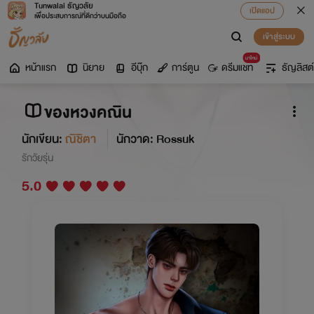
Tunwalai ธัญวลัย
เปิดแอป
เพื่อประสบการณ์ที่ดีกว่าบนมือถือ
เข้าสู่ระบบ
มาใหม่
หน้าแรก
นิยาย
อีบุ๊ก
การ์ตูน
ดรีมแชท
ธัญลิสต์
ของหวงคณิน
นักเขียน:
ณิชิตา
นักวาด: Rossuk
รักวัยรุ่น
5.0