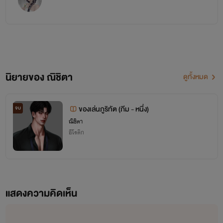
นิยายของ ณิชิตา
ดูทั้งหมด
ของเล่นภูริทัต (ภีม - หนึ่ง)
จบ
ณิชิตา
อีโรติก
แสดงความคิดเห็น