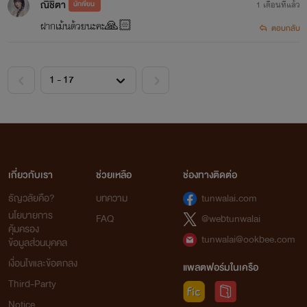
ณิชิตา
นักเขียน
1 เดือนที่แล้ว
ฝากเม้นด้วยนะคะ🙏🏻
ตอบกลับ
เกี่ยวกับเรา
ช่วยเหลือ
ช่องทางติดต่อ
ธัญวลัยคือ?
บทความ
tunwalai.com
นโยบายการ
FAQ
@webtunwalai
คุ้มครอง
tunwalai@ookbee.com
ข้อมูลส่วนบุคคล
เงื่อนไขและข้อตกลง
แพลตฟอร์มในเครือ
Third-Party
Notice