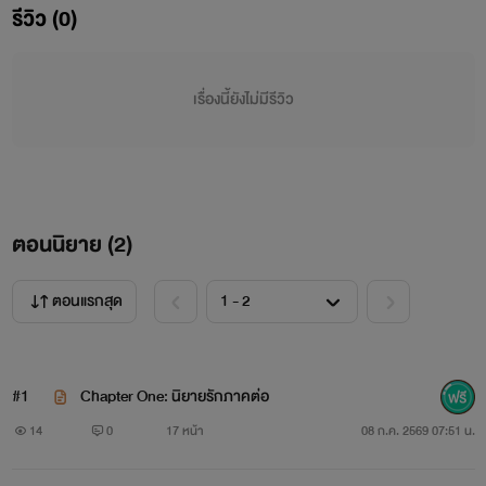
หากเป็นความรักที่ใจต้องการจริงๆ ไม่ว่าคนสองคนจะแตก
รีวิว (0)
ต่างกันขนาดไหน หรือต้องนานเท่าไหร่เพื่อจะได้ความรักนั้นมา
ครอบครอง จะเป็น‘เขา’หรือว่า‘เธอ’ ก็จะไม่ยอมละทิ้งความรักครั้ง
เรื่องนี้ยังไม่มีรีวิว
นี้ไปง่ายๆอีกทั้งนั้น!
ตอนนิยาย (
2
)
ตอนแรกสุด
#1
Chapter One: นิยายรักภาคต่อ
14
0
17 หน้า
08 ก.ค. 2569 07:51 น.