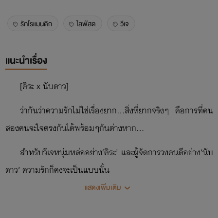
รักโรแมนติก
ไลฟ์สด
วีเจ
แนะนำเรื่อง
[
คิระ x นับดาว
]
ว่ากันว่าความรักไม่ใช่เรื่องยาก…สิ่งที่ยากจริงๆ คือการที่คน
สองคนจะใจตรงกันได้พร้อมๆกันต่างหาก…
สำหรับวีเจหนุ่มหล่ออย่าง‘คิระ’ และผู้จัดการวงคนดีอย่าง‘นับ
ดาว’ ความรักก็คงจะเป็นแบบนั้น
แสดงเพิ่มเติม
แต่ใครจะสนล่ะ…