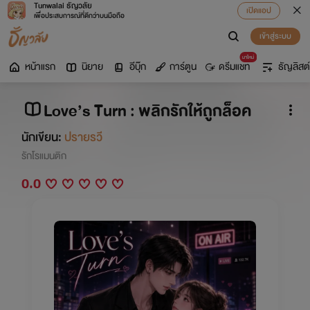
Tunwalai ธัญวลัย
เปิดแอป
เพื่อประสบการณ์ที่ดีกว่าบนมือถือ
เข้าสู่ระบบ
มาใหม่
หน้าแรก
นิยาย
อีบุ๊ก
การ์ตูน
ดรีมแชท
ธัญลิสต์
Love’s Turn : พลิกรักให้ถูกล็อค
นักเขียน:
ปรายรวี
รักโรแมนติก
0.0