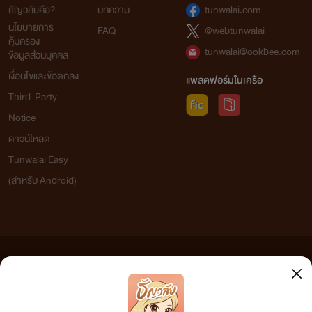
ธัญวลัยคือ?
บทความ
tunwalai.com
นโยบายการ
FAQ
@webtunwalai
คุ้มครอง
tunwalai@ookbee.com
ข้อมูลส่วนบุคคล
เงื่อนไขและข้อตกลง
แพลตฟอร์มในเครือ
Third-Party
Notice
ดาวน์โหลด
Tunwalai Easy
(สำหรับ Android)
ข้อความที่ท่านได้อ่านจากเว็บไซต์นี้เกิดจากการเขียนโดยสาธารณชนและเผยแพร่โดยอัตโนมัติ ผู้ดูแล
เว็บไซต์แห่งนี้ไม่ได้เห็นด้วยและไม่ขอรับผิดชอบต่อข้อความใดๆ ทั้งสิ้น ดังนั้นผู้อ่านทุกท่านโปรดใช้
วิจารณญาณในการกลั่นกรองด้วยตนเอง และหากท่านพบข้อความใดๆ ที่ขัดต่อกฎหมายและศีลธรรม
กรุณาแจ้งมาที่
tunwalai@ookbee.com
เพื่อทีมงานจะได้ดำเนินการในทันที ทั้งนี้ ทางเว็บไซต์ขอสงวน