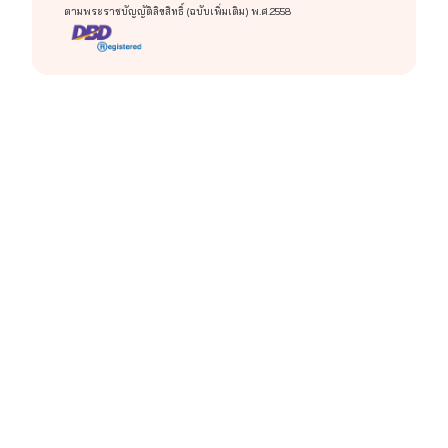
ตามพระราชบัญญัติลิขสิทธิ์ (ฉบับเพิ่มเติม) พ.ศ.2558