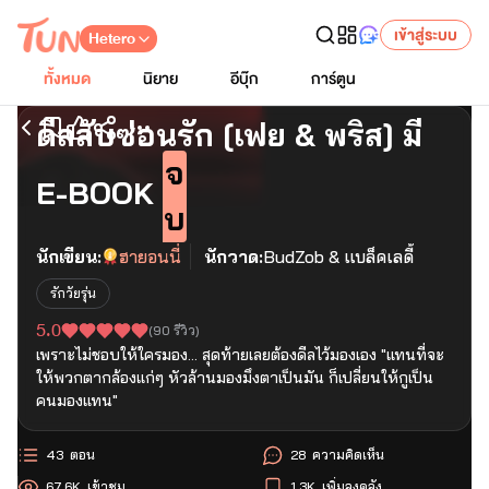
เข้าสู่ระบบ
Hetero
ทั้งหมด
นิยาย
อีบุ๊ก
การ์ตูน
ดีลลับซ่อนรัก [เฟย & พริส] มี
เริ่มอ่านตอนแรก
จ
E-BOOK
บ
นักเขียน:
ฮายอนนี่
นักวาด:
BudZob & แบล็คเลดี้
รักวัยรุ่น
5.0
(
90
รีวิว)
เพราะไม่ชอบให้ใครมอง… สุดท้ายเลยต้องดีลไว้มองเอง "แทนที่จะ
ให้พวกตากล้องแก่ๆ หัวล้านมองมึงตาเป็นมัน ก็เปลี่ยนให้กูเป็น
คนมองแทน"
43
ตอน
28
ความคิดเห็น
67.6K
เข้าชม
1.3K
เพิ่มลงคลัง