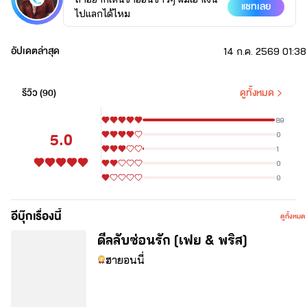
แชทเลย
หนุ่มหล่อมาดเข้ม (สติ) ไม่ค่อยเต็มเท่าไหร่เพราะจิตใจไม่ค่อยอยู่กับเนื้อ
ไปแลกได้ไหม
กับตัว 
โสด… ก็เลยรักสนุก (บ้าง) ตามประสาคนหล่อบ้านรวย
อัปเดตล่าสุด
14 ก.ค. 2569 01:38
ปากร้ายแต่ใจดี โดยเฉพาะกับเพื่อนสาวคนสนิท 
รีวิว (
90
)
ดูทั้งหมด
“มึงแม่งไม่รู้ตัวสักนิดเลยเหรอวะ”
✨✨✨
89
5.0
0
นางเอก
1
พริส พราวพริมา วณิชกุล
0
0
สวยสะอาด ปราศจากเวรกรรม เป็นคนที่ความมั่นใจในตัวเอง ดูแลตัว
อีบุ๊กเรื่องนี้
ดูทั้งหมด
เองได้แม้จะเหนื่อยแค่ไหนก็ตาม  แต่ทว่าเมื่อเพื่อนยื่นข้อเสนอแลกกับไม่
ดีลลับซ่อนรัก [เฟย & พริส]
ต้องทำงาน
ฮายอนนี่
“อยากเห็นขาอ่อนขาวๆ ของฉันก็เอาเงินมาแลก”
“กูพร้อมโอนให้มึงหมดบัญชีเลยพริส”