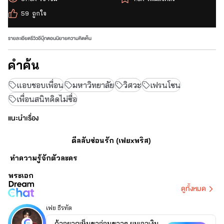
59
ถูกใจ
รายละเอียด
รีวิว
อีบุ๊ก
ตอนนิยาย
ความคิดเห็น
คำค้น
แอบชอบเพื่อน
มหาวิทยาลัย
วิศวะ
เฟรนโซน
เพื่อนสนิทคิดไม่ซื่อ
แนะนำเรื่อง
ดีลลับซ่อนรัก (เฟยxพริส)
ทำความรู้จักตัวละคร
พระเอก
ดูทั้งหมด
เฟย ธีรทัต วราธิปัตย์ 
เฟย ธีรทัต
ถ้าอยากเห็นขาอ่อนขาวๆ ผมเอาเงิน