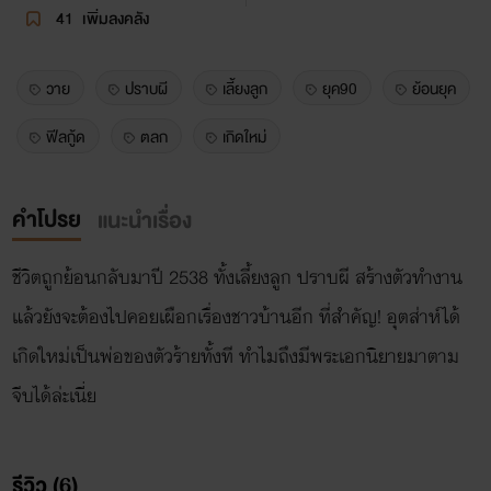
41
เพิ่มลงคลัง
วาย
ปราบผี
เลี้ยงลูก
ยุค90
ย้อนยุค
ฟีลกู้ด
ตลก
เกิดใหม่
คำโปรย
แนะนำเรื่อง
ชีวิตถูกย้อนกลับมาปี 2538 ทั้งเลี้ยงลูก ปราบผี สร้างตัวทำงาน
แล้วยังจะต้องไปคอยเผือกเรื่องชาวบ้านอีก ที่สำคัญ! อุตส่าห์ได้
เกิดใหม่เป็นพ่อของตัวร้ายทั้งที ทำไมถึงมีพระเอกนิยายมาตาม
จีบได้ล่ะเนี่ย
รีวิว (6)