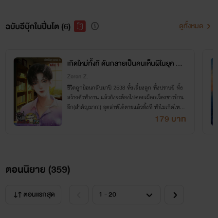
ฉบับอีบุ๊กในปิ่นโต (6)
ดูทั้งหมด
เกิดใหม่ทั้งที ดันกลายเป็นคนเห็นผีในยุค Y2
K! เล่ม 1
Zeren Z.
ชีวิตถูกย้อนกลับมาปี 2538 ทั้งเลี้ยงลูก ทั้งปราบผี ทั้ง
สร้างตัวทำงาน แล้วยังจะต้องไปคอยเผือกเรื่องชาวบ้าน
อีก(สำคัญมาก!) อุตส่าห์ได้ตายแล้วทั้งที ทำไมเกิดใหม่อี
กทีดันเกิดมาเป็นคนงานยุ่งได้ล่ะเนี่ย!?
179 บาท
ตอนนิยาย (
359
)
ตอนแรกสุด