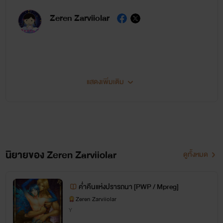
Zeren Zarviiolar
แสดงเพิ่มเติม
คิดว่าคงจะมีชีวิตอยู่ได้อีกไม่กี่ปี่ ไม่น่ามีเวลามากพอรอพิมพ์นิยายรวมเล่มได้ครบทุกเรื่องทุกภาค
ก่อนตายแน่ๆ แต่ก็รู้ว่ายังมีคนที่รออ่านตอบจบของเราอยู่อีก....ไม่น่าจะเยอะแต่ก็เยอะอยู่นะ แต่ก็
อาจจะน้อยซึ่งก็ไม่รู้ว่าน้อยแค่ไหน คิดว่าคงมีไม่มากแต่ก็มีไม่น้อยอยู่เหมือนกัน ซึ่งก็น้อยอยู่อ่ะนะ
สรุปเอาเป็นจำนวนหนึ่งก็แล้วกัน เพราะฉะนั้นก็เลยคิดว่าเอานิยายของเรามาโพสต์ในนี้ให้อ่าน
ออนไลน์ซะเลยดีกว่า ไหนๆ ก็จะมีชีวิตอยู่ได้อีกไม่นานแล้วอ่ะนะ ถ้าไม่โพสต์ตอนนี้มันก็คงตายไป
นิยายของ Zeren Zarviiolar
ดูทั้งหมด
พร้อมๆ กับคนเขียนนั่นแหล่ะ เพราะฉะนั้นถ้าคนอ่านเข้ามาอ่านเจอแล้วชอบๆ เรื่องที่เราเขียนก็จะ
ค่ำคืนแห่งปรารถนา [PWP / Mpreg]
Zeren Zarviiolar
ดีใจมากเลยล่ะค่ะ
Y