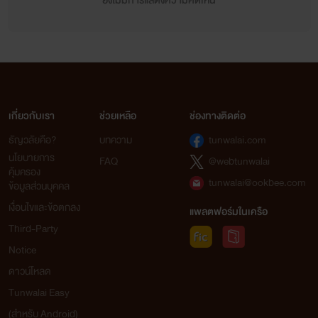
ยังไม่มีการแสดงความคิดเห็น
เกี่ยวกับเรา
ช่วยเหลือ
ช่องทางติดต่อ
ธัญวลัยคือ?
บทความ
tunwalai.com
นโยบายการ
FAQ
@webtunwalai
คุ้มครอง
tunwalai@ookbee.com
ข้อมูลส่วนบุคคล
เงื่อนไขและข้อตกลง
แพลตฟอร์มในเครือ
Third-Party
Notice
ดาวน์โหลด
Tunwalai Easy
(สำหรับ Android)