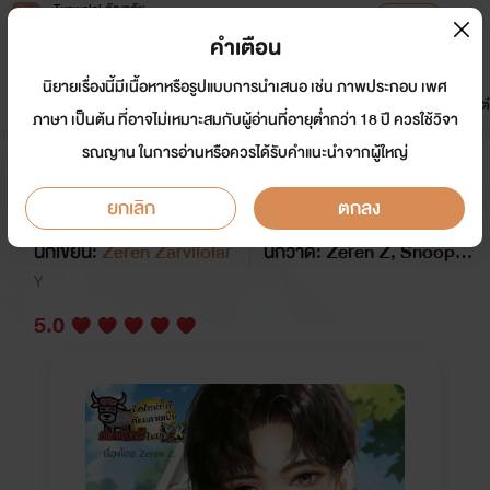
Tunwalai ธัญวลัย
เปิดแอป
เพื่อประสบการณ์ที่ดีกว่าบนมือถือ
คำเตือน
เข้าสู่ระบบ
นิยายเรื่องนี้มีเนื้อหาหรือรูปแบบการนำเสนอ เช่น ภาพประกอบ เพศ
มาใหม่
หน้าแรก
นิยาย
อีบุ๊ก
การ์ตูน
ดรีมแชท
ธัญลิสต์
ภาษา เป็นต้น ที่อาจไม่เหมาะสมกับผู้อ่านที่อายุต่ำกว่า 18 ปี ควรใช้วิจา
รณญาน ในการอ่านหรือควรได้รับคำแนะนำจากผู้ใหญ่
เกิดใหม่ทั้งที ดันกลายเป็นคนเห็นผีใน
ยุค Y2K! [BL]
ยกเลิก
ตกลง
นักเขียน:
Zeren Zarviiolar
นักวาด: Zeren Z, Snoopy2
1
Y
5.0