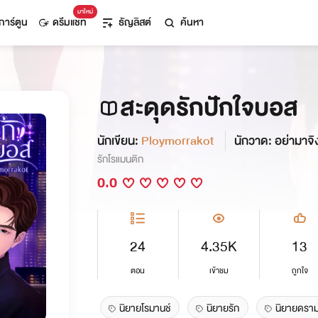
มาใหม่
การ์ตูน
ดรีมแชท
ธัญลิสต์
ค้นหา
สะดุดรักปักใจบอส
นักเขียน:
Ploymorrakot
นักวาด: อย่ามาจิงโ
รักโรแมนติก
0.0
24
4.35K
13
ตอน
เข้าชม
ถูกใจ
นิยายโรมานช์
นิยายรัก
นิยายดราม