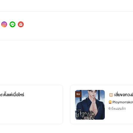
ั้งแต่เมื่อไหร่
เสี่ยขอทวงสิ
จบ
Ploymorrako
รักโรแมนติก