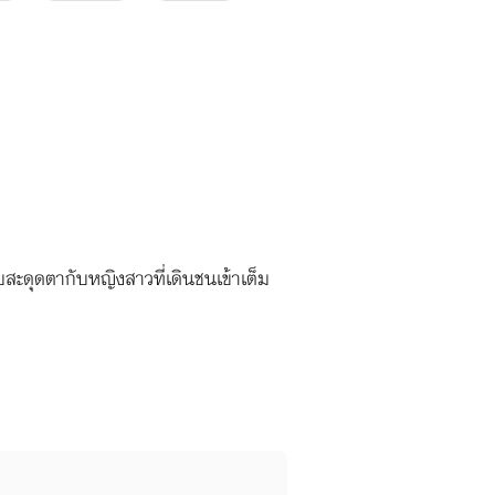
บสะดุดตากับหญิงสาวที่เดินชนเข้าเต็ม