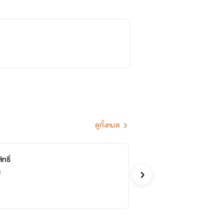
ดูทั้งหมด
ทธิ์
ภร
จบ
t
Plo
รักโรแ