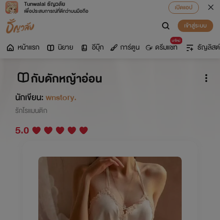
Tunwalai ธัญวลัย
เปิดแอป
เพื่อประสบการณ์ที่ดีกว่าบนมือถือ
เข้าสู่ระบบ
มาใหม่
หน้าแรก
นิยาย
อีบุ๊ก
การ์ตูน
ดรีมแชท
ธัญลิสต์
กับดักหญ้าอ่อน
นักเขียน:
wnstory.
รักโรแมนติก
5.0