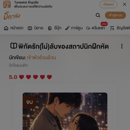
Tunwalai ธัญวลัย
เปิดแอป
เพื่อประสบการณ์ที่ดีกว่าบนมือถือ
เข้าสู่ระบบ
มาใหม่
หน้าแรก
นิยาย
อีบุ๊ก
การ์ตูน
ดรีมแชท
ธัญลิสต์
พิกัดรัก(ไม่)ลับของสถาปนิกฝึกหัด
นักเขียน:
เจ้าตัวอ้วนอ้วน
รักโรแมนติก
5.0
จบ