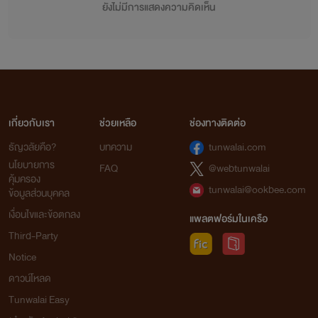
ยังไม่มีการแสดงความคิดเห็น
เกี่ยวกับเรา
ช่วยเหลือ
ช่องทางติดต่อ
ธัญวลัยคือ?
บทความ
tunwalai.com
นโยบายการ
FAQ
@webtunwalai
คุ้มครอง
tunwalai@ookbee.com
ข้อมูลส่วนบุคคล
เงื่อนไขและข้อตกลง
แพลตฟอร์มในเครือ
Third-Party
Notice
ดาวน์โหลด
Tunwalai Easy