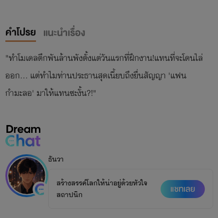
คำโปรย
แนะนำเรื่อง
"ทำโมเดลตึกพันล้านพังตั้งแต่วันแรกที่ฝึกงาน!แทนที่จะโดนไล่
ออก... แต่ทำไมท่านประธานสุดเนี้ยบถึงยื่นสัญญา 'แฟน
กำมะลอ' มาให้แทนซะงั้น?!"
ธันวา
สร้างสรรค์โลกให้น่าอยู่ด้วยหัวใจ
แชทเลย
สถาปนิก