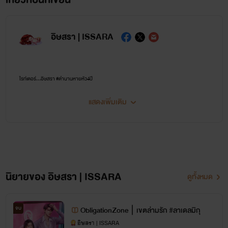
อิษสรา | ISSARA
ไรท์เตอร์...อิษสรา #ตำนานหายหัว4ปี
แสดงเพิ่มเติม
หากชอบนิยายแนว นางเอกสู้คน แรง แซ่บ ไม่งี่เง่า พระเอกฉลาด คลั่งรัก ติดตามไรท์อิษสราเอาไว้
เพราะที่นี่เหมาะกับคุณ💜🔥😘
📌 นิยายของไรท์อิษสราไม่เน้น NC แต่เน้นเนื้อเรื่องและความสัมพันธ์ของตัวละครเป็นหลัก ต้อง
ขออภัยสำหรับคนที่ชื่นชอบ NC แบบจัดหนักจัดเต็ม 💜
นิยายของ อิษสรา | ISSARA
ดูทั้งหมด
ติดตามข่าวหรือพูดคุยกับไรท์ได้ที่
จบ
ObligationZone ∣ เขตล่ามรัก #ลาเดลมิกุ
อิษสรา | ISSARA