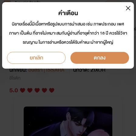
Tunwalai ธัญวลัย
เปิดแอป
เพื่อประสบการณ์ที่ดีกว่าบนมือถือ
คำเตือน
เข้าสู่ระบบ
นิยายเรื่องนี้มีเนื้อหาหรือรูปแบบการนำเสนอ เช่น ภาพประกอบ เพศ
มาใหม่
หน้าแรก
นิยาย
อีบุ๊ก
การ์ตูน
ดรีมแชท
ธัญลิสต์
ภาษา เป็นต้น ที่อาจไม่เหมาะสมกับผู้อ่านที่อายุต่ำกว่า 18 ปี ควรใช้วิจา
รณญาน ในการอ่านหรือควรได้รับคำแนะนำจากผู้ใหญ่
Hot Triplets วิธีเลี้ยงบอดี้การ์ดให้
เชื่องของอายะ
ยกเลิก
ตกลง
นักเขียน:
อิษสรา | ISSARA
นักวาด: ZIXOR
อีโรติก
5.0