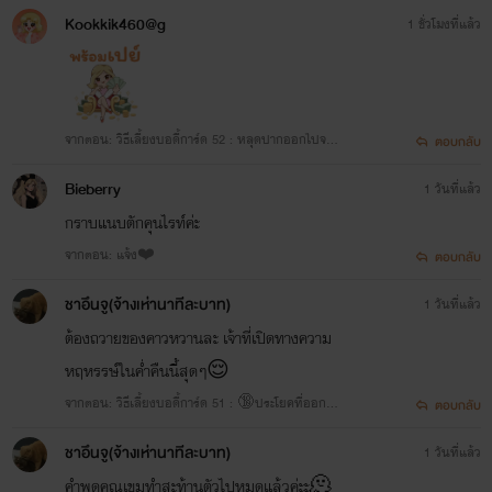
Kookkik460@g
1 ชั่วโมงที่แล้ว
จากตอน: วิธีเลี้ยงบอดี้การ์ด 52 : หลุดปากออกไปจน
ตอบกลับ
ได้
Bieberry
1 วันที่แล้ว
กราบแนบตักคุนไรท์ค่ะ
จากตอน: แจ้ง❤️
ตอบกลับ
ชาอึนจู(จ้างเห่านาทีละบาท)
1 วันที่แล้ว
ต้องถวายของคาวหวานละ เจ้าที่เปิดทางความ
หฤหรรษ์ในค่ำคืนนี้สุดๆ😌
จากตอน: วิธีเลี้ยงบอดี้การ์ด 51 : 🔞ประโยคที่ออกจา
ตอบกลับ
กปาก
ชาอึนจู(จ้างเห่านาทีละบาท)
1 วันที่แล้ว
คำพูดคุณเขมทำสะท้านตัวไปหมดแล้วค่ะะ🫠