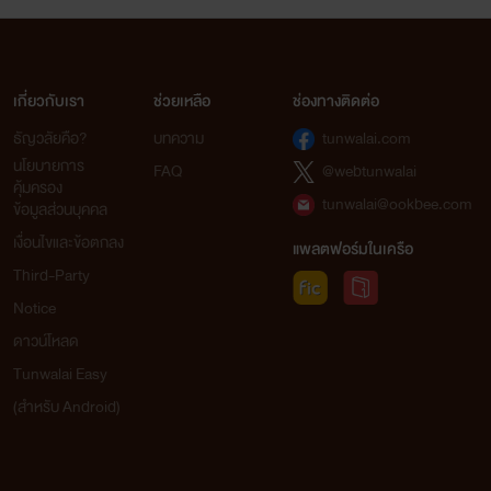
เกี่ยวกับเรา
ช่วยเหลือ
ช่องทางติดต่อ
ธัญวลัยคือ?
บทความ
tunwalai.com
นโยบายการ
FAQ
@webtunwalai
คุ้มครอง
tunwalai@ookbee.com
ข้อมูลส่วนบุคคล
เงื่อนไขและข้อตกลง
แพลตฟอร์มในเครือ
Third-Party
Notice
ดาวน์โหลด
Tunwalai Easy
(สำหรับ Android)