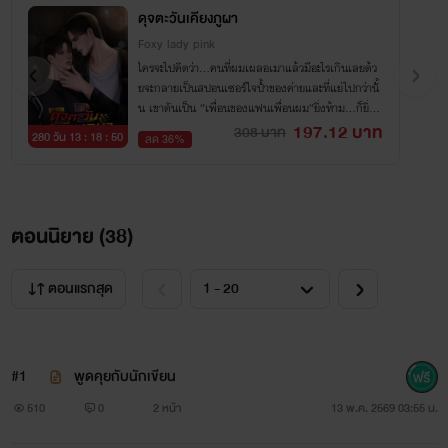
ดุจตะวันเคียงภูผา
Foxy lady pink
ใครจะไปคิดว่า…คนที่ผมเผลอเมาแล้วมีอะไรเกินเลยด้ว
ยจะกลายเป็นสปอนเซอร์ใจป้ำของค่ายและที่แย่ไปกว่านั้
น เขาดันเป็น “เพื่อนของแฟนเพื่อนผม”ยิ่งห้าม…ก็ยิ่งเ
ข้าใกล้ยิ่งผลักไส…ก็ยิ่งผูกพันแล้วผมควรจะทำยังไง
197.12 บาท
308 บาท
280 วัน 13 : 18 : 50
ลด 36%
ตอนนิยาย (
38
)
ตอนแรกสุด
#1
พูดคุยกับนักเขียน
510
0
2 หน้า
13 พ.ค. 2569 03:55 น.