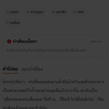
แข่งรถ
ตะวันภูผา
มหาลัย
วิศวะ
ธงเขียว
คำเตือนเนื้อหา
แสดง
คำเตือนเกี่ยวกับเนื้อหาในเรื่องอาจมีการสปอยล์ถึงเนื้อเรื่องหลัก
คำโปรย
แนะนำเรื่อง
ใครจะไปคิดว่า…คนที่ผมเผลอเมาแล้วมีอะไรเกินเลยด้วยจะกลาย
เป็นสปอนเซอร์ใจป้ำของค่ายและที่แย่ไปกว่านั้น เขาดันเป็น
“เพื่อนของแฟนเพื่อนผม”ยิ่งห้าม…ก็ยิ่งเข้าใกล้ยิ่งผลักไส…ก็ยิ่ง
ผูกพันแล้วผมควรจะทำยังไง