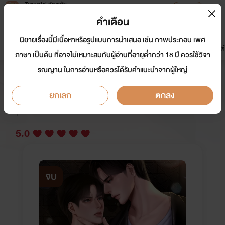
Tunwalai ธัญวลัย
เปิดแอป
เพื่อประสบการณ์ที่ดีกว่าบนมือถือ
คำเตือน
เข้าสู่ระบบ
นิยายเรื่องนี้มีเนื้อหาหรือรูปแบบการนำเสนอ เช่น ภาพประกอบ เพศ
มาใหม่
หน้าแรก
นิยาย
อีบุ๊ก
การ์ตูน
ดรีมแชท
ธัญลิสต์
ภาษา เป็นต้น ที่อาจไม่เหมาะสมกับผู้อ่านที่อายุต่ำกว่า 18 ปี ควรใช้วิจา
รณญาน ในการอ่านหรือควรได้รับคำแนะนำจากผู้ใหญ่
ดุจตะวันเคียงภูผา
ยกเลิก
ตกลง
นักเขียน:
Foxy lady pink
นักวาด: Werawhale,Tiktok แ
งวปิ้งจ้า,youthemesa
Y
5.0
จบ