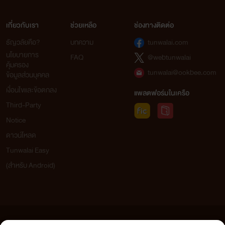
เกี่ยวกับเรา
ช่วยเหลือ
ช่องทางติดต่อ
ธัญวลัยคือ?
บทความ
tunwalai.com
นโยบายการ
FAQ
@webtunwalai
คุ้มครอง
tunwalai@ookbee.com
ข้อมูลส่วนบุคคล
เงื่อนไขและข้อตกลง
แพลตฟอร์มในเครือ
Third-Party
Notice
ดาวน์โหลด
Tunwalai Easy
(สำหรับ Android)