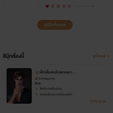
0
ดูรีวิวทั้งหมด
อีบุ๊กเรื่องนี้
ดูทั้งหมด
เด็กเลี้ยงคนโปรดของเวคิน
(VEKIN)
losthappines
อีโรติก
ซื้ออีบุ๊กปลดล็อกนิยาย
เคยปลดล็อกนิยายได้ส่วนลดอีบุ๊ก
179 บาท