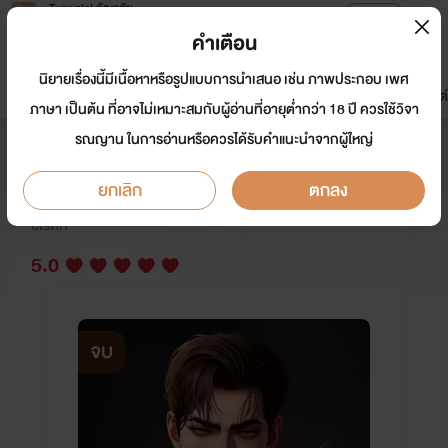
Tunwalai ธัญวลัย
เปิดแอป
เพื่อประสบการณ์ที่ดีกว่าบนมือถือ
คำเตือน
เข้าสู่ระบบ
นิยายเรื่องนี้มีเนื้อหาหรือรูปแบบการนำเสนอ เช่น ภาพประกอบ เพศ
มาใหม่
หน้าแรก
นิยาย
อีบุ๊ก
การ์ตูน
ดรีมแชท
ธัญลิสต์
ภาษา เป็นต้น ที่อาจไม่เหมาะสมกับผู้อ่านที่อายุต่ำกว่า 18 ปี ควรใช้วิจา
รณญาน ในการอ่านหรือควรได้รับคำแนะนำจากผู้ใหญ่
เด็กเลี้ยงคนโปรดของเวคิน (VEKIN)
ยกเลิก
ตกลง
นักเขียน:
losthappines
อีโรติก
5.0
จบ