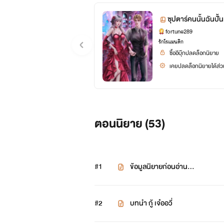
ซุปตาร์คนนั้นฉันปั้
fortune289
รักโรแมนติก
ซื้ออีบุ๊กปลดล็อกนิยาย
เคยปลดล็อกนิยายได้ส่วน
ตอนนิยาย (
53
)
#1
ข้อมูลนิยายก่อนอ่าน...
#2
บทนำ กู้ เจ๋ออวี่