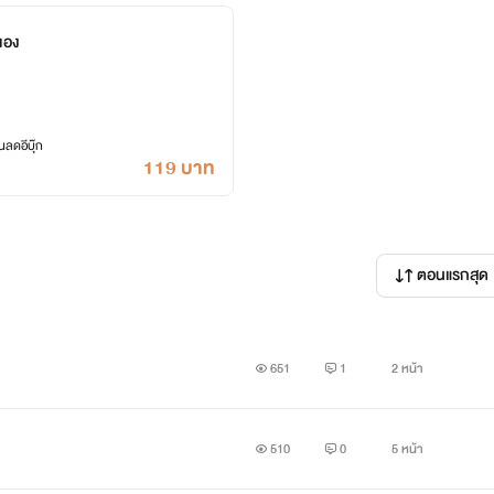
นเอง
ลดอีบุ๊ก
119 บาท
ตอนแรกสุด
651
1
2 หน้า
510
0
5 หน้า