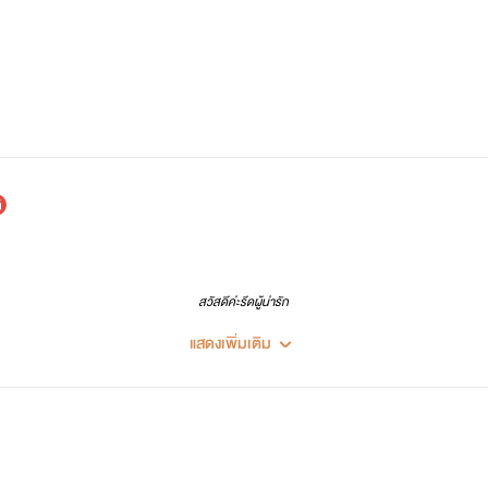
สวัสดีค่ะรีดผู้น่ารัก
แสดงเพิ่มเติม
เรียกเค้าว่า ไรท์หญิงค่า
มาฝากเนื้อฝากตัวกับรีดผู้น่ารัก ฝากกดติดตามกดกระดิ่งด้วยนะคะ
ไรท์มีนามปากกาทั้งหมด 3 นามปากกา