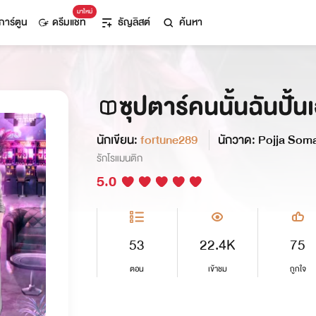
มาใหม่
การ์ตูน
ดรีมแชท
ธัญลิสต์
ค้นหา
ซุปตาร์คนนั้นฉันปั้น
นักเขียน:
fortune289
นักวาด: Pojja Som
รักโรแมนติก
5.0
53
22.4K
75
ตอน
เข้าชม
ถูกใจ