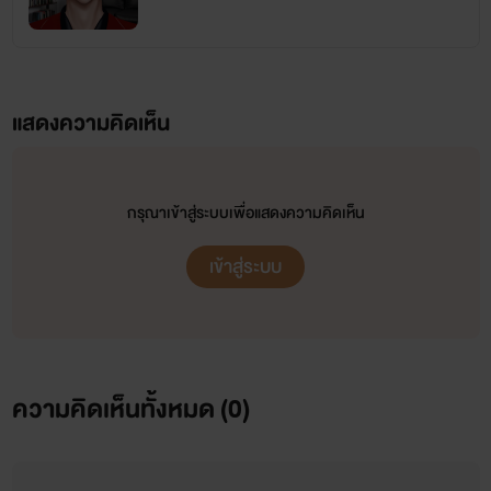
ฝากกดติดตาม เพจ Khanny ด้วยน้า~
ฝากอุดหนุนนิยายด้วยน้า~
แสดงความคิดเห็น
💚 รักนี้ลิขิตเองเหมือนฝัน
[THE END]
X
สายใส ๆ แกมปม
[มี E-Book] 💚
❤️ ❌
งดอัป
❌ Playboy and Playgirl [On Air Now]
X
สายเล.วต้องทางนี้ ❤️
🩷
สีสวาท
ONS (PWP ชญ&Y)
[มี E-Book] X
สายเสว 🔞 ต้องมาทางนี้นะคะ [On Air forever เผย
กรุณาเข้าสู่ระบบเพื่อแสดงความคิดเห็น
แพร่ตลอดกาล] 🩷
🌈 SET ซีรีส์ซิง 🤍
เข้าสู่ระบบ
💙 เรื่องสั้นสยิว [เฉพาะ E-Book ❗️เท่านั้น❗️] 💜
ความคิดเห็นทั้งหมด (
0
)