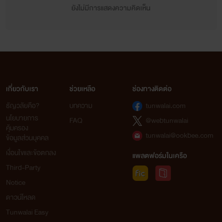
ยังไม่มีการแสดงความคิดเห็น
เกี่ยวกับเรา
ช่วยเหลือ
ช่องทางติดต่อ
ธัญวลัยคือ?
บทความ
tunwalai.com
นโยบายการ
FAQ
@webtunwalai
คุ้มครอง
tunwalai@ookbee.com
ข้อมูลส่วนบุคคล
เงื่อนไขและข้อตกลง
แพลตฟอร์มในเครือ
Third-Party
Notice
ดาวน์โหลด
Tunwalai Easy