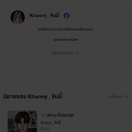
Khanny_ ขันนี่
สวัสดีนักอ่านทุกคนค่ะ ไรต์ชื่อขันหรือเนื้อทองนะคะ
เผยแพร่นิยายครั้งแรก
♔ 7 กุมภาพันธ์ 2557 ♕
แสดงเพิ่มเติม
•••รายนามปากกา•••
Khanny_ → Erotic
เด็กหญิงบัว ✘ Yuri
เนื้อทองของแม่ ✔ Yaoi
นิยายของ Khanny_ ขันนี่
ดูทั้งหมด
🌐 ช่องทางการติดต่อ 🌐
สถานะที่เลือกผิด
Khanny_ ขันนี่
https://bio.link/khanny_
อีโรติก