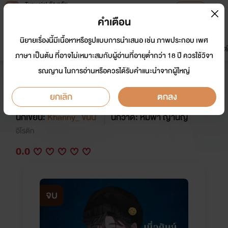
Tunwalai ธัญวลัย
เปิดแอป
เพื่อประสบการณ์ที่ดีกว่าบนมือถือ
คำเตือน
เข้าสู่ระบบ
นิยายเรื่องนี้มีเนื้อหาหรือรูปแบบการนำเสนอ เช่น ภาพประกอบ เพศ
มาใหม่
หน้าแรก
นิยาย
อีบุ๊ก
การ์ตูน
ดรีมแชท
ธัญลิสต์
ภาษา เป็นต้น ที่อาจไม่เหมาะสมกับผู้อ่านที่อายุต่ำกว่า 18 ปี ควรใช้วิจา
รณญาน ในการอ่านหรือควรได้รับคำแนะนำจากผู้ใหญ่
ซีรีส์ซิง 8 | เมื่อศิษย์กลายเป็นครู [อ่าน
ฟรีมีอีบุ๊ก]
ยกเลิก
ตกลง
นักเขียน:
Khanny_ ขันนี่
นักวาด: หมีฟ้า ญานิญ
อีโรติก
0.0
จบ