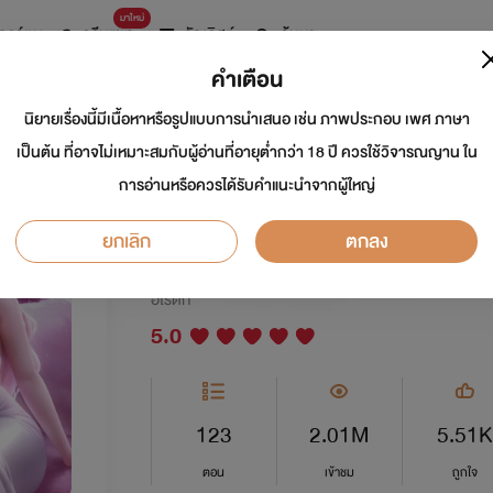
มาใหม่
การ์ตูน
ดรีมแชท
ธัญลิสต์
ค้นหา
คำเตือน
นิยายเรื่องนี้มีเนื้อหาหรือรูปแบบการนำเสนอ เช่น ภาพประกอบ เพศ ภาษา
BAD CHOICES ตัวเลือ
เป็นต้น ที่อาจไม่เหมาะสมกับผู้อ่านที่อายุต่ำกว่า 18 ปี ควรใช้วิจารณญาน ใน
การอ่านหรือควรได้รับคำแนะนำจากผู้ใหญ่
ไหร่
ยกเลิก
ตกลง
นักเขียน:
โนเนจัง
นักวาด: ZIXOR
อีโรติก
5.0
123
2.01M
5.51K
ตอน
เข้าชม
ถูกใจ