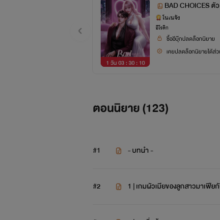
BAD CHOICES ตัวเลือ
โนเนจัง
อีโรติก
ซื้ออีบุ๊กปลดล็อกนิยาย
เคยปลดล็อกนิยายได้ส่วน
1 วัน 03 : 30 : 10
ตอนนิยาย (
123
)
#1
- บทนำ -
#2
1 | เกมผัวเมียของลูกสาวมาเฟียก