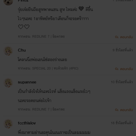
Pinoz
7 ชั่วโมงที่แล้ว
รุ๋ยเจ๋อยืนถือสูทพาดแขน สูท ไหมค่ะ 💙​ ดีขึ้น
ไวๆนะคะ 1อาทิตย์หรือ1เดือนก็จะรอคร๊าาาา
🤍🤍​
จากตอน: REDLINE 7 | ข้อตกลง
ตอบกลับ
Chu
9 ชั่วโมงที่แล้ว
โคลนนิ่งพ่อเอนโซ่สองร่างเลย
จากตอน: SPECIAL 20 | จบด้วยรัก (4PIC)
ตอบกลับ
supannee
10 ชั่วโมงที่แล้ว
เป็นกำลังใจให้นะคะไรท์ แข็งแรงแข็งแรงไวๆ
นะคะรอตอนต่อไปจ้า
จากตอน: REDLINE 7 | ข้อตกลง
ตอบกลับ
fccthislov
18 ชั่วโมงที่แล้ว
พึ่งมาตามอ่านอะคุนโนเนเราจะเป็นลมมมมม