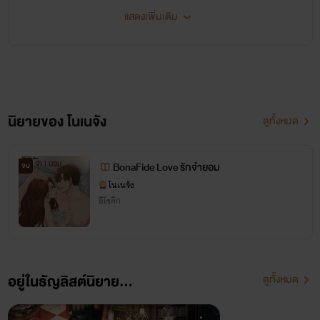
แสดงเพิ่มเติม
©ห้ามคัดลอก หรือดัดแปลง
นิยายของ โนเนจัง
ดูทั้งหมด
ลิขสิทธิ์เป็นของผู้สร้างสรรค์แต่เพียงผู้เดียว และเป็นของบริษัท โนเนจัง จำกัด
การเผยแพร่ ทำซ้ำ ดัดแปลงที่ไม่ได้รับอนุญาตแม้แต่บรรทัดเดียว
ผิดตามพ.ร.บ ลิขสิทธิ์ 2537
BonaFide Love รักจำยอม
จบ
มาตรา15 27 31
โนเนจัง
มีโทษปรับตั้งแต่ 100,000 - 800,000 บาท หรือ
ทั้งจำทั้งปรับ
อีโรติก
สแกนโหลดแผนผังตัวละคร
(อัปเดต 15/11/67)
อยู่ในธัญลิสต์นิยาย...
ดูทั้งหมด