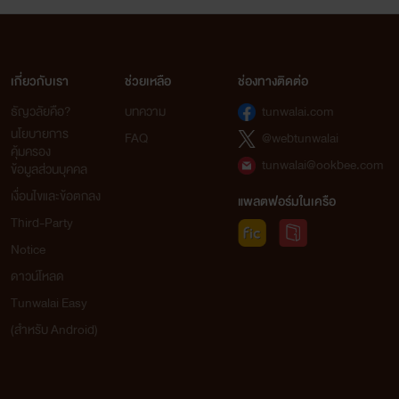
เกี่ยวกับเรา
ช่วยเหลือ
ช่องทางติดต่อ
ธัญวลัยคือ?
บทความ
tunwalai.com
นโยบายการ
FAQ
@webtunwalai
คุ้มครอง
tunwalai@ookbee.com
ข้อมูลส่วนบุคคล
เงื่อนไขและข้อตกลง
แพลตฟอร์มในเครือ
Third-Party
Notice
ดาวน์โหลด
Tunwalai Easy
(สำหรับ Android)