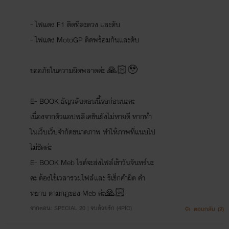
- ไฟแดง F1 ติดทีละดวง และดับ
- ไฟแดง MotoGP ติดพร้อมกันและดับ
ขออภัยในความผิดพลาดค่ะ 🙏🏻🥹
E- BOOK ธัญวลัยตอนนี้รอก่อนนะคะ
เนื่องจากตัวแอปพลิเคชันยังไม่หายดี หากทำ
ในเว็บเว็บจำกัดขนาดภาพ ทำให้ภาพที่แนบไป
ไม่ชัดค่ะ
E- BOOK Meb ไรต์จะส่งไฟล์เข้าวันจันทร์นะ
คะ ต้องใช้เวลารวมไฟล์และ รีเช็กคำผิด คำ
หยาบ ตามกฎของ Meb ค่ะ🙏🏻
จากตอน: SPECIAL 20 | จบด้วยรัก (4PIC)
ตอบกลับ
(2)