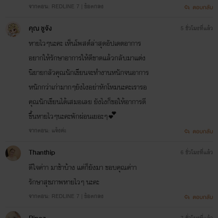
จากตอน: REDLINE 7 | ข้อตกลง
ตอบกลับ
คุณ ชูจัง
5 ชั่วโมงที่แล้ว
หายไวๆนะคะ เห็นโพสต์ล่าสุดอัปเดตอาการ
อยากให้รักษาอาการให้ดีขาดแล้วกลับมาแต่ง
นิยายกลัวคุณนักเขียนจะทำงานหนักจนอาการ
หนักกว่าเก่ามากๆยังไงอย่าหักโหมนะคะเรารอ
คุณนักเขียนได้เสมอเลย ยังไงก็ขอให้อาการดี
ขึ้นหายไวๆนะคะพักผ่อนเยอะๆ💕
จากตอน: แจ้งค่ะ
ตอบกลับ
Thanthip
6 ชั่วโมงที่แล้ว
ดีใจค่าา มาช้าบ้าง แต่ก็ยังมา ขอบคุณค่าา
รักษาสุขภาพหายไวๆ นะคะ
จากตอน: REDLINE 7 | ข้อตกลง
ตอบกลับ