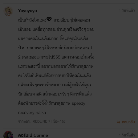
Yoyoyoyo
1 วันที่แล้ว
เป็นกำลังใจนะคะ💖 ตามเงียบๆไม่เคยคอม
เม้นเลย แต่ซื้อทุกตอน อ่านทุกเรื่องจริงๆ ชอบ
ผลงานคุณโนเนจังมากก ตั้งแต่คุณโนเนจัง
ป่วย บอกตรงๆว่าใจหายค่ะ นิยายก่อนนอน 1-
2 ตอนของเราหายไป555 แต่การคอมเม้นครั้ง
แรกของเรานี้ อยากบอกอยากให้รักษาสุขภาพ
ค่ะ ใจนึงก็เห็นแก่ตัวอยากบอกให้คุณโนเนจัง
กลับมาไวๆเพราะค้างมากก แต่สู้อดใจให้คุณ
นักเขียนหายดี แล้วค่อยมารัวๆ ดีกว่าฝืนแล้ว
ต้องพักยาวค่ะ🥺 รักษาสุขภาพ speedy
recovery na ka
จากตอน: REDLINE 7 | ข้อตกลง
ตอบกลับ
คอร์นเน่.Cornne
1 วันที่แล้ว