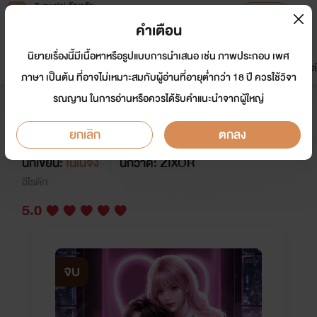
Tunwalai ธัญวลัย
เปิดแอป
เพื่อประสบการณ์ที่ดีกว่าบนมือถือ
คำเตือน
เข้าสู่ระบบ
นิยายเรื่องนี้มีเนื้อหาหรือรูปแบบการนำเสนอ เช่น ภาพประกอบ เพศ
มาใหม่
หน้าแรก
นิยาย
อีบุ๊ก
การ์ตูน
ดรีมแชท
ธัญลิสต์
ภาษา เป็นต้น ที่อาจไม่เหมาะสมกับผู้อ่านที่อายุต่ำกว่า 18 ปี ควรใช้วิจา
รณญาน ในการอ่านหรือควรได้รับคำแนะนำจากผู้ใหญ่
BAD CHOICES ตัวเลือกนี้ไม่ดีเท่า
ไหร่
ยกเลิก
ตกลง
นักเขียน:
โนเนจัง
นักวาด: ZIXOR
อีโรติก
5.0
จบ