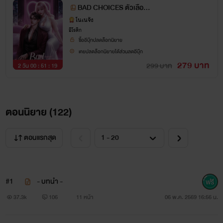
BAD CHOICES ตัวเลือก
นี้ไม่ดีเท่าไหร่
โนเนจัง
อีโรติก
ซื้ออีบุ๊กปลดล็อกนิยาย
เคยปลดล็อกนิยายได้ส่วนลดอีบุ๊ก
279 บาท
299 บาท
2 วัน 00 : 51 : 18
ตอนนิยาย (
122
)
ตอนแรกสุด
#1
- บทนำ -
37.3k
106
11 หน้า
06 พ.ค. 2569 16:56 น.