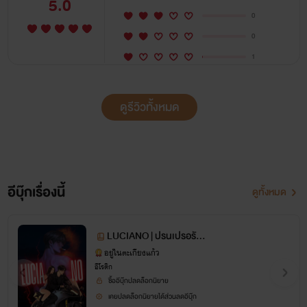
5.0
0
เดม่อนโอลิเวีย
ลูเซียโน่เฌอร์ชีวา
แฟนเก่า
0
onenightstand
ดราม่า
bdsm
นอกกาย
1
คลั่งรัก
อีโรติก
ปล่อยท้อง
มีอะไรกันทั้งเรื่อง
ดูรีวิวทั้งหมด
เซ็กส์ถึงใจ
อีบุ๊กเรื่องนี้
ดูทั้งหมด
LUCIANO | ปรนเปรอรัก
(ลับ)คุณชายสารเลว
อยู่ในตะเกียงแก้ว
อีโรติก
ซื้ออีบุ๊กปลดล็อกนิยาย
เคยปลดล็อกนิยายได้ส่วนลดอีบุ๊ก