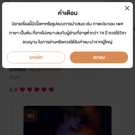
Tunwalai ธัญวลัย
เปิดแอป
เพื่อประสบการณ์ที่ดีกว่าบนมือถือ
คำเตือน
เข้าสู่ระบบ
นิยายเรื่องนี้มีเนื้อหาหรือรูปแบบการนำเสนอ เช่น ภาพประกอบ เพศ
มาใหม่
หน้าแรก
นิยาย
อีบุ๊ก
การ์ตูน
ดรีมแชท
ธัญลิสต์
ภาษา เป็นต้น ที่อาจไม่เหมาะสมกับผู้อ่านที่อายุต่ำกว่า 18 ปี ควรใช้วิจา
รณญาน ในการอ่านหรือควรได้รับคำแนะนำจากผู้ใหญ่
LUCIANO | ปรนเปรอ
รัก(ลับ)คุณชายสารเลว
ยกเลิก
ตกลง
นักเขียน:
อยู่ในตะเกียงแก้ว
อีโรติก
5.0
จบ