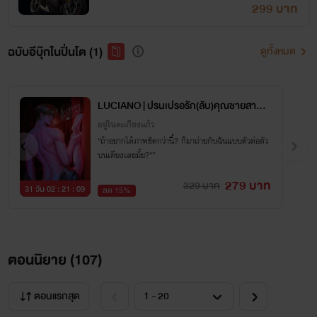
299 บาท
ฉบับอีบุ๊กในปิ่นโต (1)
ดูทั้งหมด
LUCIANO | ปรนเปรอรัก(ลับ)คุณชายสารเล
ว
อยู่ในตะเกียงแก้ว
"ถ้าอยากได้ภาพชัดกว่านี้? ก็มาถ่ายกับฉันแบบตัวต่อตัว
บนเตียงเลยมั้ย?"”
279 บาท
329 บาท
31 วัน 02 : 21 : 08
ลด 15%
ตอนนิยาย (
107
)
ตอนแรกสุด