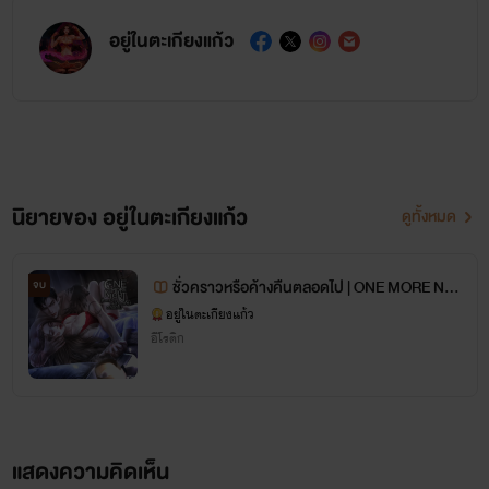
อยู่ในตะเกียงแก้ว
นิยายของ อยู่ในตะเกียงแก้ว
ดูทั้งหมด
ชั่วคราวหรือค้างคืนตลอดไป | ONE MORE NIG
จบ
HT
อยู่ในตะเกียงแก้ว
อีโรติก
แสดงความคิดเห็น