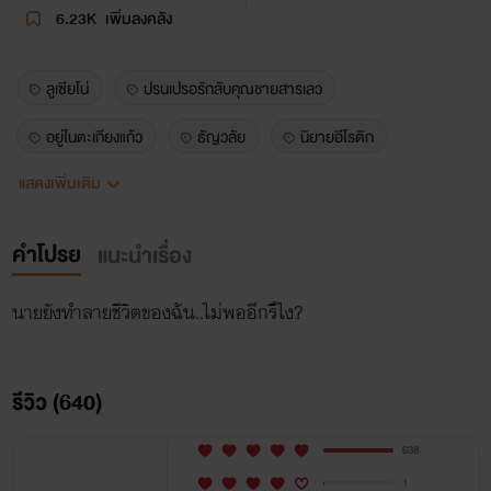
6.23K
เพิ่มลงคลัง
ลูเซียโน่
ปรนเปรอรักลับคุณชายสารเลว
อยู่ในตะเกียงแก้ว
ธัญวลัย
นิยายอีโรติก
แสดงเพิ่มเติม
พระเอกธงดำ
เลว
นอกกายนอกใจ
พระเอกเลว
kingofengineering
มหาลัยอเธน่า
คำโปรย
แนะนำเรื่อง
คิงวิศวะ
เฌอร์ชีวา
นักข่าว
วิศวะ
นายยังทำลายชีวิตของฉัน..ไม่พออีกรึไง?
นิเทศ
takiangkeaw
ลูกชายนายก
erotic
darkromance
luciano
darkromance2026
รีวิว (640)
nicolas
นิโคลัสสายขิม
porsche
638
เพอร์เช่ซีไมเนอร์
บำบัดรักคุณชายเพลย์บอย
เดม่อน
1