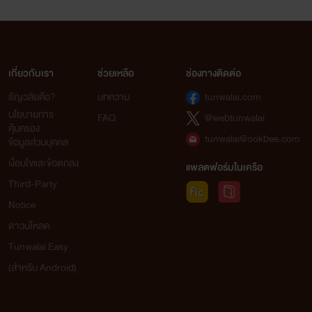
เกี่ยวกับเรา
ช่วยเหลือ
ช่องทางติดต่อ
ธัญวลัยคือ?
บทความ
tunwalai.com
นโยบายการ
FAQ
@webtunwalai
คุ้มครอง
tunwalai@ookbee.com
ข้อมูลส่วนบุคคล
เงื่อนไขและข้อตกลง
แพลตฟอร์มในเครือ
Third-Party
Notice
ดาวน์โหลด
Tunwalai Easy
(สำหรับ Android)