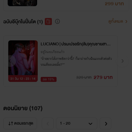
299 บาท
ฉบับอีบุ๊กในปิ่นโต (1)
ดูทั้งหมด
LUCIANO | ปรนเปรอรัก(ลับ)คุณชายสารเล
ว
อยู่ในตะเกียงแก้ว
"ถ้าอยากได้ภาพชัดกว่านี้? ก็มาถ่ายกับฉันแบบตัวต่อตัว
บนเตียงเลยมั้ย?"”
279 บาท
329 บาท
31 วัน 12 : 23 : 14
ลด 15%
ตอนนิยาย (
107
)
ตอนแรกสุด