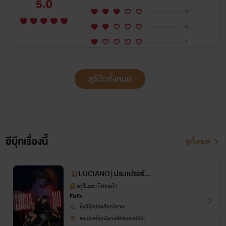
5.0
0
เดม่อนโอลิเวีย
ลูเซียโน่เฌอร์ชีวา
แฟนเก่า
0
onenightstand
ดราม่า
bdsm
นอกกาย
1
คลั่งรัก
อีโรติก
ปล่อยท้อง
มีอะไรกันทั้งเรื่อง
ดูรีวิวทั้งหมด
เซ็กส์ถึงใจ
อีบุ๊กเรื่องนี้
ดูทั้งหมด
LUCIANO | ปรนเปรอรัก
(ลับ)คุณชายสารเลว
อยู่ในตะเกียงแก้ว
อีโรติก
ซื้ออีบุ๊กปลดล็อกนิยาย
เคยปลดล็อกนิยายได้ส่วนลดอีบุ๊ก