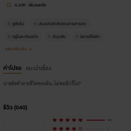
6.23K
เพิ่มลงคลัง
ลูเซียโน่
ปรนเปรอรักลับคุณชายสารเลว
อยู่ในตะเกียงแก้ว
ธัญวลัย
นิยายอีโรติก
แสดงเพิ่มเติม
พระเอกธงดำ
เลว
นอกกายนอกใจ
พระเอกเลว
kingofengineering
มหาลัยอเธน่า
คำโปรย
แนะนำเรื่อง
คิงวิศวะ
เฌอร์ชีวา
นักข่าว
วิศวะ
นายยังทำลายชีวิตของฉัน..ไม่พออีกรึไง?
นิเทศ
takiangkeaw
ลูกชายนายก
erotic
darkromance
luciano
darkromance2026
รีวิว (640)
nicolas
นิโคลัสสายขิม
porsche
638
เพอร์เช่ซีไมเนอร์
บำบัดรักคุณชายเพลย์บอย
เดม่อน
1