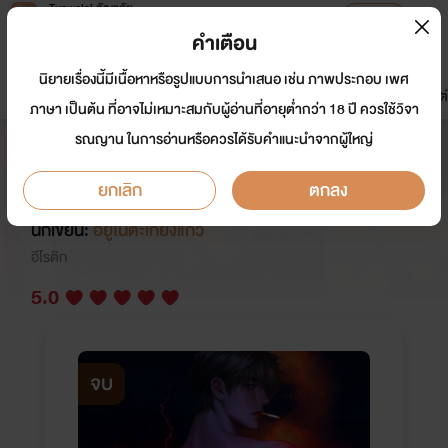
Tunwalai ธัญวลัย
เปิดแอป
เพื่อประสบการณ์ที่ดีกว่าบนมือถือ
คำเตือน
เข้าสู่ระบบ
นิยายเรื่องนี้มีเนื้อหาหรือรูปแบบการนำเสนอ เช่น ภาพประกอบ เพศ
มาใหม่
หน้าแรก
นิยาย
อีบุ๊ก
การ์ตูน
ดรีมแชท
ธัญลิสต์
ภาษา เป็นต้น ที่อาจไม่เหมาะสมกับผู้อ่านที่อายุต่ำกว่า 18 ปี ควรใช้วิจา
รณญาน ในการอ่านหรือควรได้รับคำแนะนำจากผู้ใหญ่
LUCIANO | ปรนเปรอ
รัก(ลับ)คุณชายสารเลว
ยกเลิก
ตกลง
นักเขียน:
อยู่ในตะเกียงแก้ว
อีโรติก
5.0
จบ