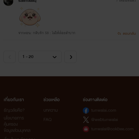
saiimxxxq
7 เดือนที่แล้ว
จากตอน: กลับรัก 58 : ไม่ให้ต้องลำบาก
ตอบกลับ
เกี่ยวกับเรา
ช่วยเหลือ
ช่องทางติดต่อ
ธัญวลัยคือ?
บทความ
tunwalai.com
นโยบายการ
FAQ
@webtunwalai
คุ้มครอง
tunwalai@ookbee.com
ข้อมูลส่วนบุคคล