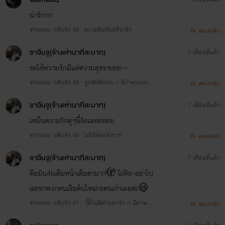
น่ารักกก
จากตอน: กลับรัก 60 : ความสัมพันธ์ที่น่ารัก
ตอบกลับ
ชาอึนจู(จ้างเห่านาทีละบาท)
7 เดือนที่แล้ว
ขอให้ความรักมีแต่ความสุขจายยย~~
จากตอน: กลับรัก 59 : ถูกขัดจังหวะ // มีภาพประกอ
ตอบกลับ
บ 📷
ชาอึนจู(จ้างเห่านาทีละบาท)
7 เดือนที่แล้ว
เหม็นความรักตุๆนี้จังเลยยยยย
จากตอน: กลับรัก 58 : ไม่ให้ต้องลำบาก
ตอบกลับ
ชาอึนจู(จ้างเห่านาทีละบาท)
7 เดือนที่แล้ว
คือมัน4kเต็มหน้าเต็มตามาก🫣 โถ่คิง~อย่าไป
แทรกพวกคนเริ่มต้นใหม่กะคนเก่าเลยค่ะ😆
จากตอน: กลับรัก 57 : 🔞ไม่มีคำบอกรัก // มีภาพ
ตอบกลับ
📷