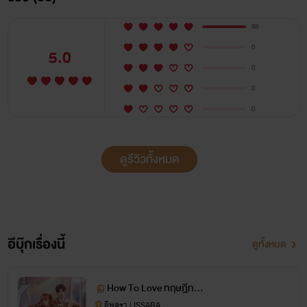
88
0
5.0
0
0
0
ดูรีวิวทั้งหมด
อีบุ๊กเรื่องนี้
ดูทั้งหมด
How To Love ทฤษฎีกลับ
รัก
อิษสรา | ISSARA