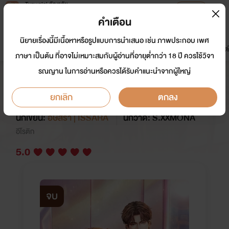
Tunwalai ธัญวลัย
เปิดแอป
เพื่อประสบการณ์ที่ดีกว่าบนมือถือ
คำเตือน
เข้าสู่ระบบ
นิยายเรื่องนี้มีเนื้อหาหรือรูปแบบการนำเสนอ เช่น ภาพประกอบ เพศ
มาใหม่
หน้าแรก
นิยาย
อีบุ๊ก
การ์ตูน
ดรีมแชท
ธัญลิสต์
ภาษา เป็นต้น ที่อาจไม่เหมาะสมกับผู้อ่านที่อายุต่ำกว่า 18 ปี ควรใช้วิจา
รณญาน ในการอ่านหรือควรได้รับคำแนะนำจากผู้ใหญ่
How To Love ทฤษฎีกลับรัก #เต๋า
เต้ยเส้นเล็ก
ยกเลิก
ตกลง
นักเขียน:
อิษสรา | ISSARA
นักวาด: S.XXMONA
อีโรติก
5.0
จบ