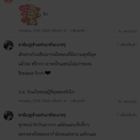
รัก
จากตอน: [THE END] กลับรัก 61 : กลับมารัก
ตอบกลับ
ชาอึนจู(จ้างเห่านาทีละบาท)
7 เดือนที่แล้ว
เดินทางกับอชิระมาจนถึงตอนที่มีความสุขที่สุด
แล้วนะ ฮรึกกก เราจะเป็นแฟน(ไม่)เก่าของอ
ชิระเสมอ รักกก❤️
ป.ล. รักแก๊งทฤษฎีที่สุดของหัวใจ~
จากตอน: [THE END] กลับรัก 61 : กลับมารัก
ตอบกลับ
ชาอึนจู(จ้างเห่านาทีละบาท)
7 เดือนที่แล้ว
ทุกคนน่ารักกันมากกก แต่มันแอบเจ็บจึ่กๆ
เพราะดวงใจของเรากำลังจะแต่งงาน แต่รักและ