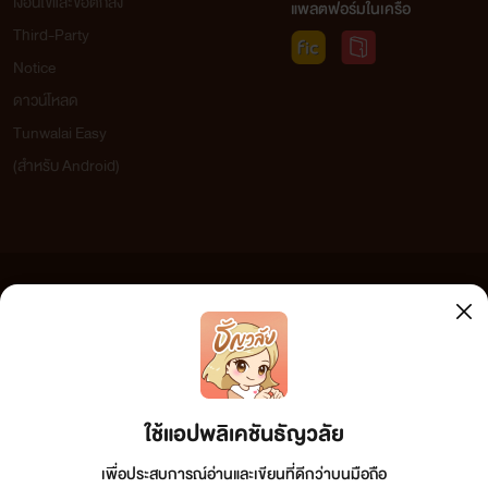
เงื่อนไขและข้อตกลง
แพลตฟอร์มในเครือ
Third-Party
Notice
ดาวน์โหลด
Tunwalai Easy
(สำหรับ Android)
ข้อความที่ท่านได้อ่านจากเว็บไซต์นี้เกิดจากการเขียนโดยสาธารณชนและเผยแพร่โดยอัตโนมัติ ผู้ดูแล
เว็บไซต์แห่งนี้ไม่ได้เห็นด้วยและไม่ขอรับผิดชอบต่อข้อความใดๆ ทั้งสิ้น ดังนั้นผู้อ่านทุกท่านโปรดใช้
วิจารณญาณในการกลั่นกรองด้วยตนเอง และหากท่านพบข้อความใดๆ ที่ขัดต่อกฎหมายและศีลธรรม
กรุณาแจ้งมาที่
tunwalai@ookbee.com
เพื่อทีมงานจะได้ดำเนินการในทันที ทั้งนี้ ทางเว็บไซต์ขอสงวน
ลิขสิทธิ์ตามพระราชบัญญัติลิขสิทธิ์ (ฉบับเพิ่มเติม) พ.ศ.2558
ใช้แอปพลิเคชันธัญวลัย
เพื่อประสบการณ์อ่านและเขียนที่ดีกว่าบนมือถือ