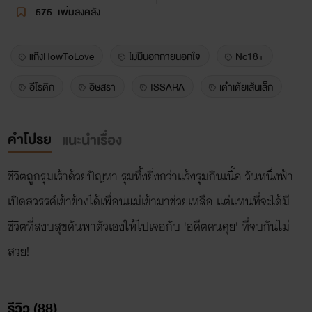
575
เพิ่มลงคลัง
แก๊งHowToLove
ไม่มีนอกกายนอกใจ
Nc18+
อีโรติก
อิษสรา
ISSARA
เต๋าเต้ยเส้นเล็ก
คำโปรย
แนะนำเรื่อง
ชีวิตถูกรุมเร้าด้วยปัญหา รุมทึ้งยิ่งกว่าแร้งรุมกินเนื้อ วันหนึ่งฟ้า
เปิดสวรรค์เข้าข้างได้เพื่อนแม่เข้ามาช่วยเหลือ แต่แทนที่จะได้มี
ชีวิตที่สงบสุขดันพาตัวเองให้ไปเจอกับ 'อดีตคนคุย' ที่จบกันไม่
สวย!
รีวิว (88)