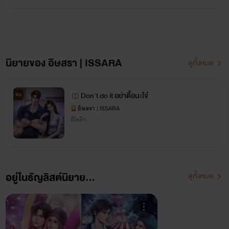
หากชอบนิยายแนว นางเอกสู้คน แรง แซ่บ ไม่งี่เง่า พระเอกฉลาด คลั่งรัก ติดตามไรท์อิษสราเอาไว้
เพราะที่นี่เหมาะกับคุณ💜🔥😘
📌 นิยายของไรท์อิษสราไม่เน้น NC แต่เน้นเนื้อเรื่องและความสัมพันธ์ของตัวละครเป็นหลัก ต้อง
ขออภัยสำหรับคนที่ชื่นชอบ NC แบบจัดหนักจัดเต็ม 💜
นิยายของ อิษสรา | ISSARA
ดูทั้งหมด
ติดตามข่าวหรือพูดคุยกับไรท์ได้ที่
Don't do it อย่าดื้อนะใจ๋
จบ
อิษสรา | ISSARA
อีโรติก
💜 เพจอิษสรา 💜
อยู่ในธัญลิสต์นิยาย...
ดูทั้งหมด