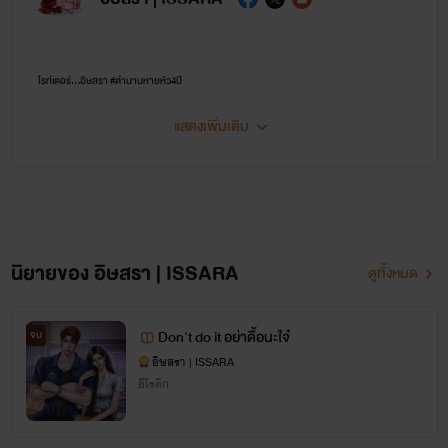
ไรท์เตอร์...อิษสรา #ตำนานหายหัว4ปี
แสดงเพิ่มเติม
หากชอบนิยายแนว นางเอกสู้คน แรง แซ่บ ไม่งี่เง่า พระเอกฉลาด คลั่งรัก ติดตามไรท์อิษสราเอาไว้
เพราะที่นี่เหมาะกับคุณ💜🔥😘
📌 นิยายของไรท์อิษสราไม่เน้น NC แต่เน้นเนื้อเรื่องและความสัมพันธ์ของตัวละครเป็นหลัก ต้อง
ขออภัยสำหรับคนที่ชื่นชอบ NC แบบจัดหนักจัดเต็ม 💜
นิยายของ อิษสรา | ISSARA
ดูทั้งหมด
ติดตามข่าวหรือพูดคุยกับไรท์ได้ที่
Don't do it อย่าดื้อนะใจ๋
จบ
อิษสรา | ISSARA
อีโรติก
💜 เพจอิษสรา 💜