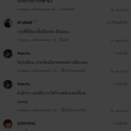
ฉันชอบหยางอี้🤣👍
จากตอน: เหนือปกครอง 85 : นางฟ้าคนดี
ตอบกลับ
ฟาสซิสต์​♡
18 ชั่วโมงที่แล้ว
ว่ายตี่ตี้เรียกเจี๋ยเจียยยย เขินนนน
จากตอน: เหนือปกครอง 79 : เจี่ยเจีย
ตอบกลับ
Natcha
1 วันที่แล้ว
ไท่ก่ะเทียน..ก่ะจะจัลเมียกดดดดอย่างเดียวเลย
จากตอน: เหนือปกครอง 102 : 🔞รางวัลล่วงหน้า
ตอบกลับ
Natcha
3 วันที่แล้ว
ด.เด้กกก..แรงดีมากกจัดจ้านซ่ะด้วยยยเจียจะ
รอดนะ
จากตอน: เหนือปกครอง 101 : 🔞ไม่ผิดไปจากที่ตกล
ตอบกลับ
ง
BABYBAE.
8 วันที่แล้ว