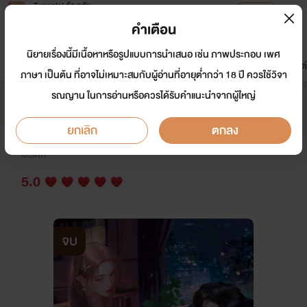
Tunwalai ธัญวลัย
เปิดแอป
เพื่อประสบการณ์ที่ดีกว่าบนมือถือ
คำเตือน
เข้าสู่ระบบ
นิยายเรื่องนี้มีเนื้อหาหรือรูปแบบการนำเสนอ เช่น ภาพประกอบ เพศ
มาใหม่
หน้าแรก
นิยาย
อีบุ๊ก
การ์ตูน
ดรีมแชท
ธัญลิสต์
ภาษา เป็นต้น ที่อาจไม่เหมาะสมกับผู้อ่านที่อายุต่ำกว่า 18 ปี ควรใช้วิจา
รณญาน ในการอ่านหรือควรได้รับคำแนะนำจากผู้ใหญ่
เหนือปกครองชวีไท่
ยกเลิก
ตกลง
นักเขียน:
อิษสรา | ISSARA
นักวาด: Sinvia
อีโรติก
5.0
จบ