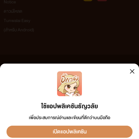
Notice
ดาวน์โหลด
Tunwalai Easy
(สำหรับ Android)
ข้อความที่ท่านได้อ่านจากเว็บไซต์นี้เกิดจากการเขียนโดยสาธารณชนและเผยแพร่โดยอัตโนมัติ ผู้ดูแล
เว็บไซต์แห่งนี้ไม่ได้เห็นด้วยและไม่ขอรับผิดชอบต่อข้อความใดๆ ทั้งสิ้น ดังนั้นผู้อ่านทุกท่านโปรดใช้
วิจารณญาณในการกลั่นกรองด้วยตนเอง และหากท่านพบข้อความใดๆ ที่ขัดต่อกฎหมายและศีลธรรม
กรุณาแจ้งมาที่
tunwalai@ookbee.com
เพื่อทีมงานจะได้ดำเนินการในทันที ทั้งนี้ ทางเว็บไซต์ขอสงวน
ลิขสิทธิ์ตามพระราชบัญญัติลิขสิทธิ์ (ฉบับเพิ่มเติม) พ.ศ.2558
ใช้แอปพลิเคชันธัญวลัย
“จะอยู่เหนือฉันก็คงทำได้แค่ตอนขึ้นคร่อมบนตัว”
เพื่อประสบการณ์อ่านและเขียนที่ดีกว่าบนมือถือ
แชทกับเฉิน ชวีไท่
เปิดแอปพลิเคชัน