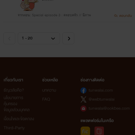
จากตอน: Special episode 3 : ครอบครัว // มีภาพ
ตอบกลับ
เกี่ยวกับเรา
ช่วยเหลือ
ช่องทางติดต่อ
ธัญวลัยคือ?
บทความ
tunwalai.com
นโยบายการ
FAQ
@webtunwalai
คุ้มครอง
tunwalai@ookbee.com
ข้อมูลส่วนบุคคล
เงื่อนไขและข้อตกลง
แพลตฟอร์มในเครือ
Third-Party