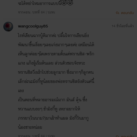
จะได้หย่าไหมอาการแบบนี้🤣🤣
จากตอน: บทที่ 64 | ปะทะ
ตอบกลับ
wangcoolguy85
14 ชั่วโมงที่แล้ว
ไรท์เขียนฉากบู้ดีมากค่ะ ปลื้มใจการเขียนยิ่ง
พัฒนาขึ้นเรื่อยๆเลยเก่งมากๆเลยค่ะ เหมือนได้
เห็นลูกค่อยๆโตเพราะตามตั้งแต่ฟรานซิส-พริก
แกง แก๊งผู้เริ่มต้นเลย ส่วนตัวชอบจังหวะ
ทรานซิสวิ่งเข้าไปช่วยลูกมาก ซึ่งมากๆก็ลูกคน
เล็กอ่ะนะมังกี้ทูน้อยของพ่อทรานซิสยังตัวแค่นี้
เอง
เป็นตอนที่หลายอารมณ์มาก มันส์ ลุ้น ซึ้ง
หวานแบบงงๆ ขำมังกี้ทู เหงาอยากให้
ภรรยา(ในนาม?)มาเฝ้าทำแผล มังกี้วันมากู
น้องชายหน่อย
จากตอน: บทที่ 64 | ปะทะ
ตอบกลับ