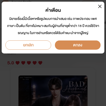
Tunwalai ธัญวลัย
เปิดแอป
เพื่อประสบการณ์ที่ดีกว่าบนมือถือ
คำเตือน
เข้าสู่ระบบ
นิยายเรื่องนี้มีเนื้อหาหรือรูปแบบการนำเสนอ เช่น ภาพประกอบ เพศ
มาใหม่
หน้าแรก
นิยาย
อีบุ๊ก
การ์ตูน
ดรีมแชท
ธัญลิสต์
ภาษา เป็นต้น ที่อาจไม่เหมาะสมกับผู้อ่านที่อายุต่ำกว่า 18 ปี ควรใช้วิจา
รณญาน ในการอ่านหรือควรได้รับคำแนะนำจากผู้ใหญ่
BAD HUSBAND วิวาห์อันตราย
ยกเลิก
ตกลง
นักเขียน:
Nanstory_
นักวาด: ZIXOR
อีโรติก
5.0