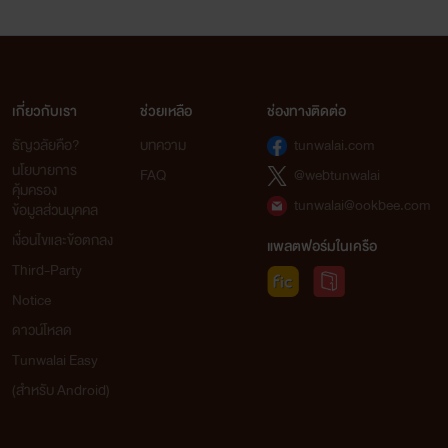
เกี่ยวกับเรา
ช่วยเหลือ
ช่องทางติดต่อ
ธัญวลัยคือ?
บทความ
tunwalai.com
นโยบายการ
FAQ
@webtunwalai
คุ้มครอง
tunwalai@ookbee.com
ข้อมูลส่วนบุคคล
เงื่อนไขและข้อตกลง
แพลตฟอร์มในเครือ
Third-Party
Notice
ดาวน์โหลด
Tunwalai Easy
(สำหรับ Android)