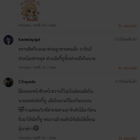
จากตอน: บทที่ 64 | ปะทะ
ตอบกลับ
kaewtayajai
13 ชั่วโมงที่แล้ว
ทรานซิสรีบลงมาช่วยลูกชายคนเล็ก ธารันก็
ห่วงน้องชายสุด ส่วนมังกี้ทูนั้นห่วงเมียในนาม
จากตอน: บทที่ 64 | ปะทะ
ตอบกลับ
Chayada
13 ชั่วโมงที่แล้ว
โอ้ยยยยหน้าซิ่วหน้าขวานก็ไม่เว้นอ้อนเมียใน
นามนะพ่อมังกี้ทู..เมียในนามกี่โมงก๊อนนนน
🤣ว่าแต่พ่อกับพี่ชายจะตามล่าจับตัวไอ้อาบีคน
ชั่วมาให้มังกี้ทู ทรมานล้างแค้นให้เมียได้มั้ยนะ
ลุ้นๆค่าา😄
จากตอน: บทที่ 64 | ปะทะ
ตอบกลับ