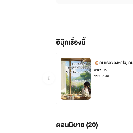
อีบุ๊กเรื่องนี้
คนแรกของหัวใจ, คน
arik1975
รักโรแมนติก
ตอนนิยาย (
20
)