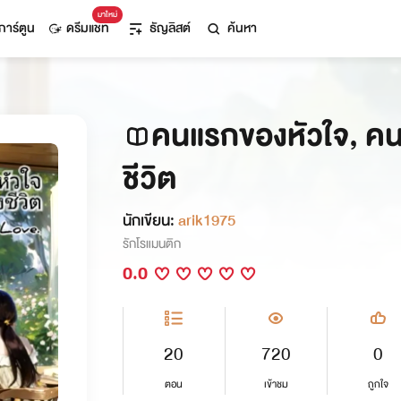
มาใหม่
การ์ตูน
ดรีมแชท
ธัญลิสต์
ค้นหา
คนแรกของหัวใจ, คน
ชีวิต
นักเขียน:
arik1975
รักโรแมนติก
0.0
20
720
0
ตอน
เข้าชม
ถูกใจ