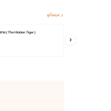
ดูทั้งหมด
ลาย ( The Hidden Tiger )
ชาต
จบ
arik19
แฟนตาซ