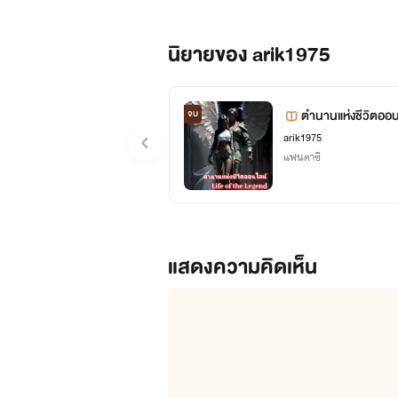
นิยายของ arik1975
ตำนานแห่งชีวิตออนไ
จบ
arik1975
แฟนตาซี
แสดงความคิดเห็น