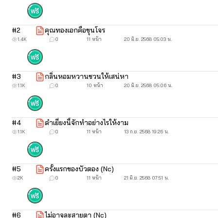
#
2
คุณทองเอกคือขุนโจร
1.4K
0
11 หน้า
20 มิ.ย. 2568 05:03 น.
#
3
กลิ่นหอมหวานชวนให้เสน่หา
*****ภาพ
1.1K
0
10 หน้า
20 มิ.ย. 2568 05:06 น.
บัวตองเป
(ทอง
#
4
ดำเยี่ยงนี้จักทำอย่างไรให้งาม
1.1K
0
11 หน้า
13 ก.ย. 2568 19:26 น.
“นายคณิกาตัวดำเยี่ยงควาย ขี้เหร่ก็ปานจักเปรียบเปรย
#
5
ครั้งแรกของบัวตอง (Nc)
2K
0
11 หน้า
21 มิ.ย. 2568 07:51 น.
#
6
ไม่อาจละสายตา (Nc)