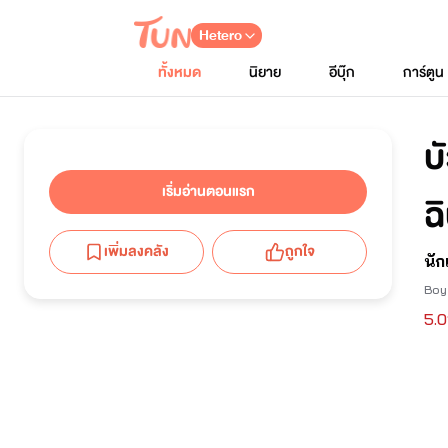
Hetero
ทั้งหมด
นิยาย
อีบุ๊ก
การ์ตูน
แนะนำเรื่อง
รีวิว
ตอนนิยาย
ความคิดเห็น
บ
จบ
เริ่มอ่านตอนแรก
ฉ
เพิ่มลงคลัง
ถูกใจ
นัก
Boy
5.0