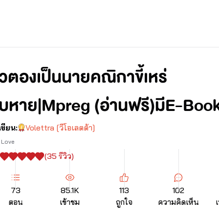
ัวตองเป็นนายคณิกาขี้เหร่
ิบหาย|Mpreg (อ่านฟรี)มีE-Boo
เขียน:
Volettra [วีโอเลตต้า]
 Love
(
35
รีวิว)
73
85.1K
113
102
ตอน
เข้าชม
ถูกใจ
ความคิดเห็น
เ