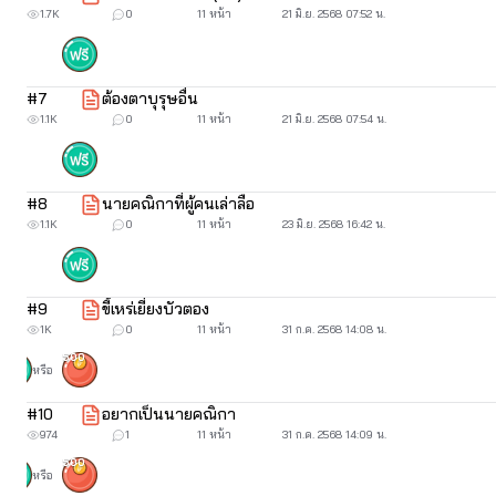
“
ตายจริง... ดำเยี่ยงนี้จัก
1.7K
0
11 หน้า
21 มิ.ย. 2568 07:52 น.
“
เอาน่า ขัดบ่อย ๆ มันก็ผิวผ่อง
“
เอาแค่วันนี้ก่อนเถิดแม่เยื
#
7
ต้องตาบุรุษอื่น
1.1K
0
11 หน้า
21 มิ.ย. 2568 07:54 น.
 มิต้องเอาน้ำร้อนล
#
8
นายคณิกาที่ผู้คนเล่าลือ
1.1K
0
11 หน้า
23 มิ.ย. 2568 16:42 น.
#
9
ขี้เหร่เยี่ยงบัวตอง
เขาผู้มีกลิ่นกายหอ
1K
0
11 หน้า
31 ก.ค. 2568 14:08 น.
“
เขาว่าเอ็งมีกลิ่
500
หรือ
#
10
อยากเป็นนายคณิกา
974
1
11 หน้า
31 ก.ค. 2568 14:09 น.
500
หรือ
“แม่บอกว่า กลิ่น