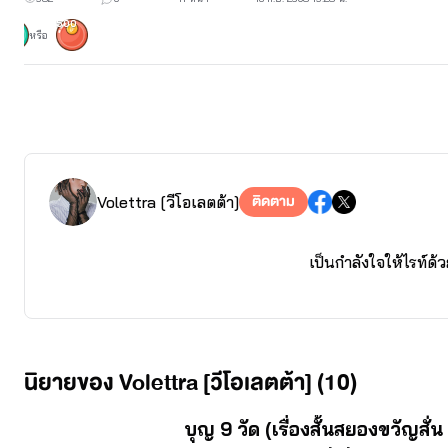
“กี่อัฐกันแม่กุหลาบ” นายช้างเอ่ยถามอีกครั้ง
500
หรือ
“ยังมิขายดอกเจ้าค่ะ
ติดตาม
Volettra [วีโอเลตต้า]
คุณผกาตอบแทนเสียงดังฉะฉา
เป็นกำลังใจให้ไรท์
เสียงของเหล่าผู้ชายพา
🙏 กราบขอบคุ
หากว่าเขาขายได้นั่นห
ติดตาม Tiktok ได้ส
นิยายของ Volettra [วีโอเลตต้า] (10)
**งานเขียนที่อัพลงข
จบ
บุญ 9 วัด (เรื่องสั้นสยองขวัญสั่น