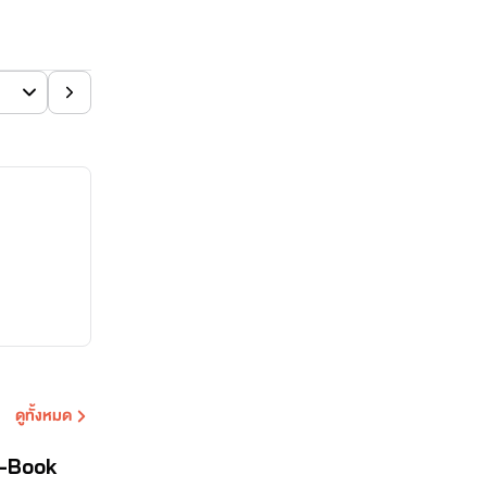
ดูทั้งหมด
E-Book
จบ
POISON EFFECT : พิษร้าย