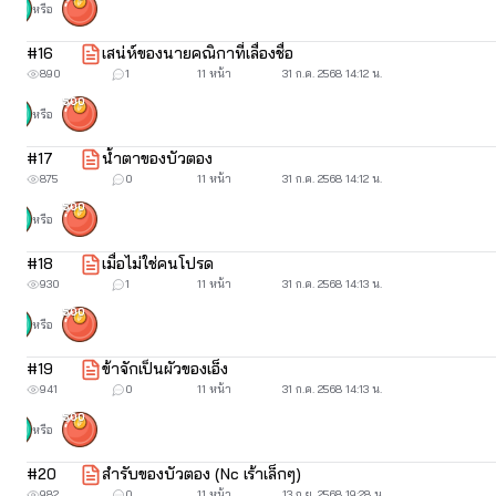
ขวยเขินและดีใจ
หรือ
#
16
เสน่ห์ของนายคณิกาที่เลื่องชื่อ
890
1
11 หน้า
31 ก.ค. 2568 14:12 น.
500
หรือ
#
17
น้ำตาของบัวตอง
เรือนร่างอวบอิ่มแน่นไปด้วยกล้ามเนื้อบางของบัวตาต้องตาผู้ช
875
0
11 หน้า
31 ก.ค. 2568 14:12 น.
เป็นเพศพิเศษ รูปร่างหนาที่เอวคอดเล็กกิ่วเท่าเด็กที่เพิ่งแตกเนื
500
หรือ
มากมักผูกขาดเลี้ยงเป็นลูกหาบลูกสวาทออกหน้ากันส่วนมาก ครั้นใค
#
18
เมื่อไม่ใช่คนโปรด
“นี่.. นั่งกับฉันสักประเดี๋ยวเถิดพ่อคุณ งามคมขำเยี่ยงนี้ราคากี่อั
930
1
11 หน้า
31 ก.ค. 2568 14:13 น.
ทอประกายเขินเช่นเด็กสาวแม้จะยื้อข้อมือกลับแต่หาได้หลุดจากการย
500
หรือ
#
19
ข้าจักเป็นผัวของเอ็ง
“ว่าเยี่ยงไร ชื่อของเอ็ง” ชายร่างสันทัดสวมทองเส้นใหญ่เอ่ยถามอีกค
941
0
11 หน้า
31 ก.ค. 2568 14:13 น.
500
หรือ
“บัวตอง ชื่อของมัน” แม่กุหลาบตอบแทนอย่างเอาใจ
#
20
สำรับของบัวตอง (Nc เร้าเล็กๆ)
“บัวตอง.. ชื่อน่าจักหอมหวาน” เขายิ้มกริ่มเมื่อนึกถึงความหวาน
982
0
11 หน้า
13 ก.ย. 2568 19:28 น.