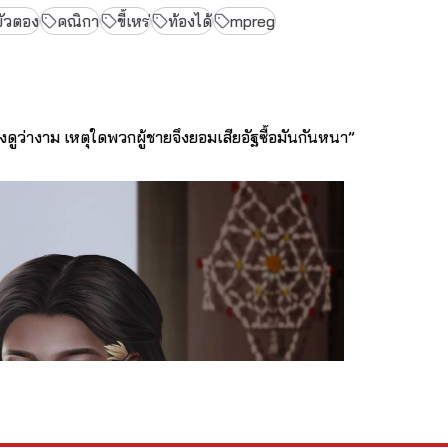
บัวตอง
คณิกา
ขี้เหร่
ท้องได้
mpreg
ฟังดูว่างาม เหตุใดพวกผู้ชายจึงยอมเสียอัฐซื้อมันกันหนา”