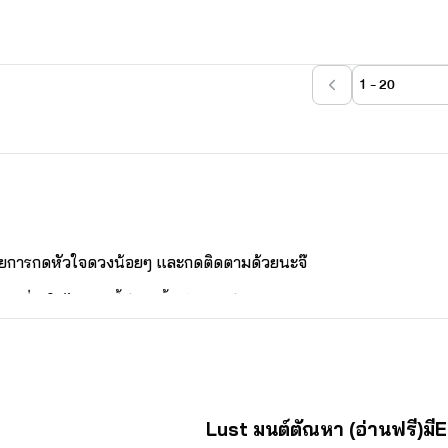
1 - 20
********
 อีบัวตองมันยังใหม่อยู่มิรู้ประสา” 
นให้หลายคนต้องส่งเสียงโห่แผ่วดูผิดหวัง 
ด้วยการกดหัวใจดวงน้อยๆ และกดติดตามด้วยนะจ๊ 
ให้บัวตองรู้สึกเขินอายด้วยหัวใจพองโต 
ณที่ทำให้ไรท์คนนี้มีรอยยิ้มกับงานเขียน 
มายถึงอัฐจำนวนมากที่จะได้มาไถ่ตัวเอง
องช่องทาง @violettra_writer และ @.violettra 
องไรท์คืองานเขียนที่เขียนจบแล้วทุกเรื่องน๊า**
********
** ไม่ต้องกลัวโดนเท**
จบ
Lust มนต์ตัณหา (อ่านฟรี)มี