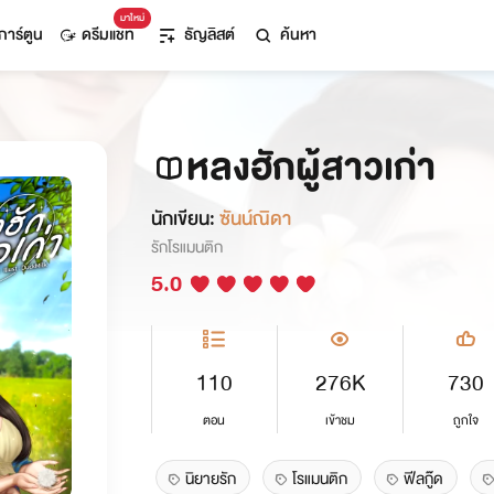
มาใหม่
การ์ตูน
ดรีมแชท
ธัญลิสต์
ค้นหา
หลงฮักผู้สาวเก่า
นักเขียน:
ซันน์ณิดา
รักโรแมนติก
5.0
110
276K
730
ตอน
เข้าชม
ถูกใจ
นิยายรัก
โรแมนติก
ฟีลกู๊ด