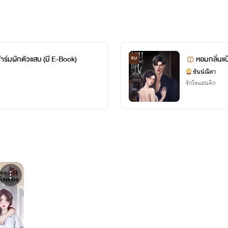
TikTok
: @sunnii.da
Twitter / X
: @Sunniida
าร์มผักตัวแสบ (มี E-Book)
หอมกลิ่นแป้
จบ
ซันน์ณิดา
รักโรแมนติก