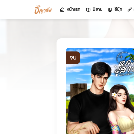
หน้าแรก
นิยาย
อีบุ๊ก
จบ