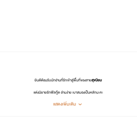
ยินดีต้อนรับนักอ่านที่รักเข้าสู่พื้นที่ของสาย
สุขนิยม
แต่งนิยายรักฟีลกู๊ด อ่านง่าย เบาสมองเป็นหลักนะคะ
แสดงเพิ่มเติม
รักที่ค้นพบนามปากกานี้ ฝากนักฝึกเขียนคนนี้ไว้ในอ้อมอกอ้อมใจ ฝากติดตามผลงานและฝากกดติดตาม
"ซั
ช่องทางการติดต่อและติดตามการสปอยล์นิยาย
📚