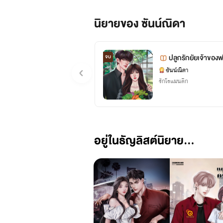
นิยายของ ซันน์ณิดา
ปลูกรักยัยเจ้าของฟ
จบ
ซันน์ณิดา
รักโรแมนติก
อยู่ในธัญลิสต์นิยาย...