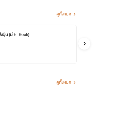
ดูทั้งหมด
งฝุ่น (มี E -Book)
หล
จบ
ซันน
รักโรแ
ดูทั้งหมด