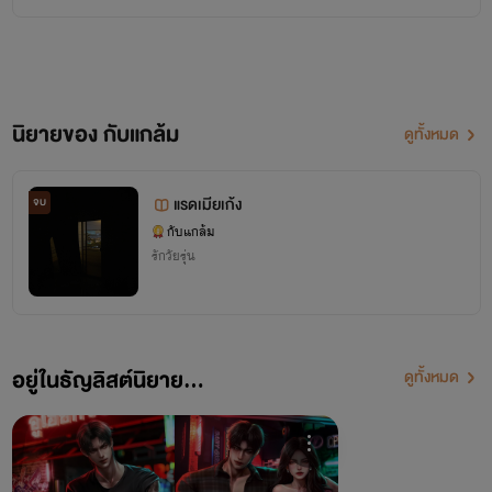
: ส่วนนิยายฉบับอีบุ๊ก เป็นรูปแบบการบรรยายแบบอีบุ๊กทั่วๆไปเลยค่ะ เนื้อหาจะค่อนข้างแน่นกว่ามากๆ
ใครสะดวกแบบไหน เชิญหยิบจับได้เลยนะคะ ♡
พิกัดกับแกล้ม
เฟซบุ๊ก : นิยาย ของแก้ม , ธัญวลัย , Readawrite
นิยายของ กับแกล้ม
ดูทั้งหมด
ขอบคุณที่ซัพพอร์ตกันนะคะ ·̑◡·̑
แรดเมียเก้ง
จบ
กับแกล้ม
รักวัยรุ่น
อยู่ในธัญลิสต์นิยาย...
ดูทั้งหมด