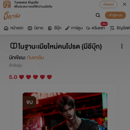
Tunwalai ธัญวลัย
เปิดแอป
เพื่อประสบการณ์ที่ดีกว่าบนมือถือ
เข้าสู่ระบบ
มาใหม่
หน้าแรก
นิยาย
อีบุ๊ก
การ์ตูน
ดรีมแชท
ธัญลิสต์
ในฐานะเมียใหม่คนโปรด (มีอีบุ๊ก)
นักเขียน:
กับแกล้ม
รักวัยรุ่น
5.0
จบ