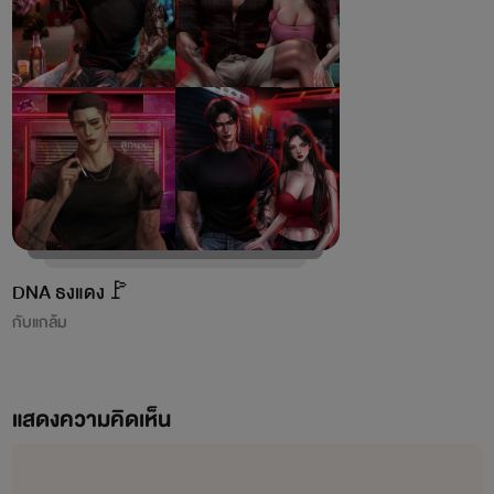
DNA ธงแดง🚩
กับแกล้ม
แสดงความคิดเห็น