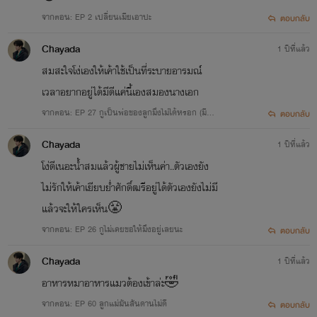
จากตอน: EP 2 เปลี่ยนเมียเอาปะ
ตอบกลับ
Chayada
1 ปีที่แล้ว
สมสะใจโง่เองให้เค้าใช้เป็นที่ระบายอารมณ์
เวลาอยากอยู่ได้มีดีแค่นี้เองสมองนางเอก
จากตอน: EP 27 กูเป็นพ่อของลูกมึงไม่ได้หรอก (มีรู
ตอบกลับ
ป)
Chayada
1 ปีที่แล้ว
โง่ดีเนอะน้ำสมแล้วผู้ชายไม่เห็นค่า..ตัวเองยัง
ไม่รักให้เค้าเยียบย่ำศักดิ์ฒรีอยู่ได้ตัวเองยังไม่มี
แล้วจะให้ใครเห็น😤
จากตอน: EP 26 กูไม่เคยขอให้มึงอยู่เลยนะ
ตอบกลับ
Chayada
1 ปีที่แล้ว
อาหารหมาอาหารแมวต้องเข้าล่ะ🤣
จากตอน: EP 60 ลูกแม่มันสันดานไม่ดี
ตอบกลับ