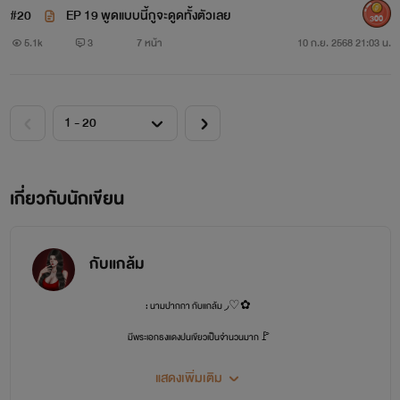
#20
EP 19 พูดแบบนี้กูจะดูดทั้งตัวเลย
300
5.1k
3
7 หน้า
10 ก.ย. 2568 21:03 น.
เกี่ยวกับนักเขียน
กับแกล้ม
: นามปากกา กับแกล้ม ◞♡✿
มีพระเอกธงแดงปนเขียวเป็นจำนวนมาก🚩
สวัสดีค่ะ ‘กับแกล้ม’ หรือ ‘แก้ม’ เองค่ะ ยินดีที่ได้รู้จักทุกคนนะคะ นิยายของแก้มจะมีรูปแบบการ
แสดงเพิ่มเติม
บรรยายที่มีการแทนชื่อตัวละครนั้นๆ บางท่านอาจจะยังไม่คุ้นชิน ฝากเปิดใจลองอ่านดูก่อนน้าา