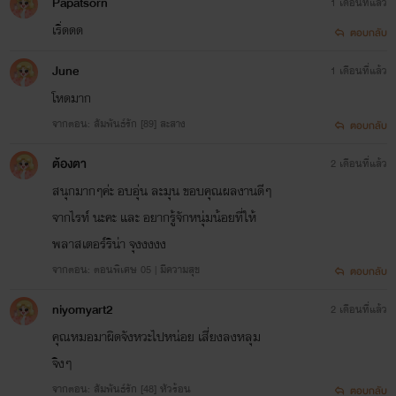
Papatsorn
1 เดือนที่แล้ว
เริ่ดดด
ตอบกลับ
June
1 เดือนที่แล้ว
โหดมาก
จากตอน: สัมพันธ์รัก [89] สะสาง
ตอบกลับ
ต้องตา
2 เดือนที่แล้ว
สนุกมากๆค่ะ อบอุ่น ละมุน ขอบคุณผลงานดีๆ
จากไรท์ นะคะ และ อยากรู้จักหนุ่มน้อยที่ให้
พลาสเตอร์ริน่า จุงงงงง
จากตอน: ตอนพิเศษ 05 | มีความสุข
ตอบกลับ
niyomyart2
2 เดือนที่แล้ว
คุณหมอมาผิดจังหวะไปหน่อย เสี่ยงลงหลุม
จิงๆ
จากตอน: สัมพันธ์รัก [48] หัวร้อน
ตอบกลับ