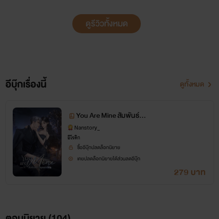
ดูรีวิวทั้งหมด
อีบุ๊กเรื่องนี้
ดูทั้งหมด
You Are Mine สัมพันธ์รัก
คุณมาเฟีย
Nanstory_
อีโรติก
ซื้ออีบุ๊กปลดล็อกนิยาย
เคยปลดล็อกนิยายได้ส่วนลดอีบุ๊ก
279 บาท
ตอนนิยาย (
104
)