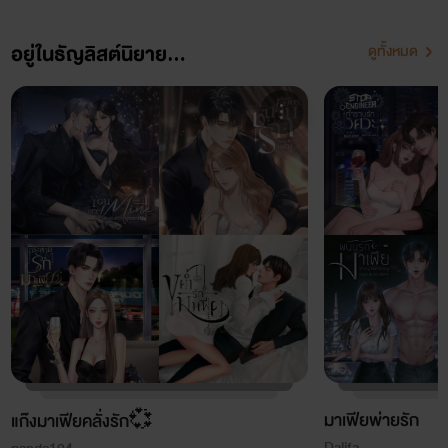
อยู่ในธัญลิสต์นิยาย...
ดูทั้งหมด
มาเฟียพ่ายรัก
แก๊งมาเฟียคลั่งรัก💞
Dalifa.