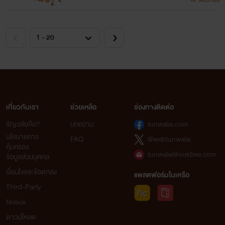
เกี่ยวกับเรา
ช่วยเหลือ
ช่องทางติดต่อ
ธัญวลัยคือ?
บทความ
tunwalai.com
นโยบายการ
FAQ
@webtunwalai
คุ้มครอง
tunwalai@ookbee.com
ข้อมูลส่วนบุคคล
เงื่อนไขและข้อตกลง
แพลตฟอร์มในเครือ
Third-Party
Notice
ดาวน์โหลด