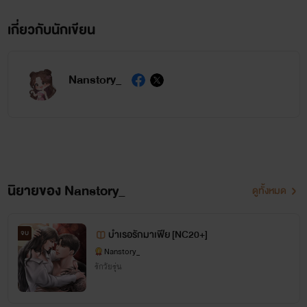
เกี่ยวกับนักเขียน
Nanstory_
นิยายของ Nanstory_
ดูทั้งหมด
บำเรอรักมาเฟีย [NC20+]
จบ
Nanstory_
รักวัยรุ่น