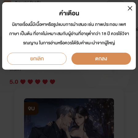
Tunwalai ธัญวลัย
เปิดแอป
เพื่อประสบการณ์ที่ดีกว่าบนมือถือ
คำเตือน
เข้าสู่ระบบ
นิยายเรื่องนี้มีเนื้อหาหรือรูปแบบการนำเสนอ เช่น ภาพประกอบ เพศ
มาใหม่
หน้าแรก
นิยาย
อีบุ๊ก
การ์ตูน
ดรีมแชท
ธัญลิสต์
ภาษา เป็นต้น ที่อาจไม่เหมาะสมกับผู้อ่านที่อายุต่ำกว่า 18 ปี ควรใช้วิจา
รณญาน ในการอ่านหรือควรได้รับคำแนะนำจากผู้ใหญ่
You Are Mine สัมพันธ์รักคุณมาเฟีย
ยกเลิก
ตกลง
นักเขียน:
Nanstory_
อีโรติก
5.0
จบ