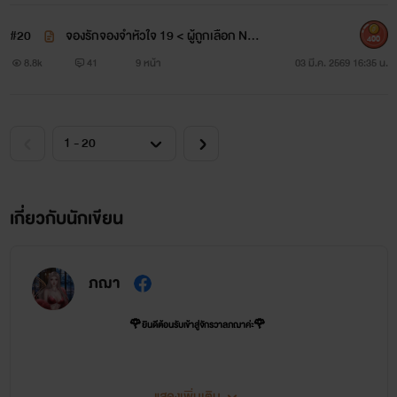
#20
จองรักจองจำหัวใจ 19 < ผู้ถูกเลือก NC
400
+
8.8k
41
9 หน้า
03 มี.ค. 2569 16:35 น.
เกี่ยวกับนักเขียน
ภฌา
🌹ยินดีต้อนรับเข้าสู่จักรวาลภฌาค่ะ🌹
⭐️ จักรวาลภฌามีด้วยกันทั้งหมด 3 SET ⭐️
แสดงเพิ่มเติม