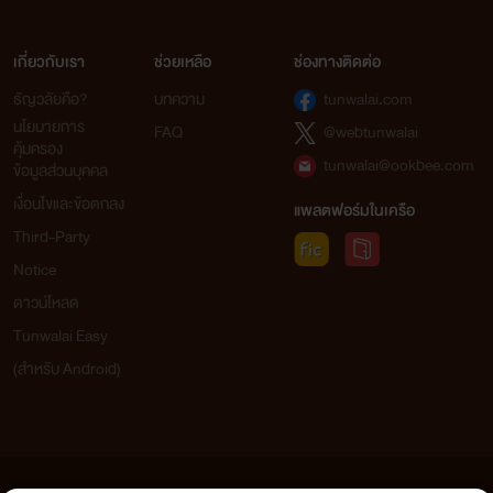
เกี่ยวกับเรา
ช่วยเหลือ
ช่องทางติดต่อ
ธัญวลัยคือ?
บทความ
tunwalai.com
นโยบายการ
FAQ
@webtunwalai
คุ้มครอง
tunwalai@ookbee.com
ข้อมูลส่วนบุคคล
เงื่อนไขและข้อตกลง
แพลตฟอร์มในเครือ
Third-Party
Notice
ดาวน์โหลด
Tunwalai Easy
(สำหรับ Android)