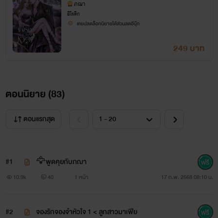
ภฌา
อีโรติก
เคยปลดล็อกนิยายได้ส่วนลดอีบุ๊ก
249 บาท
ตอนนิยาย (
83
)
ตอนแรกสุด
#1
🦅พูดคุยกับภฌา
10.9k
40
1 หน้า
17 ก.พ. 2568 08:10 น.
#2
จองรักจองจำหัวใจ 1 < ลูกสาวมาเฟีย