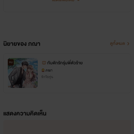
SET 1 รุ่นพี่
แนวน่ารักกุ๊กกิ๊ก วัยรุ่นมหาลัย
ผัวว้าก (เฌอรีน-สงกรานต์)
ขโมยหัวใจยัยซื่อบื้อ (อิงฟ้า-เรย์)
ปราบพยศยัยตัวร้าย (นานา-ควินตัน)
นิยายของ ภฌา
ดูทั้งหมด
วายร้ายพ่ายรัก (น้ำค้าง-คิมหันต์)
กับดักรักรุ่นพี่ตัวร้าย (พราวชมพู-บาส)
กับดักรักรุ่นพี่ตัวร้าย
จบ
ฉีกกฎรักมัดใจเพื่อน (ลูกแพร-โฬม)
ภฌา
รักวัยรุ่น
ป่วนหัวใจยัยตัวแสบ (วาววา-นาวิน)
แผลงศรรักปักกลางใจ (ใบเฟิร์น-ฌอน)
แสดงความคิดเห็น
SET 2 สยบรัก
แนวมาเฟียบู้ระห่ำ เนื้อหาจัดเต็ม
หลุมพรางรักสยบหัวใจ (ลุค-ลูกตาล)
ตรวนรักกักขังหัวใจ (โรแวน-ดั๊กกี้)