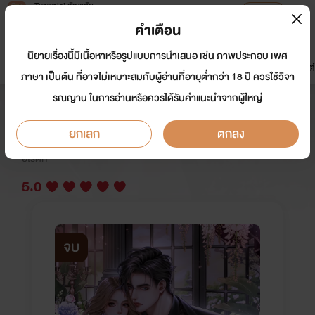
Tunwalai ธัญวลัย
เปิดแอป
เพื่อประสบการณ์ที่ดีกว่าบนมือถือ
คำเตือน
เข้าสู่ระบบ
นิยายเรื่องนี้มีเนื้อหาหรือรูปแบบการนำเสนอ เช่น ภาพประกอบ เพศ
มาใหม่
หน้าแรก
นิยาย
อีบุ๊ก
การ์ตูน
ดรีมแชท
ธัญลิสต์
ภาษา เป็นต้น ที่อาจไม่เหมาะสมกับผู้อ่านที่อายุต่ำกว่า 18 ปี ควรใช้วิจา
รณญาน ในการอ่านหรือควรได้รับคำแนะนำจากผู้ใหญ่
Is You จองรักจองจำหัวใจ
ยกเลิก
ตกลง
นักเขียน:
ภฌา
นักวาด: คนวาดสีเทา
อีโรติก
5.0
จบ