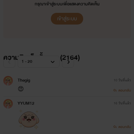
กรุณาเข้าสู่ระบบเพื่อแสดงความคิดเห็น
เล่ห์รักพันธนาการหัวใจ (แฮร์ริค-เดียร์เลล่า)
เข้าสู่ระบบ
เหลี่ยมรักทลายหัวใจ (ดีแลน-แอนนา)
SET 3 First Love
(รุ่นลูกของ SET 1-2)
☀️ You’re My Sunshine เพียงเธอที่รัก (อคิน-พริมโรส)
ความคิดเห็นทั้งหมด (
2164
)
❄️ Snow of Love อ้อนรักละลายหัวใจ (เนลตัน-สโนว์)
🦅 Is You จองรักจองจำหัวใจ (โรมินิก-ริต้า)
Thegig
10 วันที่แล้ว
😍
ตอบกลับ
⭐️
เรื่องอื่นๆ ในจักรวาลภฌา (ไม่มีเซต)
⭐️
YYUM12
16 วันที่แล้ว
เผลอรักหมดใจ (เบลค-อาย) พ่อ-แม่ของเรื่อง หลุมพรางรักสยบหัวใจ, ฉีกกฎรักมัดใจเพื่อน
กลรักดวงใจอสูร (พอล-แจนนิส) เกี่ยวเนื่องกับเรื่อง ตรวนรักกักขังหัวใจ
ตอบกลับ