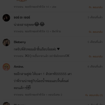
จากตอน: จองรักจองจำหัวใจ 14 < เดต
ตอบกลับ
ชอร์ อะ เชอร์
3 เดือนที่แล้ว
น่าสงสารสุดดด😂😂
จากตอน: จองรักจองจำหัวใจ 13 < สัตว์ร้าย
ตอบกลับ
Bieberry
5 เดือนที่แล้ว
กดรับพี่ตัวหอมเข้าชั้นเรียบร้อยค่ะ ♥️
จากตอน: ❌อีบุ๊กจะขึ้นราคาแล้ว อย่าลืมโหลดฟรี❌
ตอบกลับ
Amine.
6 เดือนที่แล้ว
ขออีกสามคู่ค่ะ ให้เวลา 1 สัปดาห์555555 เดา
ว่าพี่รามน่าจะคู่กับน้องน้ำหอมแอบจิ้นตั้งแต่
ตอนเด็กๆ🤣
จากตอน: จองรักจองจำหัวใจ < ตอนพิเศษ 2
ตอบกลับ (1)