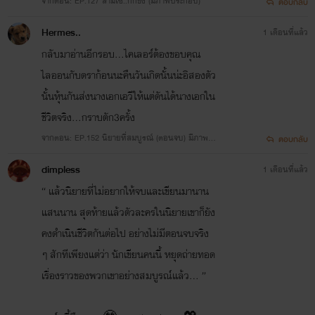
จากตอน: EP.127 ล่ามโซ่..กักขัง (มีภาพประกอบ)
ตอบกลับ
Hermes..
1 เดือนที่แล้ว
กลับมาอ่านอีกรอบ...ไคเลอร์ต้องขอบคุณ
ไลออนกับดราก้อนนะคืนวันเกิดนั้นน่ะอิสองตัว
นั้นหุ้นกันส่งนางเอกเอวีให้แต่ดันได้นางเอกใน
ชีวิตจริง...กราบตัก3ครั้ง
จากตอน: EP.152 นิยายที่สมบูรณ์ (ตอนจบ) มีภาพป
ตอบกลับ
ระกอบ
dimpless
1 เดือนที่แล้ว
“ แล้วนิยายที่ไม่อยากให้จบและเขียนมานาน
แสนนาน สุดท้ายแล้วตัวละครในนิยายเขาก็ยัง
คงดำเนินชีวิตกันต่อไป อย่างไม่มีตอนจบจริง
ๆ สักทีเพียงแต่ว่า นักเขียนคนนี้ หยุดถ่ายทอด
เรื่องราวของพวกเขาอย่างสมบูรณ์แล้ว... ”