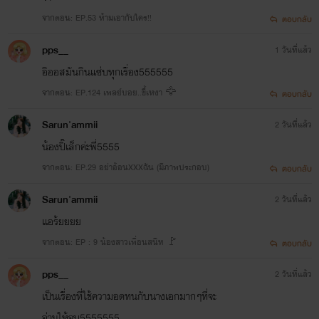
จากตอน: EP.53 ห้ามเอากับใคร!!
ตอบกลับ
pps__
1 วันที่แล้ว
อิออสมันกินแซ่บทุกเรื่อง555555
จากตอน: EP.124 เพลย์บอย..ขี้เหงา 🦅
ตอบกลับ
Sarun'ammii
2 วันที่แล้ว
น้องปิ๊เล็กค่ะพี่5555
จากตอน: EP.29 อย่าอ้อนXXXฉัน (มีภาพประกอบ)
ตอบกลับ
Sarun'ammii
2 วันที่แล้ว
แอร้ยยยย
จากตอน: EP : 9 น้องสาวเพื่อนสนิท 🚩
ตอบกลับ
pps__
2 วันที่แล้ว
เป็นเรื่องที่ใช้ความอดทนกับนางเอกมากๆที่จะ
อ่านให้จบ5555555