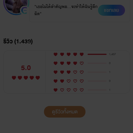
"เธอไม่ได้สำคัญพอ...จะทำให้ฉันรู้สึก
ฟาเรนไฮต์
เลือดร้อน
วิศวะ
แข่งรถ
แชทเลย
ผิด"
ฮาเร็ม
รักวัยรุ่น
ชีวิตมหาลัย
ความรักต้องห้าม
เพื่อนพี่ชาย
Takiangkeaw
รีวิว (1,439)
ธัญวลัย
ไคเลอร์รัตติกาล
1,437
0
5.0
1
0
1
ดูรีวิวทั้งหมด